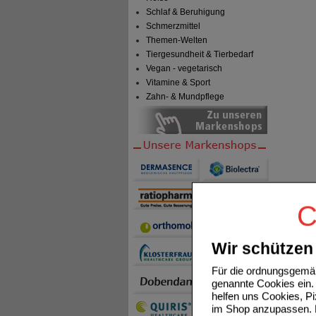
Schlaf & Beruhigung
Schmerzmittel
Themen-Welten
Tiergesundheit & Tierbedarf
Vegan - vegetarisch
Vitamine & Sport
Zahn- & Mundpflege
C
Wir schützen 
Für die ordnungsgemäß
genannte Cookies ein. 
helfen uns Cookies, P
im Shop anzupassen. D