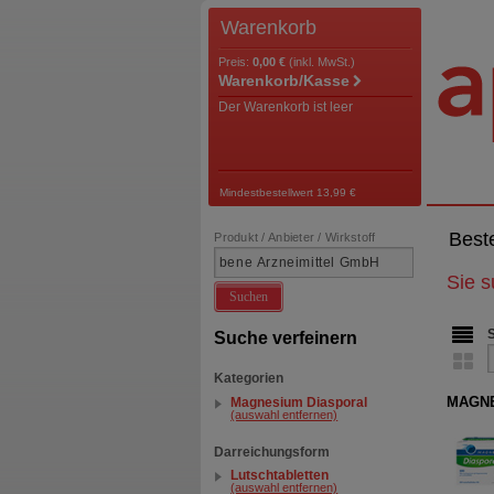
Warenkorb
Preis:
0,00 €
(inkl. MwSt.)
Warenkorb/Kasse
Der Warenkorb ist leer
Mindestbestellwert 13,99 €
Best
Produkt / Anbieter / Wirkstoff
Sie 
Suchen
Suche verfeinern
Kategorien
MAGNE
Magnesium Diasporal
(auswahl entfernen)
Darreichungsform
Lutschtabletten
(auswahl entfernen)