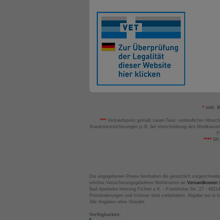
*
inkl. 
***
Verkaufspreis gemäß Lauer-Taxe; verbindlicher Abrech
Krankenversicherungen (z.B. bei Verschreibung des Medikamen
F
****
BK:
Die angegebenen Preise beinhalten die gesetzlich vorgeschrieb
erhöhte Versicherungsgebühren Mehrkosten an
Versandkosten
B
Bad Apotheke Henning Fichter e.K. - Frankfurter Str. 27 - 4921
Preisänderungen und Irrtümer sind vorbehalten. Abgabe nur in 
Alle Angaben ohne Gewähr.
Verfügbarkeit: