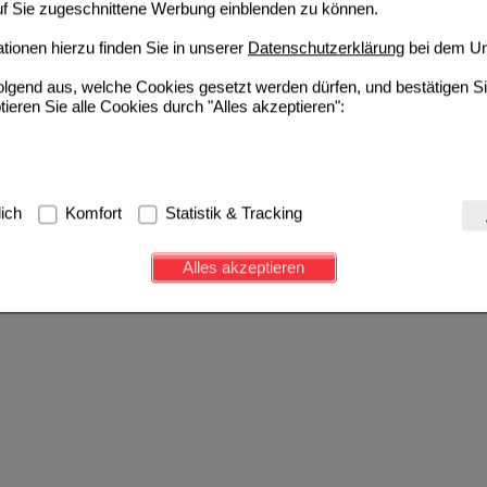
auf Sie zugeschnittene Werbung einblenden zu können.
ionen hierzu finden Sie in unserer
Datenschutzerklärung
bei dem Un
folgend aus, welche Cookies gesetzt werden dürfen, und bestätigen S
tieren Sie alle Cookies durch "Alles akzeptieren":
g:
Hierbei handelt es sich um Cookies, die für die Grundfunktionen u
lich
Komfort
Statistik & Tracking
avigation, Warenkorb, Kundenkonto), weshalb auf diese nicht verzich
s werden genutzt um das Einkaufserlebnis noch ansprechender zu g
Alles akzeptieren
e Wiedererkennung des Besuchers oder unsere Seite an bevorzugte Ve
zupassen. Komfort-Cookies ermöglichen es uns auch auf Ihre Bedürf
d unser Partnerprogramm zu betreiben.
ierüber lassen sich Informationen über die Art und Weise der Nutzu
fe wir unsere Website weiter für Sie optimieren können, den Inhalt a
ittseiten möglichst relevant für Sie zu gestalten. Bitte beachten Sie
e z.B. Google oder soziale Medien übertragen werden.