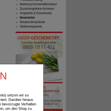
Meldung Arzneimittelrisiken
Zuzahlungsfreie Arzneien
Angebote & Downloads
Newsletter
Neukundenprämie
Stellenangebote
EN
to) setzen wir so
niert. Darüber hinaus
n bevorzugte Verhalten
ein, um den Shop zu