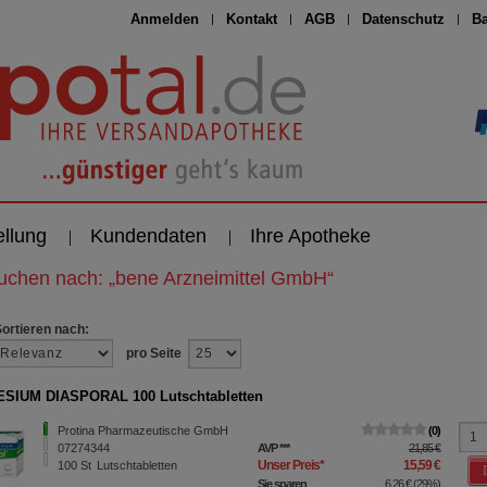
Anmelden
Kontakt
AGB
Datenschutz
Ba
ellung
Kundendaten
Ihre Apotheke
suchen nach:
„
bene Arzneimittel GmbH
“
Sortieren nach:
pro Seite
SIUM DIASPORAL 100 Lutschtabletten
Protina Pharmazeutische GmbH
0
07274344
AVP
***
21,85 €
Unser Preis
*
15,59 €
100
St
Lutschtabletten
Sie sparen
6,26 €
(
29%
)