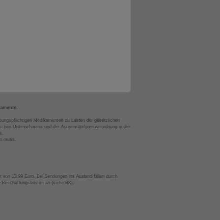
kamente.
bungspflichtigen Medikamenten zu Lasten der gesetzlichen
chen Unternehmens und der Arzneimittelpreisverordnung in der
s.
en muss.
t von 13,99 Euro. Bei Sendungen ins Ausland fallen durch
te Beschaffungskosten an (siehe BK).