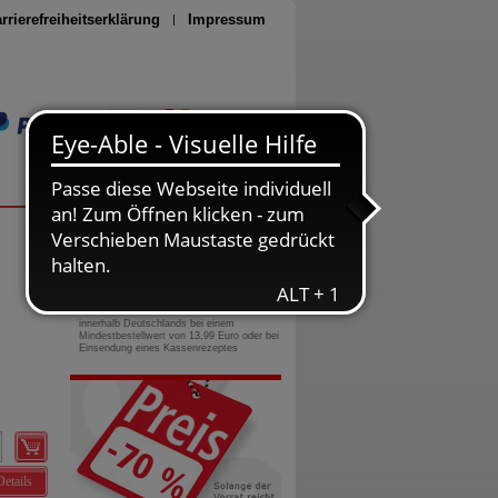
rrierefreiheitserklärung
Impressum
Seite drucken
0800-10 11 422
gebührenfreie Rufnummer
Versandkostenfrei
innerhalb Deutschlands bei einem
Mindestbestellwert von 13,99 Euro oder bei
Einsendung eines Kassenrezeptes
Details