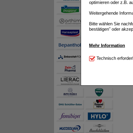
optimieren oder z.B. 
Weitergehende Informat
Bitte wählen Sie nach
bestätigen" oder akzep
Mehr Information
Technisch Notwendi
Technisch erforder
notwendig sind (z.B. N
Komfort:
Diese Cookie
beispielsweise für di
Spracheinstellung) an
Inhalte anzuzeigen un
Statistik & Tracking:
H
sammeln, mit deren Hil
auch die Werbung auf Dr
teilweise an Dritte wi