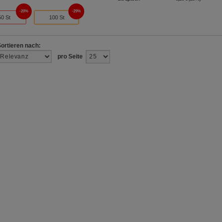
20%
29%
50 St
100 St
Sortieren nach:
pro Seite