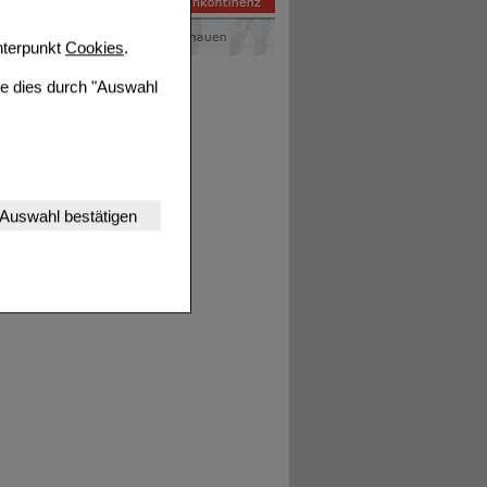
terpunkt
Cookies
.
ie dies durch "Auswahl
nserer Website
Auswahl bestätigen
tet werden kann.
estalten,
rhaltensweisen (z.B.
nisse zugeschrittene
ng unserer Website
uf unserer Website aber
, dass Daten hierfür