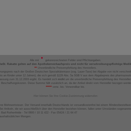
Alle mit
gekennzeichneten Felder sind Pflichtangaben.
MwSt. Rabatte gelten auf den Apothekenverkaufspreis und nicht für verschreibungspflichtige Medi
**
Unverbindliche Preisempfehlung des Herstellers.
nungspreis nach der Großen Deutschen Spezialitätentaxe (sog. Lauer-Taxe) bei Abgabe von nicht verschrei
ts an Kinder unter 12 Jahren), die sich gemäß §129 Abs. 5a SGB V aus dem Abgabepreis des pharmazeutis
assung zum 31.12.2003 ergibt. Es handelt sich
nicht
um die unverbindliche Preisempfehlung des Hersteller
 Beschaffungskosten. Diese Summe fällt zusätzlich an, da der Artikel direkt vom Hersteller bezogen werd
*****
verw. bis: Verwendbar bis.
Hier können Sie Ihre Cookie-Zustimmung widerrufen
ene Mehrwertsteuer. Der Versand innerhalb Deutschlands ist versandkostenfrei bei einem Mindestbestellwer
ei Artikeln, die wir ausschließlich über den Hersteller beziehen können, fallen unter Umständen sogenann
4 Bad Rothenfelde - Tel 0800 / 10 11 422 - Fax 05424 / 21 64 47
haushaltsüblichen Mengen.