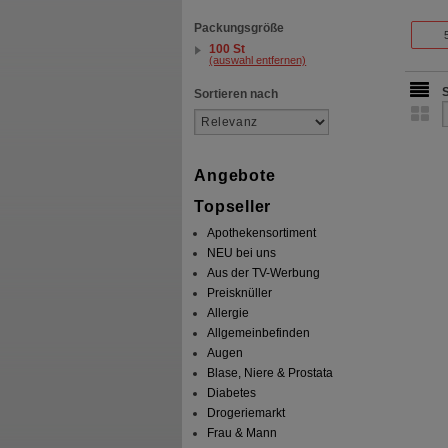
Packungsgröße
100 St
(auswahl entfernen)
Sortieren nach
Angebote
Topseller
Apothekensortiment
NEU bei uns
Aus der TV-Werbung
Preisknüller
Allergie
Allgemeinbefinden
Augen
Blase, Niere & Prostata
Diabetes
Drogeriemarkt
Frau & Mann