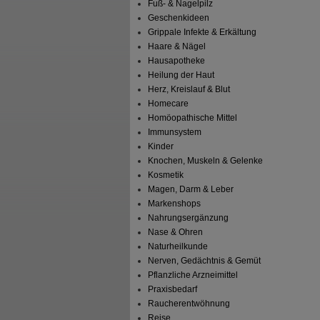
Fuß- & Nagelpilz
Geschenkideen
Grippale Infekte & Erkältung
Haare & Nägel
Hausapotheke
Heilung der Haut
Herz, Kreislauf & Blut
Homecare
Homöopathische Mittel
Immunsystem
Kinder
Knochen, Muskeln & Gelenke
Kosmetik
Magen, Darm & Leber
Markenshops
Nahrungsergänzung
Nase & Ohren
Naturheilkunde
Nerven, Gedächtnis & Gemüt
Pflanzliche Arzneimittel
Praxisbedarf
Raucherentwöhnung
Reise