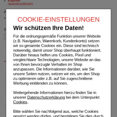
Kapseln
(auswahl entfernen)
Packungsgröße
COOKIE-EINSTELLUNGEN
50 St
(auswahl entfernen)
Wir schützen Ihre Daten!
Sortieren nach
Für die ordnungsgemäße Funktion unserer Website
(z.B. Navigation, Warenkorb, Kundenkonto) setzen
wir so genannte Cookies ein. Diese sind technisch
notwendig, damit unser Shop überhaupt funktioniert.
Darüber hinaus helfen uns Cookies, Pixel und
vergleichbare Technologien, unsere Website an das
von Ihnen bevorzugte Verhalten im Shop
anzupassen. Die Informationen darüber, wie Sie
unsere Seiten nutzen, setzen wir ein, um den Shop
zu optimieren oder z.B. auf Sie zugeschnittene
Werbung einblenden zu können.
Weitergehende Informationen hierzu finden Sie in
unserer
Datenschutzerklärung
bei dem Unterpunkt
Cookies
.
Bitte wählen Sie nachfolgend aus, welche Cookies
gesetzt werden dürfen, und bestätigen Sie dies durch