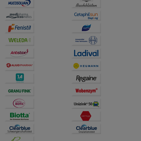
Website weiter für Sie optimieren können, den Inhalt
auf unserer Website aber auch die Werbung auf
Drittseiten möglichst relevant für Sie zu gestalten.
Bitte beachten Sie, dass Daten hierfür teilweise an
Dritte wie z.B. Google oder soziale Medien
übertragen werden.