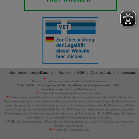
Barrierefreiheitserklärung
Kontakt
AGB
Datenschutz
Impressum
Alle mit
gekennzeichneten Felder sind Pflichtangaben.
*
inkl. MwSt. Rabatte gelten auf den Apothekenverkaufspreis und nicht für
verschreibungspflichtige Medikamente.
**
Unverbindliche Preisempfehlung des Herstellers.
***
Verkaufspreis gemäß Lauer-Taxe; verbindlicher Abrechnungspreis nach der Großen Deutschen
Spezialitätentaxe (sog. Lauer-Taxe) bei Abgabe von nicht verschreibungspflichtigen Medikamenten zu
Lasten der gesetzlichen Krankenversicherungen (z.B. bei Verschreibung des Medikaments an Kinder
unter 12 Jahren), die sich gemäß §129 Abs. 5a SGB V aus dem Abgabepreis des pharmazeutischen
Unternehmens und der Arzneimittelpreisverordnung in der Fassung zum 31.12.2003 ergibt. Es handelt
sich
nicht
um die unverbindliche Preisempfehlung des Herstellers.
****
BK: Beschaffungskosten. Diese Summe fällt zusätzlich an, da der Artikel direkt vom Hersteller
bezogen werden muss.
*****
verw. bis: Verwendbar bis.