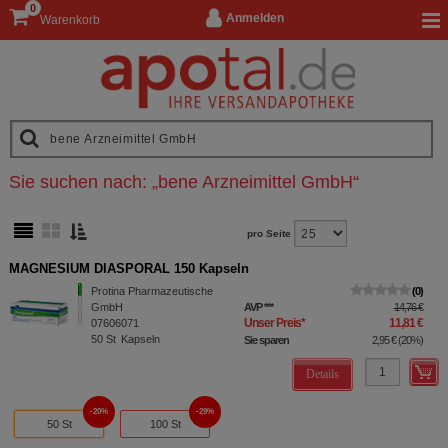
0
Anmelden
Warenkorb
Sie suchen nach:
„
bene Arzneimittel GmbH
“
pro Seite
MAGNESIUM DIASPORAL 150 Kapseln
Protina Pharmazeutische
0
GmbH
AVP
***
14,76 €
Unser Preis
*
11,81 €
07606071
50
St
Kapseln
Sie sparen
2,95 €
(
20%
)
Details
20%
29%
50 St
100 St