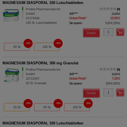
MAGNESIUM DIASPORAL 100 Lutschtabletten
Protina Pharmazeutische
0
GmbH
AVP
***
21,85 €
Unser Preis
*
15,59 €
07274344
100
St
Lutschtabletten
Sie sparen
6,26 €
(
29%
)
Details
20%
29%
50 St
100 St
MAGNESIUM DIASPORAL 300 mg Granulat
Protina Pharmazeutische
0
GmbH
AVP
***
10,94 €
Unser Preis
*
7,39 €
10712457
20
St
Granulat
Sie sparen
3,55 €
(
32%
)
Details
32%
33%
25%
20 St
50 St
100 St
MAGNESIUM DIASPORAL 100 Lutschtabletten