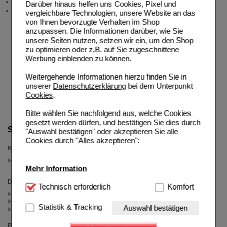
Neukundenprämie
Darüber hinaus helfen uns Cookies, Pixel und
Stellenangebote
vergleichbare Technologien, unsere Website an das
von Ihnen bevorzugte Verhalten im Shop
anzupassen. Die Informationen darüber, wie Sie
unsere Seiten nutzen, setzen wir ein, um den Shop
zu optimieren oder z.B. auf Sie zugeschnittene
Werbung einblenden zu können.
Weitergehende Informationen hierzu finden Sie in
unserer
Datenschutzerklärung
bei dem Unterpunkt
Cookies
.
Bitte wählen Sie nachfolgend aus, welche Cookies
gesetzt werden dürfen, und bestätigen Sie dies durch
Suche verfeinern
"Auswahl bestätigen" oder akzeptieren Sie alle
Cookies durch "Alles akzeptieren":
Kategorien
Magnesium Diasporal
(auswahl entfernen)
Mehr Information
Darreichungsform
Technisch Notwendig:
Technisch erforderlich
Hierbei handelt es sich um
Komfort
Granulat (3)
Cookies, die für die Grundfunktionen unserer
Kapseln (2)
Website notwendig sind (z.B. Navigation, Warenkorb,
Statistik & Tracking
Auswahl bestätigen
Lutschtabletten (2)
Kundenkonto), weshalb auf diese nicht verzichtet
werden kann.
Packungsgröße