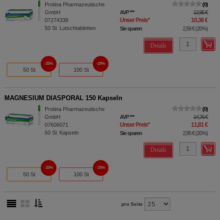
Protina Pharmazeutische
0
GmbH
AVP
***
12,95 €
Unser Preis
*
10,36 €
07274338
50
St
Lutschtabletten
Sie sparen
2,59 €
(
20%
)
Details
20%
29%
50 St
100 St
MAGNESIUM DIASPORAL 150 Kapseln
Protina Pharmazeutische
0
GmbH
AVP
***
14,76 €
Unser Preis
*
11,81 €
07606071
50
St
Kapseln
Sie sparen
2,95 €
(
20%
)
Details
20%
29%
50 St
100 St
pro Seite