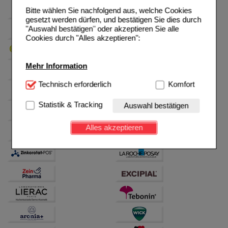
Bitte wählen Sie nachfolgend aus, welche Cookies
gesetzt werden dürfen, und bestätigen Sie dies durch
"Auswahl bestätigen" oder akzeptieren Sie alle
Cookies durch "Alles akzeptieren":
Mehr Information
Technisch Notwendig:
Technisch erforderlich
Hierbei handelt es sich um
Komfort
Cookies, die für die Grundfunktionen unserer
Website notwendig sind (z.B. Navigation, Warenkorb,
Statistik & Tracking
Auswahl bestätigen
Kundenkonto), weshalb auf diese nicht verzichtet
werden kann.
Alles akzeptieren
Komfort:
Diese Cookies werden genutzt um das
Einkaufserlebnis noch ansprechender zu gestalten,
beispielsweise für die Wiedererkennung des
Besuchers oder unsere Seite an bevorzugte
Verhaltensweisen (z.B. Spracheinstellung)
anzupassen. Komfort-Cookies ermöglichen es uns
auch auf Ihre Bedürfnisse zugeschrittene Inhalte
anzuzeigen und unser Partnerprogramm zu
betreiben.