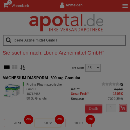
0
Anmelden
Warenkorb
Sie suchen nach:
„
bene Arzneimittel GmbH
“
pro Seite
MAGNESIUM DIASPORAL 300 mg Granulat
Protina Pharmazeutische
0
GmbH
AVP
***
22,35 €
Unser Preis
*
15,05 €
10712463
50
St
Granulat
Sie sparen
7,30 €
(
33%
)
Details
32%
33%
25%
20 St
50 St
100 St