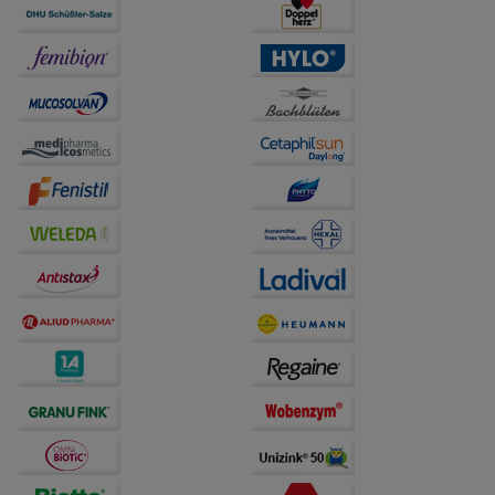
Statistik & Tracking:
Hierüber lassen sich
Informationen über die Art und Weise der Nutzung
unserer Website sammeln, mit deren Hilfe wir unsere
Website weiter für Sie optimieren können, den Inhalt
auf unserer Website aber auch die Werbung auf
Drittseiten möglichst relevant für Sie zu gestalten.
Bitte beachten Sie, dass Daten hierfür teilweise an
Dritte wie z.B. Google oder soziale Medien
übertragen werden.