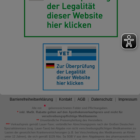
Barrierefreiheitserklärung
Kontakt
AGB
Datenschutz
Impressum
Alle mit
gekennzeichneten Felder sind Pflichtangaben.
*
inkl. MwSt. Rabatte gelten auf den Apothekenverkaufspreis und nicht für
verschreibungspflichtige Medikamente.
**
Unverbindliche Preisempfehlung des Herstellers.
***
Verkaufspreis gemäß Lauer-Taxe; verbindlicher Abrechnungspreis nach der Großen Deutschen
Spezialitätentaxe (sog. Lauer-Taxe) bei Abgabe von nicht verschreibungspflichtigen Medikamenten zu
Lasten der gesetzlichen Krankenversicherungen (z.B. bei Verschreibung des Medikaments an Kinder
unter 12 Jahren), die sich gemäß §129 Abs. 5a SGB V aus dem Abgabepreis des pharmazeutischen