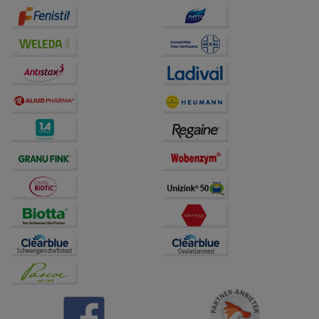
auf unserer Website aber auch die Werbung auf
Drittseiten möglichst relevant für Sie zu gestalten.
Bitte beachten Sie, dass Daten hierfür teilweise an
Dritte wie z.B. Google oder soziale Medien
übertragen werden.