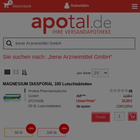
0
Anmelden
Warenkorb
Sie suchen nach:
„
bene Arzneimittel GmbH
“
pro Seite
MAGNESIUM DIASPORAL 100 Lutschtabletten
Protina Pharmazeutische
0
GmbH
AVP
***
12,95 €
Unser Preis
*
10,36 €
07274338
50
St
Lutschtabletten
Sie sparen
2,59 €
(
20%
)
Details
20%
29%
50 St
100 St