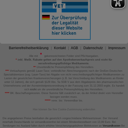
Barrierefreiheitserklärung
Kontakt
AGB
Datenschutz
Impressum
Alle mit
gekennzeichneten Felder sind Pflichtangaben.
*
inkl. MwSt. Rabatte gelten auf den Apothekenverkaufspreis und nicht für
verschreibungspflichtige Medikamente.
**
Unverbindliche Preisempfehlung des Herstellers.
***
Verkaufspreis gemäß Lauer-Taxe; verbindlicher Abrechnungspreis nach der Großen Deutschen
Spezialitätentaxe (sog. Lauer-Taxe) bei Abgabe von nicht verschreibungspflichtigen Medikamenten zu
Lasten der gesetzlichen Krankenversicherungen (z.B. bei Verschreibung des Medikaments an Kinder
unter 12 Jahren), die sich gemäß §129 Abs. 5a SGB V aus dem Abgabepreis des pharmazeutischen
Unternehmens und der Arzneimittelpreisverordnung in der Fassung zum 31.12.2003 ergibt. Es handelt
sich
nicht
um die unverbindliche Preisempfehlung des Herstellers.
****
BK: Beschaffungskosten. Diese Summe fällt zusätzlich an, da der Artikel direkt vom Hersteller
bezogen werden muss.
*****
verw. bis: Verwendbar bis.
Hier können Sie Ihre Cookie-Zustimmung widerrufen
Die angegebenen Preise beinhalten die gesetzlich vorgeschriebene Mehrwertsteuer. Der Versand
innerhalb Deutschlands ist versandkostenfrei bei einem Mindestbestellwert von 13,99 Euro. Bei
Sendungen ins Ausland fallen durch erhöhte Versicherungsgebühren Mehrkosten an
Versandkosten
Bei