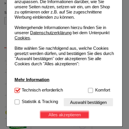
anzupassen. Die Informationen darüber, wie Sie
>= 15.00 (1)
unsere Seiten nutzen, setzen wir ein, um den Shop
zu optimieren oder z.B. auf Sie zugeschnittene
Sortieren nach
Werbung einblenden zu können.
Weitergehende Informationen hierzu finden Sie in
unserer
Datenschutzerklärung
bei dem Unterpunkt
Cookies
.
Bitte wählen Sie nachfolgend aus, welche Cookies
gesetzt werden dürfen, und bestätigen Sie dies durch
"Auswahl bestätigen" oder akzeptieren Sie alle
Cookies durch "Alles akzeptieren":
Mehr Information
Technisch Notwendig:
Technisch erforderlich
Hierbei handelt es sich um
Komfort
Cookies, die für die Grundfunktionen unserer
Website notwendig sind (z.B. Navigation, Warenkorb,
Statistik & Tracking
Auswahl bestätigen
Kundenkonto), weshalb auf diese nicht verzichtet
werden kann.
Alles akzeptieren
Komfort:
Diese Cookies werden genutzt um das
Einkaufserlebnis noch ansprechender zu gestalten,