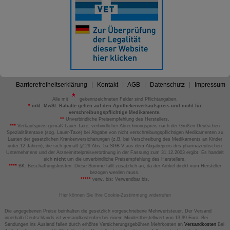
Barrierefreiheitserklärung
Kontakt
AGB
Datenschutz
Impressum
Alle mit
gekennzeichneten Felder sind Pflichtangaben.
*
inkl. MwSt. Rabatte gelten auf den Apothekenverkaufspreis und nicht für
verschreibungspflichtige Medikamente.
**
Unverbindliche Preisempfehlung des Herstellers.
***
Verkaufspreis gemäß Lauer-Taxe; verbindlicher Abrechnungspreis nach der Großen Deutschen
Spezialitätentaxe (sog. Lauer-Taxe) bei Abgabe von nicht verschreibungspflichtigen Medikamenten zu
Lasten der gesetzlichen Krankenversicherungen (z.B. bei Verschreibung des Medikaments an Kinder
unter 12 Jahren), die sich gemäß §129 Abs. 5a SGB V aus dem Abgabepreis des pharmazeutischen
Unternehmens und der Arzneimittelpreisverordnung in der Fassung zum 31.12.2003 ergibt. Es handelt
sich
nicht
um die unverbindliche Preisempfehlung des Herstellers.
****
BK: Beschaffungskosten. Diese Summe fällt zusätzlich an, da der Artikel direkt vom Hersteller
bezogen werden muss.
*****
verw. bis: Verwendbar bis.
Hier können Sie Ihre Cookie-Zustimmung widerrufen
Die angegebenen Preise beinhalten die gesetzlich vorgeschriebene Mehrwertsteuer. Der Versand
innerhalb Deutschlands ist versandkostenfrei bei einem Mindestbestellwert von 13,99 Euro. Bei
Sendungen ins Ausland fallen durch erhöhte Versicherungsgebühren Mehrkosten an
Versandkosten
Bei