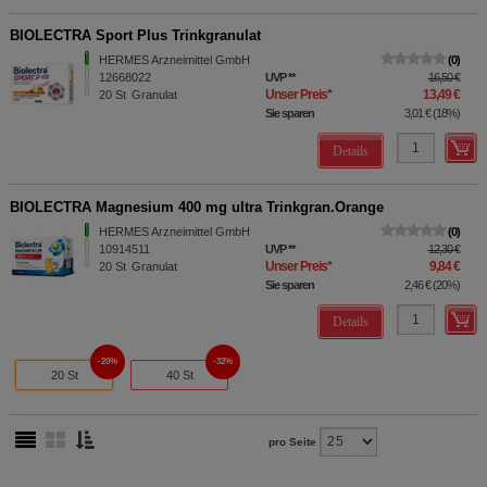
BIOLECTRA Sport Plus Trinkgranulat
HERMES Arzneimittel GmbH
0
12668022
UVP
**
16,50 €
Unser Preis
*
13,49 €
20
St
Granulat
Sie sparen
3,01 €
(
18%
)
Details
BIOLECTRA Magnesium 400 mg ultra Trinkgran.Orange
HERMES Arzneimittel GmbH
0
10914511
UVP
**
12,30 €
Unser Preis
*
9,84 €
20
St
Granulat
Sie sparen
2,46 €
(
20%
)
Details
20%
32%
20 St
40 St
pro Seite