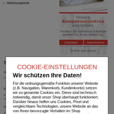
Stellenangebote
Suche verfeinern
COOKIE-EINSTELLUNGEN
Kategorien
Wir schützen Ihre Daten!
Biolectra Magnesium Trinkgranulat
(auswahl entfernen)
Für die ordnungsgemäße Funktion unserer Website
(z.B. Navigation, Warenkorb, Kundenkonto) setzen
Packungsgröße
wir so genannte Cookies ein. Diese sind technisch
20 St (2)
notwendig, damit unser Shop überhaupt funktioniert.
40 St (1)
Darüber hinaus helfen uns Cookies, Pixel und
vergleichbare Technologien, unsere Website an das
Preis
von Ihnen bevorzugte Verhalten im Shop
< 15.00 (2)