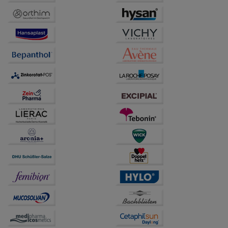
beispielsweise für die Wiedererkennung des
Besuchers oder unsere Seite an bevorzugte
Verhaltensweisen (z.B. Spracheinstellung)
anzupassen. Komfort-Cookies ermöglichen es uns
auch auf Ihre Bedürfnisse zugeschrittene Inhalte
anzuzeigen und unser Partnerprogramm zu
betreiben.
Statistik & Tracking:
Hierüber lassen sich
Informationen über die Art und Weise der Nutzung
unserer Website sammeln, mit deren Hilfe wir unsere
Website weiter für Sie optimieren können, den Inhalt
auf unserer Website aber auch die Werbung auf
Drittseiten möglichst relevant für Sie zu gestalten.
Bitte beachten Sie, dass Daten hierfür teilweise an
Dritte wie z.B. Google oder soziale Medien
übertragen werden.