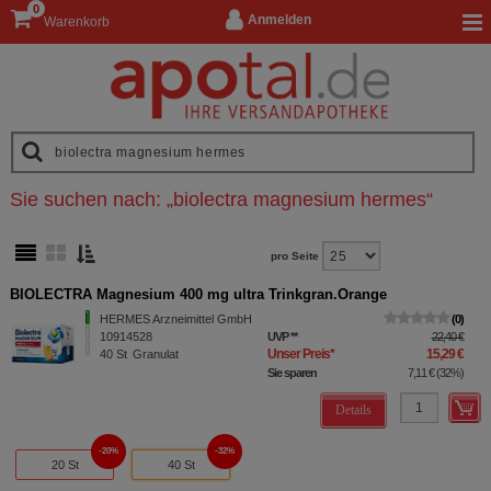
0
Anmelden
Warenkorb
Sie suchen nach:
„
biolectra magnesium hermes
“
pro Seite
BIOLECTRA Magnesium 400 mg ultra Trinkgran.Orange
HERMES Arzneimittel GmbH
0
10914528
UVP
**
22,40 €
Unser Preis
*
15,29 €
40
St
Granulat
Sie sparen
7,11 €
(
32%
)
Details
20%
32%
20 St
40 St