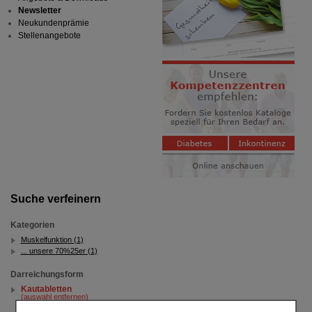
Newsletter
Neukundenprämie
Stellenangebote
Suche verfeinern
Kategorien
Muskelfunktion (1)
... unsere 70%25er (1)
Darreichungsform
Kautabletten
(auswahl entfernen)