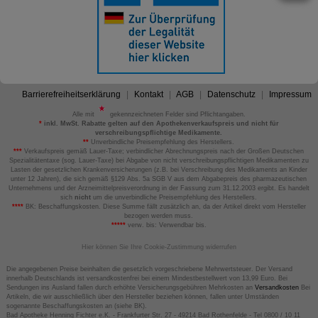
Barrierefreiheitserklärung
Kontakt
AGB
Datenschutz
Impressum
Alle mit
gekennzeichneten Felder sind Pflichtangaben.
*
inkl. MwSt. Rabatte gelten auf den Apothekenverkaufspreis und nicht für
verschreibungspflichtige Medikamente.
**
Unverbindliche Preisempfehlung des Herstellers.
***
Verkaufspreis gemäß Lauer-Taxe; verbindlicher Abrechnungspreis nach der Großen Deutschen
Spezialitätentaxe (sog. Lauer-Taxe) bei Abgabe von nicht verschreibungspflichtigen Medikamenten zu
Lasten der gesetzlichen Krankenversicherungen (z.B. bei Verschreibung des Medikaments an Kinder
unter 12 Jahren), die sich gemäß §129 Abs. 5a SGB V aus dem Abgabepreis des pharmazeutischen
Unternehmens und der Arzneimittelpreisverordnung in der Fassung zum 31.12.2003 ergibt. Es handelt
sich
nicht
um die unverbindliche Preisempfehlung des Herstellers.
****
BK: Beschaffungskosten. Diese Summe fällt zusätzlich an, da der Artikel direkt vom Hersteller
bezogen werden muss.
*****
verw. bis: Verwendbar bis.
Hier können Sie Ihre Cookie-Zustimmung widerrufen
Die angegebenen Preise beinhalten die gesetzlich vorgeschriebene Mehrwertsteuer. Der Versand
innerhalb Deutschlands ist versandkostenfrei bei einem Mindestbestellwert von 13,99 Euro. Bei
Sendungen ins Ausland fallen durch erhöhte Versicherungsgebühren Mehrkosten an
Versandkosten
Bei
Artikeln, die wir ausschließlich über den Hersteller beziehen können, fallen unter Umständen
sogenannte Beschaffungskosten an (siehe BK).
Bad Apotheke Henning Fichter e.K. - Frankfurter Str. 27 - 49214 Bad Rothenfelde - Tel 0800 / 10 11