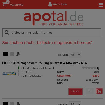
0
Anmelden
Warenkorb
Sie suchen nach:
„
biolectra magnesium hermes
“
pro Seite
BIOLECTRA Magnesium 250 mg Muskeln & Kno.Aktiv KTA
HERMES Arzneimittel GmbH
0
19145161
UVP
**
19,50 €
Unser Preis
*
5,85 €
30
St
Kautabletten
Sie sparen
13,65 €
(
70%
)
MHD:
03/2027
Details
pro Seite