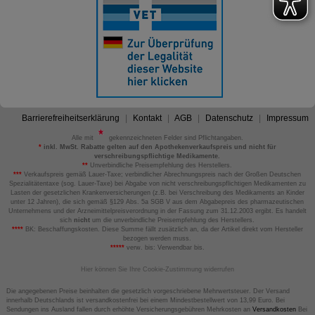
Barrierefreiheitserklärung
Kontakt
AGB
Datenschutz
Impressum
Alle mit
gekennzeichneten Felder sind Pflichtangaben.
*
inkl. MwSt. Rabatte gelten auf den Apothekenverkaufspreis und nicht für
verschreibungspflichtige Medikamente.
**
Unverbindliche Preisempfehlung des Herstellers.
***
Verkaufspreis gemäß Lauer-Taxe; verbindlicher Abrechnungspreis nach der Großen Deutschen
Spezialitätentaxe (sog. Lauer-Taxe) bei Abgabe von nicht verschreibungspflichtigen Medikamenten zu
Lasten der gesetzlichen Krankenversicherungen (z.B. bei Verschreibung des Medikaments an Kinder
unter 12 Jahren), die sich gemäß §129 Abs. 5a SGB V aus dem Abgabepreis des pharmazeutischen
Unternehmens und der Arzneimittelpreisverordnung in der Fassung zum 31.12.2003 ergibt. Es handelt
sich
nicht
um die unverbindliche Preisempfehlung des Herstellers.
****
BK: Beschaffungskosten. Diese Summe fällt zusätzlich an, da der Artikel direkt vom Hersteller
bezogen werden muss.
*****
verw. bis: Verwendbar bis.
Hier können Sie Ihre Cookie-Zustimmung widerrufen
Die angegebenen Preise beinhalten die gesetzlich vorgeschriebene Mehrwertsteuer. Der Versand
innerhalb Deutschlands ist versandkostenfrei bei einem Mindestbestellwert von 13,99 Euro. Bei
Sendungen ins Ausland fallen durch erhöhte Versicherungsgebühren Mehrkosten an
Versandkosten
Bei