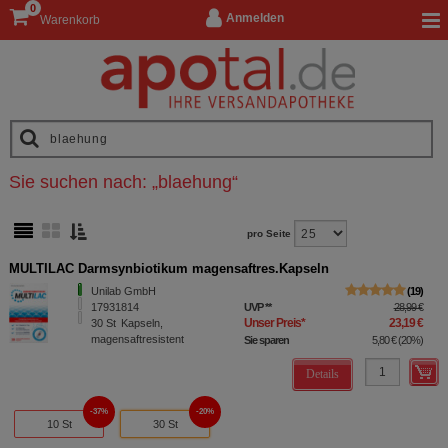
0
Anmelden
Warenkorb
Sie suchen nach:
„
blaehung
“
pro Seite
MULTILAC Darmsynbiotikum magensaftres.Kapseln
Unilab GmbH
19
17931814
UVP
**
28,99 €
Unser Preis
*
23,19 €
30
St
Kapseln,
magensaftresistent
Sie sparen
5,80 €
(
20%
)
Details
37%
20%
10 St
30 St