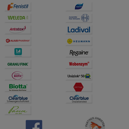
auf unserer Website aber auch die Werbung auf
Drittseiten möglichst relevant für Sie zu gestalten.
Bitte beachten Sie, dass Daten hierfür teilweise an
Dritte wie z.B. Google oder soziale Medien
übertragen werden.