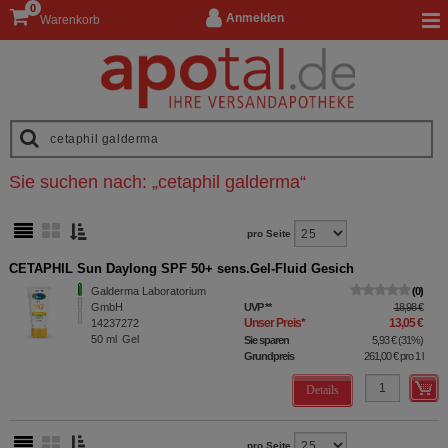
0
Anmelden
Warenkorb
Sie suchen nach:
„
cetaphil galderma
“
pro Seite
CETAPHIL Sun Daylong SPF 50+ sens.Gel-Fluid Gesich
Galderma Laboratorium
0
GmbH
UVP
**
18,98 €
Unser Preis
*
13,05 €
14237272
50
ml
Gel
Sie sparen
5,93 €
(
31%
)
Grundpreis
261,00 €
pro 1 l
Details
pro Seite