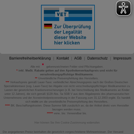
Barrierefreiheitserklärung
Kontakt
AGB
Datenschutz
Impressum
Alle mit
gekennzeichneten Felder sind Pflichtangaben.
*
inkl. MwSt. Rabatte gelten auf den Apothekenverkaufspreis und nicht für
verschreibungspflichtige Medikamente.
**
Unverbindliche Preisempfehlung des Herstellers.
***
Verkaufspreis gemäß Lauer-Taxe; verbindlicher Abrechnungspreis nach der Großen Deutschen
Spezialitätentaxe (sog. Lauer-Taxe) bei Abgabe von nicht verschreibungspflichtigen Medikamenten zu
Lasten der gesetzlichen Krankenversicherungen (z.B. bei Verschreibung des Medikaments an Kinder
unter 12 Jahren), die sich gemäß §129 Abs. 5a SGB V aus dem Abgabepreis des pharmazeutischen
Unternehmens und der Arzneimittelpreisverordnung in der Fassung zum 31.12.2003 ergibt. Es handelt
sich
nicht
um die unverbindliche Preisempfehlung des Herstellers.
****
BK: Beschaffungskosten. Diese Summe fällt zusätzlich an, da der Artikel direkt vom Hersteller
bezogen werden muss.
*****
verw. bis: Verwendbar bis.
Hier können Sie Ihre Cookie-Zustimmung widerrufen
Die angegebenen Preise beinhalten die gesetzlich vorgeschriebene Mehrwertsteuer. Der Versand