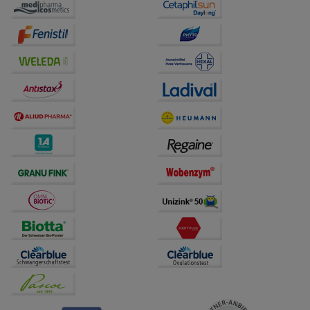
auf unserer Website aber auch die Werbung auf
Drittseiten möglichst relevant für Sie zu gestalten.
Bitte beachten Sie, dass Daten hierfür teilweise an
Dritte wie z.B. Google oder soziale Medien
übertragen werden.