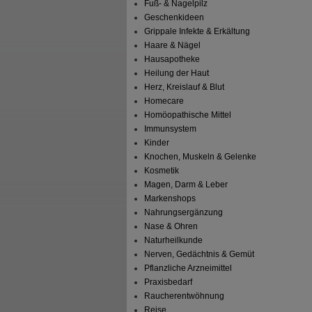
Fuß- & Nagelpilz
Geschenkideen
Grippale Infekte & Erkältung
Haare & Nägel
Hausapotheke
Heilung der Haut
Herz, Kreislauf & Blut
Homecare
Homöopathische Mittel
Immunsystem
Kinder
Knochen, Muskeln & Gelenke
Kosmetik
Magen, Darm & Leber
Markenshops
Nahrungsergänzung
Nase & Ohren
Naturheilkunde
Nerven, Gedächtnis & Gemüt
Pflanzliche Arzneimittel
Praxisbedarf
Raucherentwöhnung
Reise