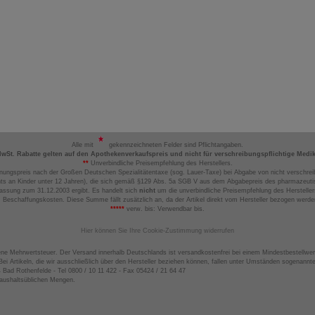
Alle mit
gekennzeichneten Felder sind Pflichtangaben.
MwSt. Rabatte gelten auf den Apothekenverkaufspreis und nicht für verschreibungspflichtige Medi
**
Unverbindliche Preisempfehlung des Herstellers.
nungspreis nach der Großen Deutschen Spezialitätentaxe (sog. Lauer-Taxe) bei Abgabe von nicht verschrei
ts an Kinder unter 12 Jahren), die sich gemäß §129 Abs. 5a SGB V aus dem Abgabepreis des pharmazeutis
assung zum 31.12.2003 ergibt. Es handelt sich
nicht
um die unverbindliche Preisempfehlung des Hersteller
 Beschaffungskosten. Diese Summe fällt zusätzlich an, da der Artikel direkt vom Hersteller bezogen werd
*****
verw. bis: Verwendbar bis.
Hier können Sie Ihre Cookie-Zustimmung widerrufen
ene Mehrwertsteuer. Der Versand innerhalb Deutschlands ist versandkostenfrei bei einem Mindestbestellwer
ei Artikeln, die wir ausschließlich über den Hersteller beziehen können, fallen unter Umständen sogenann
4 Bad Rothenfelde - Tel 0800 / 10 11 422 - Fax 05424 / 21 64 47
haushaltsüblichen Mengen.