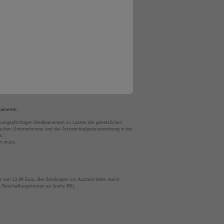
kamente.
bungspflichtigen Medikamenten zu Lasten der gesetzlichen
chen Unternehmens und der Arzneimittelpreisverordnung in der
s.
en muss.
t von 13,99 Euro. Bei Sendungen ins Ausland fallen durch
te Beschaffungskosten an (siehe BK).