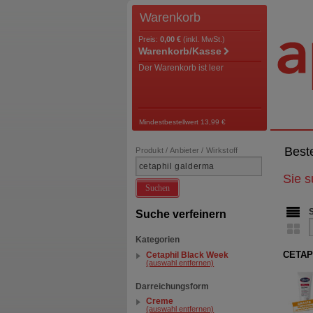
Warenkorb
Preis:
0,00 €
(inkl. MwSt.)
Warenkorb/Kasse
Der Warenkorb ist leer
Mindestbestellwert 13,99 €
Best
Produkt / Anbieter / Wirkstoff
Sie 
Suchen
Suche verfeinern
Kategorien
CETAPH
Cetaphil Black Week
(auswahl entfernen)
Darreichungsform
Creme
(auswahl entfernen)