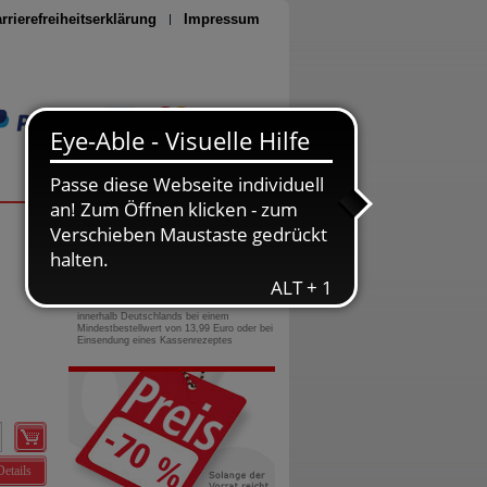
rrierefreiheitserklärung
Impressum
Seite drucken
0800-10 11 422
gebührenfreie Rufnummer
Versandkostenfrei
innerhalb Deutschlands bei einem
Mindestbestellwert von 13,99 Euro oder bei
Einsendung eines Kassenrezeptes
Details