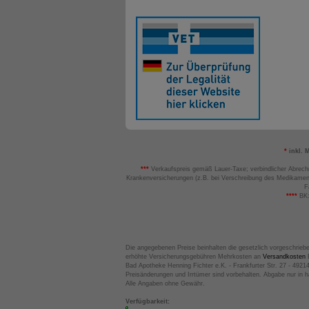
*
inkl. 
***
Verkaufspreis gemäß Lauer-Taxe; verbindlicher Abrech
Krankenversicherungen (z.B. bei Verschreibung des Medikamen
F
****
BK:
Die angegebenen Preise beinhalten die gesetzlich vorgeschrieb
erhöhte Versicherungsgebühren Mehrkosten an
Versandkosten
B
Bad Apotheke Henning Fichter e.K. - Frankfurter Str. 27 - 4921
Preisänderungen und Irrtümer sind vorbehalten. Abgabe nur in 
Alle Angaben ohne Gewähr.
Verfügbarkeit: