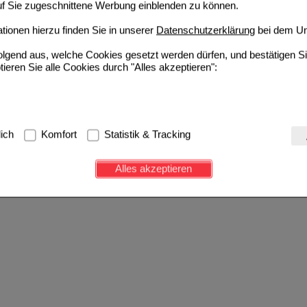
auf Sie zugeschnittene Werbung einblenden zu können.
ionen hierzu finden Sie in unserer
Datenschutzerklärung
bei dem Un
folgend aus, welche Cookies gesetzt werden dürfen, und bestätigen S
tieren Sie alle Cookies durch "Alles akzeptieren":
g:
Hierbei handelt es sich um Cookies, die für die Grundfunktionen u
lich
Komfort
Statistik & Tracking
avigation, Warenkorb, Kundenkonto), weshalb auf diese nicht verzich
s werden genutzt um das Einkaufserlebnis noch ansprechender zu g
Alles akzeptieren
e Wiedererkennung des Besuchers oder unsere Seite an bevorzugte Ve
zupassen. Komfort-Cookies ermöglichen es uns auch auf Ihre Bedürf
d unser Partnerprogramm zu betreiben.
ierüber lassen sich Informationen über die Art und Weise der Nutzu
fe wir unsere Website weiter für Sie optimieren können, den Inhalt a
ittseiten möglichst relevant für Sie zu gestalten. Bitte beachten Sie
e z.B. Google oder soziale Medien übertragen werden.