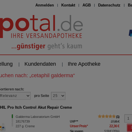
Anmelden
Kontakt
AGB
Datenschutz
Ba
ellung
Kundendaten
Ihre Apotheke
suchen nach:
„
cetaphil galderma
“
Sortieren nach:
pro Seite
IL Pro Itch Control Akut Repair Creme
Galderma Laboratorium GmbH
1
18176739
UVP
**
27,95 €
Unser Preis
*
22,36 €
227
g
Creme
Sie sparen
5,59 €
(
20%
)