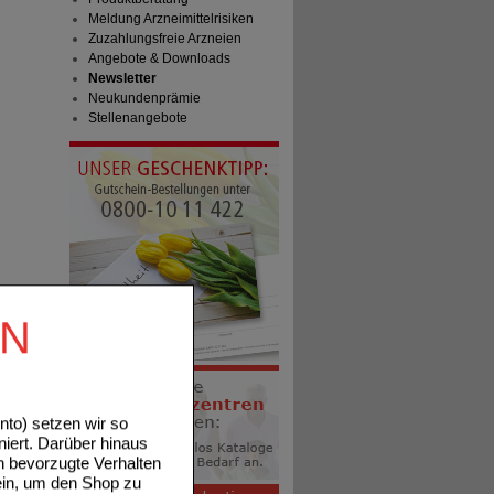
Meldung Arzneimittelrisiken
Zuzahlungsfreie Arzneien
Angebote & Downloads
Newsletter
Neukundenprämie
Stellenangebote
EN
to) setzen wir so
niert. Darüber hinaus
n bevorzugte Verhalten
ein, um den Shop zu