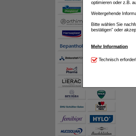
optimieren oder z.B. 
Weitergehende Informat
Bitte wählen Sie nach
bestätigen" oder akzep
Mehr Information
Technisch Notwendi
Technisch erforder
notwendig sind (z.B. N
Komfort:
Diese Cookie
beispielsweise für di
Spracheinstellung) an
Inhalte anzuzeigen un
Statistik & Tracking:
H
sammeln, mit deren Hil
auch die Werbung auf Dr
teilweise an Dritte wi