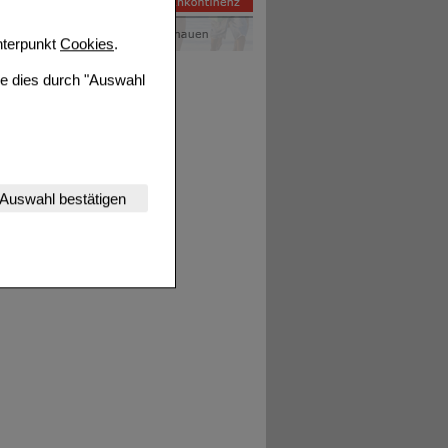
terpunkt
Cookies
.
ie dies durch "Auswahl
nserer Website
Auswahl bestätigen
tet werden kann.
estalten,
rhaltensweisen (z.B.
nisse zugeschrittene
ng unserer Website
uf unserer Website aber
, dass Daten hierfür