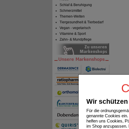
Schlaf & Beruhigung
Schmerzmittel
Themen-Welten
Tiergesundheit & Tierbedarf
Vegan - vegetarisch
Vitamine & Sport
Zahn- & Mundpflege
C
Wir schützen 
Für die ordnungsgemäß
genannte Cookies ein. 
helfen uns Cookies, P
im Shop anzupassen. D