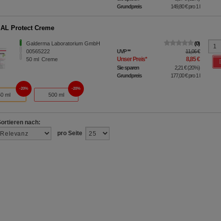
Grundpreis
149,80 €
pro 1 l
AL Protect Creme
Galderma Laboratorium GmbH
0
00565222
UVP
**
11,06 €
Unser Preis
*
8,85 €
50
ml
Creme
Sie sparen
2,21 €
(
20%
)
Grundpreis
177,00 €
pro 1 l
20%
20%
50 ml
500 ml
Sortieren nach:
pro Seite