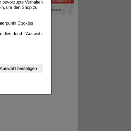
n bevorzugte Verhalten
ein, um den Shop zu
terpunkt
Cookies
.
ie dies durch "Auswahl
nserer Website
Auswahl bestätigen
tet werden kann.
estalten,
rhaltensweisen (z.B.
nisse zugeschrittene
ng unserer Website
uf unserer Website aber
, dass Daten hierfür