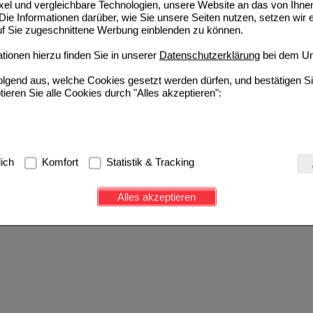
ixel und vergleichbare Technologien, unsere Website an das von Ihne
ie Informationen darüber, wie Sie unsere Seiten nutzen, setzen wir 
auf Sie zugeschnittene Werbung einblenden zu können.
ionen hierzu finden Sie in unserer
Datenschutzerklärung
bei dem Un
folgend aus, welche Cookies gesetzt werden dürfen, und bestätigen S
tieren Sie alle Cookies durch "Alles akzeptieren":
g:
Hierbei handelt es sich um Cookies, die für die Grundfunktionen u
lich
Komfort
Statistik & Tracking
avigation, Warenkorb, Kundenkonto), weshalb auf diese nicht verzich
s werden genutzt um das Einkaufserlebnis noch ansprechender zu g
Alles akzeptieren
e Wiedererkennung des Besuchers oder unsere Seite an bevorzugte Ve
zupassen. Komfort-Cookies ermöglichen es uns auch auf Ihre Bedürf
d unser Partnerprogramm zu betreiben.
ierüber lassen sich Informationen über die Art und Weise der Nutzu
fe wir unsere Website weiter für Sie optimieren können, den Inhalt a
ittseiten möglichst relevant für Sie zu gestalten. Bitte beachten Sie
e z.B. Google oder soziale Medien übertragen werden.