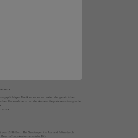
kamente.
bungspflichtigen Medikamenten zu Lasten der gesetzlichen
chen Unternehmens und der Arzneimittelpreisverordnung in der
s.
en muss.
t von 13,99 Euro. Bei Sendungen ins Ausland fallen durch
te Beschaffungskosten an (siehe BK).