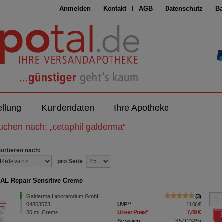
Anmelden
Kontakt
AGB
Datenschutz
Ba
ellung
Kundendaten
Ihre Apotheke
suchen nach:
„
cetaphil galderma
“
Sortieren nach:
pro Seite
AL Repair Sensitive Creme
Galderma Laboratorium GmbH
3
04853573
UVP
**
11,06 €
Unser Preis
*
7,49 €
50
ml
Creme
Sie sparen
3,57 €
(
32%
)