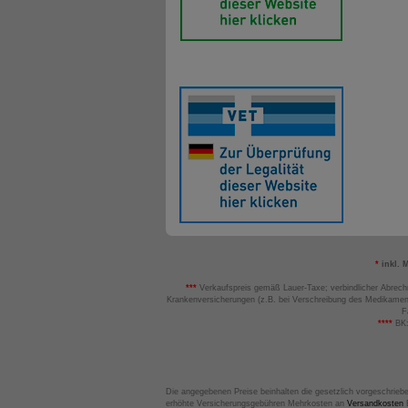
*
inkl. 
***
Verkaufspreis gemäß Lauer-Taxe; verbindlicher Abrech
Krankenversicherungen (z.B. bei Verschreibung des Medikamen
F
****
BK:
Die angegebenen Preise beinhalten die gesetzlich vorgeschrieb
erhöhte Versicherungsgebühren Mehrkosten an
Versandkosten
B