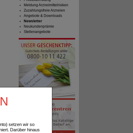
Meldung Arzneimittelrisiken
Zuzahlungsfreie Arzneien
Angebote & Downloads
Newsletter
Neukundenprämie
Stellenangebote
EN
to) setzen wir so
niert. Darüber hinaus