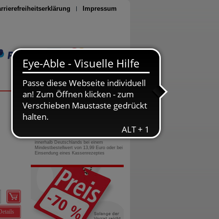
rrierefreiheitserklärung
Impressum
Seite drucken
0800-10 11 422
gebührenfreie Rufnummer
Versandkostenfrei
innerhalb Deutschlands bei einem
Mindestbestellwert von 13,99 Euro oder bei
Einsendung eines Kassenrezeptes
Details