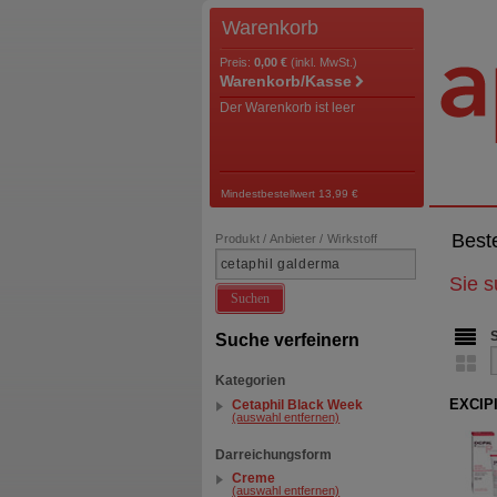
Warenkorb
Preis:
0,00 €
(inkl. MwSt.)
Warenkorb/Kasse
Der Warenkorb ist leer
Mindestbestellwert 13,99 €
Best
Produkt / Anbieter / Wirkstoff
Sie 
Suchen
Suche verfeinern
Kategorien
EXCIPI
Cetaphil Black Week
(auswahl entfernen)
Darreichungsform
Creme
(auswahl entfernen)