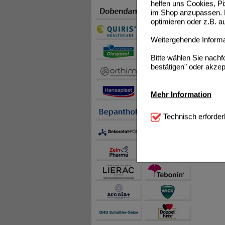
helfen uns Cookies, P
im Shop anzupassen. D
optimieren oder z.B. 
Weitergehende Informat
Bitte wählen Sie nach
bestätigen" oder akzep
Mehr Information
Technisch Notwendi
Technisch erforder
notwendig sind (z.B. N
Komfort:
Diese Cookie
beispielsweise für di
Spracheinstellung) an
Inhalte anzuzeigen un
Statistik & Tracking:
H
sammeln, mit deren Hil
auch die Werbung auf Dr
teilweise an Dritte wi