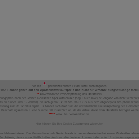
Alle mit
gekennzeichneten Felder sind Pflichtangaben.
MwSt. Rabatte gelten auf den Apothekenverkaufspreis und nicht für verschreibungspflichtige Medi
**
Unverbindliche Preisempfehlung des Herstellers.
nungspreis nach der Großen Deutschen Spezialitätentaxe (sog. Lauer-Taxe) bei Abgabe von nicht verschrei
ts an Kinder unter 12 Jahren), die sich gemäß §129 Abs. 5a SGB V aus dem Abgabepreis des pharmazeutis
assung zum 31.12.2003 ergibt. Es handelt sich
nicht
um die unverbindliche Preisempfehlung des Hersteller
 Beschaffungskosten. Diese Summe fällt zusätzlich an, da der Artikel direkt vom Hersteller bezogen werd
*****
verw. bis: Verwendbar bis.
Hier können Sie Ihre Cookie-Zustimmung widerrufen
ene Mehrwertsteuer. Der Versand innerhalb Deutschlands ist versandkostenfrei bei einem Mindestbestellwer
ei Artikeln, die wir ausschließlich über den Hersteller beziehen können, fallen unter Umständen sogenann