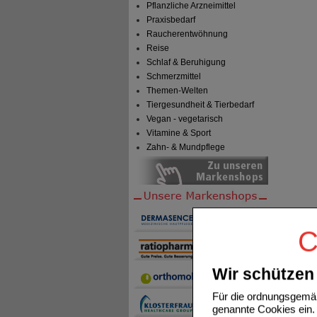
Pflanzliche Arzneimittel
Praxisbedarf
Raucherentwöhnung
Reise
Schlaf & Beruhigung
Schmerzmittel
Themen-Welten
Tiergesundheit & Tierbedarf
Vegan - vegetarisch
Vitamine & Sport
Zahn- & Mundpflege
C
Wir schützen 
Für die ordnungsgemäß
genannte Cookies ein. 