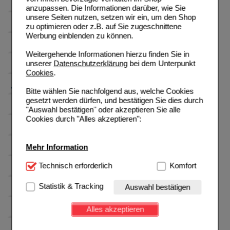
anzupassen. Die Informationen darüber, wie Sie
unsere Seiten nutzen, setzen wir ein, um den Shop
zu optimieren oder z.B. auf Sie zugeschnittene
Werbung einblenden zu können.
Weitergehende Informationen hierzu finden Sie in
unserer
Datenschutzerklärung
bei dem Unterpunkt
Cookies
.
Bitte wählen Sie nachfolgend aus, welche Cookies
gesetzt werden dürfen, und bestätigen Sie dies durch
"Auswahl bestätigen" oder akzeptieren Sie alle
Cookies durch "Alles akzeptieren":
Mehr Information
Technisch Notwendig:
Technisch erforderlich
Hierbei handelt es sich um
Komfort
Cookies, die für die Grundfunktionen unserer
Website notwendig sind (z.B. Navigation, Warenkorb,
Statistik & Tracking
Auswahl bestätigen
Kundenkonto), weshalb auf diese nicht verzichtet
werden kann.
Alles akzeptieren
Komfort:
Diese Cookies werden genutzt um das