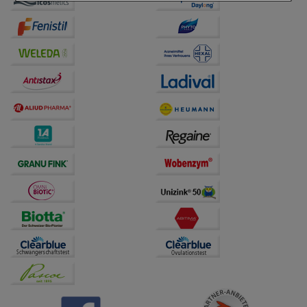
Einkaufserlebnis noch ansprechender zu gestalten,
beispielsweise für die Wiedererkennung des
Besuchers oder unsere Seite an bevorzugte
Verhaltensweisen (z.B. Spracheinstellung)
anzupassen. Komfort-Cookies ermöglichen es uns
auch auf Ihre Bedürfnisse zugeschrittene Inhalte
anzuzeigen und unser Partnerprogramm zu
betreiben.
Statistik & Tracking:
Hierüber lassen sich
Informationen über die Art und Weise der Nutzung
unserer Website sammeln, mit deren Hilfe wir unsere
Website weiter für Sie optimieren können, den Inhalt
auf unserer Website aber auch die Werbung auf
Drittseiten möglichst relevant für Sie zu gestalten.
Bitte beachten Sie, dass Daten hierfür teilweise an
Dritte wie z.B. Google oder soziale Medien
übertragen werden.