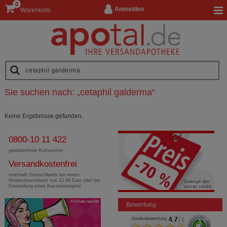
0
Anmelden
Warenkorb
Sie suchen nach:
„
cetaphil galderma
“
Keine Ergebnisse gefunden.
0800-10 11 422
gebührenfreie Rufnummer
Versandkostenfrei
innerhalb Deutschlands bei einem
Mindestbestellwert von 13,99 Euro oder bei
Einsendung eines Kassenrezeptes
Bewertung