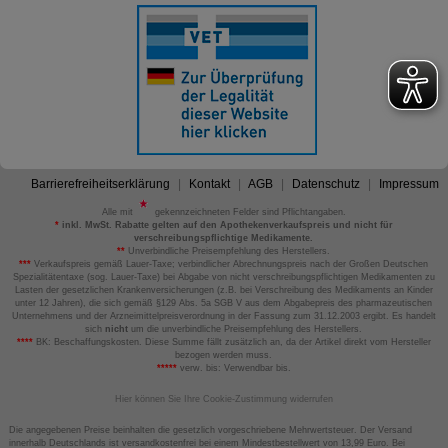
Barrierefreiheitserklärung
Kontakt
AGB
Datenschutz
Impressum
Alle mit
gekennzeichneten Felder sind Pflichtangaben.
*
inkl. MwSt. Rabatte gelten auf den Apothekenverkaufspreis und nicht für
verschreibungspflichtige Medikamente.
**
Unverbindliche Preisempfehlung des Herstellers.
***
Verkaufspreis gemäß Lauer-Taxe; verbindlicher Abrechnungspreis nach der Großen Deutschen
Spezialitätentaxe (sog. Lauer-Taxe) bei Abgabe von nicht verschreibungspflichtigen Medikamenten zu
Lasten der gesetzlichen Krankenversicherungen (z.B. bei Verschreibung des Medikaments an Kinder
unter 12 Jahren), die sich gemäß §129 Abs. 5a SGB V aus dem Abgabepreis des pharmazeutischen
Unternehmens und der Arzneimittelpreisverordnung in der Fassung zum 31.12.2003 ergibt. Es handelt
sich
nicht
um die unverbindliche Preisempfehlung des Herstellers.
****
BK: Beschaffungskosten. Diese Summe fällt zusätzlich an, da der Artikel direkt vom Hersteller
bezogen werden muss.
*****
verw. bis: Verwendbar bis.
Hier können Sie Ihre Cookie-Zustimmung widerrufen
Die angegebenen Preise beinhalten die gesetzlich vorgeschriebene Mehrwertsteuer. Der Versand
innerhalb Deutschlands ist versandkostenfrei bei einem Mindestbestellwert von 13,99 Euro. Bei