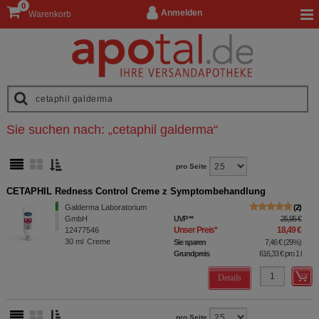
0
Anmelden
Warenkorb
Sie suchen nach:
„
cetaphil galderma
“
pro Seite
CETAPHIL Redness Control Creme z Symptombehandlung
Galderma Laboratorium
2
GmbH
UVP
**
25,95 €
Unser Preis
*
18,49 €
12477546
30
ml
Creme
Sie sparen
7,46 €
(
29%
)
Grundpreis
616,33 €
pro 1 l
Details
pro Seite