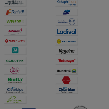
auf unserer Website aber auch die Werbung auf
Drittseiten möglichst relevant für Sie zu gestalten.
Bitte beachten Sie, dass Daten hierfür teilweise an
Dritte wie z.B. Google oder soziale Medien
übertragen werden.