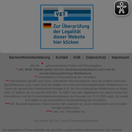
Barrierefreiheitserklärung
Kontakt
AGB
Datenschutz
Impressum
Alle mit
gekennzeichneten Felder sind Pflichtangaben.
*
inkl. MwSt. Rabatte gelten auf den Apothekenverkaufspreis und nicht für
verschreibungspflichtige Medikamente.
**
Unverbindliche Preisempfehlung des Herstellers.
***
Verkaufspreis gemäß Lauer-Taxe; verbindlicher Abrechnungspreis nach der Großen Deutschen
Spezialitätentaxe (sog. Lauer-Taxe) bei Abgabe von nicht verschreibungspflichtigen Medikamenten zu
Lasten der gesetzlichen Krankenversicherungen (z.B. bei Verschreibung des Medikaments an Kinder
unter 12 Jahren), die sich gemäß §129 Abs. 5a SGB V aus dem Abgabepreis des pharmazeutischen
Unternehmens und der Arzneimittelpreisverordnung in der Fassung zum 31.12.2003 ergibt. Es handelt
sich
nicht
um die unverbindliche Preisempfehlung des Herstellers.
****
BK: Beschaffungskosten. Diese Summe fällt zusätzlich an, da der Artikel direkt vom Hersteller
bezogen werden muss.
*****
verw. bis: Verwendbar bis.
Hier können Sie Ihre Cookie-Zustimmung widerrufen
Die angegebenen Preise beinhalten die gesetzlich vorgeschriebene Mehrwertsteuer. Der Versand