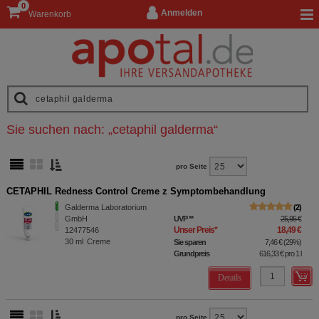
0
Anmelden
Warenkorb
Sie suchen nach:
„
cetaphil galderma
“
pro Seite
CETAPHIL Redness Control Creme z Symptombehandlung
Galderma Laboratorium
2
GmbH
UVP
**
25,95 €
Unser Preis
*
18,49 €
12477546
30
ml
Creme
Sie sparen
7,46 €
(
29%
)
Grundpreis
616,33 €
pro 1 l
Details
pro Seite