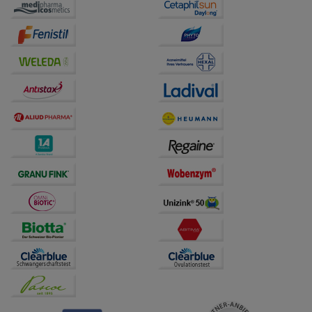
auf unserer Website aber auch die Werbung auf
Drittseiten möglichst relevant für Sie zu gestalten.
Bitte beachten Sie, dass Daten hierfür teilweise an
Dritte wie z.B. Google oder soziale Medien
übertragen werden.