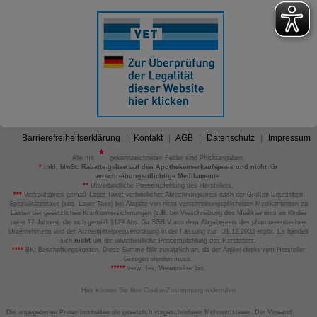
Barrierefreiheitserklärung
Kontakt
AGB
Datenschutz
Impressum
Alle mit
gekennzeichneten Felder sind Pflichtangaben.
*
inkl. MwSt. Rabatte gelten auf den Apothekenverkaufspreis und nicht für
verschreibungspflichtige Medikamente.
**
Unverbindliche Preisempfehlung des Herstellers.
***
Verkaufspreis gemäß Lauer-Taxe; verbindlicher Abrechnungspreis nach der Großen Deutschen
Spezialitätentaxe (sog. Lauer-Taxe) bei Abgabe von nicht verschreibungspflichtigen Medikamenten zu
Lasten der gesetzlichen Krankenversicherungen (z.B. bei Verschreibung des Medikaments an Kinder
unter 12 Jahren), die sich gemäß §129 Abs. 5a SGB V aus dem Abgabepreis des pharmazeutischen
Unternehmens und der Arzneimittelpreisverordnung in der Fassung zum 31.12.2003 ergibt. Es handelt
sich
nicht
um die unverbindliche Preisempfehlung des Herstellers.
****
BK: Beschaffungskosten. Diese Summe fällt zusätzlich an, da der Artikel direkt vom Hersteller
bezogen werden muss.
*****
verw. bis: Verwendbar bis.
Hier können Sie Ihre Cookie-Zustimmung widerrufen
Die angegebenen Preise beinhalten die gesetzlich vorgeschriebene Mehrwertsteuer. Der Versand