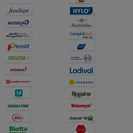
Informationen über die Art und Weise der Nutzung
unserer Website sammeln, mit deren Hilfe wir unsere
Website weiter für Sie optimieren können, den Inhalt
auf unserer Website aber auch die Werbung auf
Drittseiten möglichst relevant für Sie zu gestalten.
Bitte beachten Sie, dass Daten hierfür teilweise an
Dritte wie z.B. Google oder soziale Medien
übertragen werden.