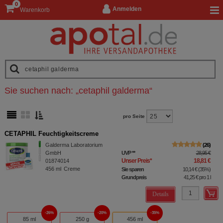
0
Anmelden
Warenkorb
Sie suchen nach:
„
cetaphil galderma
“
pro Seite
CETAPHIL Feuchtigkeitscreme
Galderma Laboratorium
26
GmbH
UVP
**
28,95 €
Unser Preis
*
18,81 €
01874014
456
ml
Creme
Sie sparen
10,14 €
(
35%
)
Grundpreis
41,25 €
pro 1 l
Details
26%
20%
35%
85 ml
250 g
456 ml