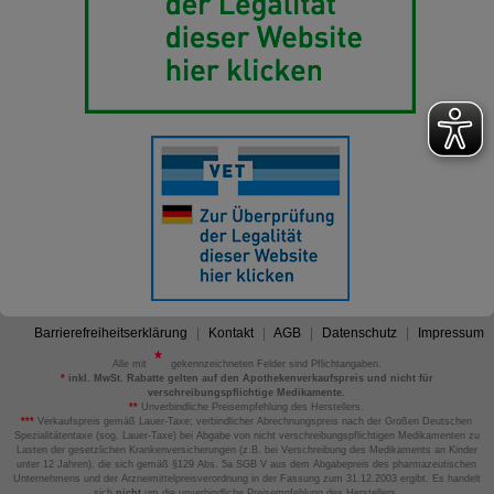
Barrierefreiheitserklärung
Kontakt
AGB
Datenschutz
Impressum
Alle mit
gekennzeichneten Felder sind Pflichtangaben.
*
inkl. MwSt. Rabatte gelten auf den Apothekenverkaufspreis und nicht für
verschreibungspflichtige Medikamente.
**
Unverbindliche Preisempfehlung des Herstellers.
***
Verkaufspreis gemäß Lauer-Taxe; verbindlicher Abrechnungspreis nach der Großen Deutschen
Spezialitätentaxe (sog. Lauer-Taxe) bei Abgabe von nicht verschreibungspflichtigen Medikamenten zu
Lasten der gesetzlichen Krankenversicherungen (z.B. bei Verschreibung des Medikaments an Kinder
unter 12 Jahren), die sich gemäß §129 Abs. 5a SGB V aus dem Abgabepreis des pharmazeutischen
Unternehmens und der Arzneimittelpreisverordnung in der Fassung zum 31.12.2003 ergibt. Es handelt
sich
nicht
um die unverbindliche Preisempfehlung des Herstellers.