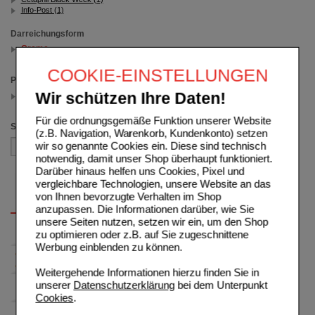
Info-Post (1)
Darreichungsform
Creme
(auswahl entfernen)
COOKIE-EINSTELLUNGEN
Packungsgröße
Wir schützen Ihre Daten!
456 ml
(auswahl entfernen)
Für die ordnungsgemäße Funktion unserer Website
Sortieren nach
(z.B. Navigation, Warenkorb, Kundenkonto) setzen
wir so genannte Cookies ein. Diese sind technisch
notwendig, damit unser Shop überhaupt funktioniert.
Darüber hinaus helfen uns Cookies, Pixel und
vergleichbare Technologien, unsere Website an das
von Ihnen bevorzugte Verhalten im Shop
anzupassen. Die Informationen darüber, wie Sie
unsere Seiten nutzen, setzen wir ein, um den Shop
zu optimieren oder z.B. auf Sie zugeschnittene
Werbung einblenden zu können.
Weitergehende Informationen hierzu finden Sie in
unserer
Datenschutzerklärung
bei dem Unterpunkt
Cookies
.