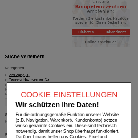
Suche verfeinern
Kategorien
Anti-Aging (1)
Tages-u. Nachtcremes (1)
Empfindliche Haut (1)
Cetaphil (1)
COOKIE-EINSTELLUNGEN
Trockene Haut (1)
Wir schützen Ihre Daten!
Für die ordnungsgemäße Funktion unserer Website
Darreichungsform
(z.B. Navigation, Warenkorb, Kundenkonto) setzen
Nachtcreme
(auswahl entfernen)
wir so genannte Cookies ein. Diese sind technisch
notwendig, damit unser Shop überhaupt funktioniert.
Packungsgröße
Darüber hinaus helfen uns Cookies, Pixel und