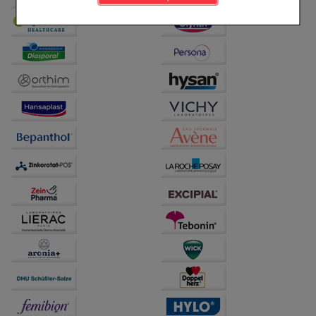
Komfort:
Diese Cookies werden genutzt um das
Einkaufserlebnis noch ansprechender zu gestalten,
beispielsweise für die Wiedererkennung des
Besuchers oder unsere Seite an bevorzugte
Verhaltensweisen (z.B. Spracheinstellung)
anzupassen. Komfort-Cookies ermöglichen es uns
auch auf Ihre Bedürfnisse zugeschrittene Inhalte
anzuzeigen und unser Partnerprogramm zu
betreiben.
Statistik & Tracking:
Hierüber lassen sich
Informationen über die Art und Weise der Nutzung
unserer Website sammeln, mit deren Hilfe wir unsere
Website weiter für Sie optimieren können, den Inhalt
auf unserer Website aber auch die Werbung auf
Drittseiten möglichst relevant für Sie zu gestalten.
Bitte beachten Sie, dass Daten hierfür teilweise an
Dritte wie z.B. Google oder soziale Medien
übertragen werden.