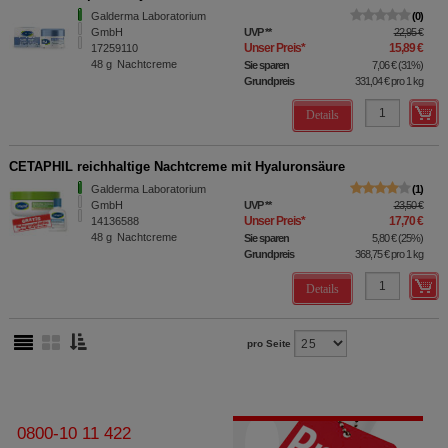
Galderma Laboratorium
0
GmbH
UVP
**
22,95 €
Unser Preis
*
15,89 €
17259110
48
g
Nachtcreme
Sie sparen
7,06 €
(
31%
)
Grundpreis
331,04 €
pro 1 kg
Details
CETAPHIL reichhaltige Nachtcreme mit Hyaluronsäure
Galderma Laboratorium
1
GmbH
UVP
**
23,50 €
Unser Preis
*
17,70 €
14136588
48
g
Nachtcreme
Sie sparen
5,80 €
(
25%
)
Grundpreis
368,75 €
pro 1 kg
Details
pro Seite
0800-10 11 422