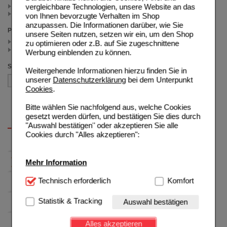
vergleichbare Technologien, unsere Website an das
48 g (2)
50 ml (1)
von Ihnen bevorzugte Verhalten im Shop
anzupassen. Die Informationen darüber, wie Sie
Preis
unsere Seiten nutzen, setzen wir ein, um den Shop
< 17.50 (2)
zu optimieren oder z.B. auf Sie zugeschnittene
>= 17.50 (1)
Werbung einblenden zu können.
Sortieren nach
Weitergehende Informationen hierzu finden Sie in
unserer
Datenschutzerklärung
bei dem Unterpunkt
Cookies
.
Bitte wählen Sie nachfolgend aus, welche Cookies
gesetzt werden dürfen, und bestätigen Sie dies durch
"Auswahl bestätigen" oder akzeptieren Sie alle
Cookies durch "Alles akzeptieren":
Mehr Information
Technisch Notwendig:
Technisch erforderlich
Hierbei handelt es sich um
Komfort
Cookies, die für die Grundfunktionen unserer
Website notwendig sind (z.B. Navigation, Warenkorb,
Statistik & Tracking
Auswahl bestätigen
Kundenkonto), weshalb auf diese nicht verzichtet
werden kann.
Alles akzeptieren