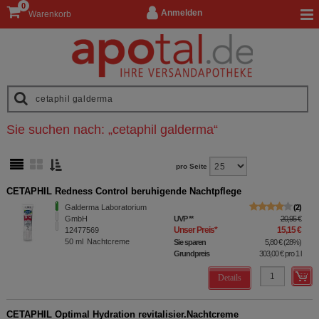
0
Anmelden
Warenkorb
Sie suchen nach:
„
cetaphil galderma
“
pro Seite
CETAPHIL Redness Control beruhigende Nachtpflege
Galderma Laboratorium
2
GmbH
UVP
**
20,95 €
Unser Preis
*
15,15 €
12477569
50
ml
Nachtcreme
Sie sparen
5,80 €
(
28%
)
Grundpreis
303,00 €
pro 1 l
Details
CETAPHIL Optimal Hydration revitalisier.Nachtcreme