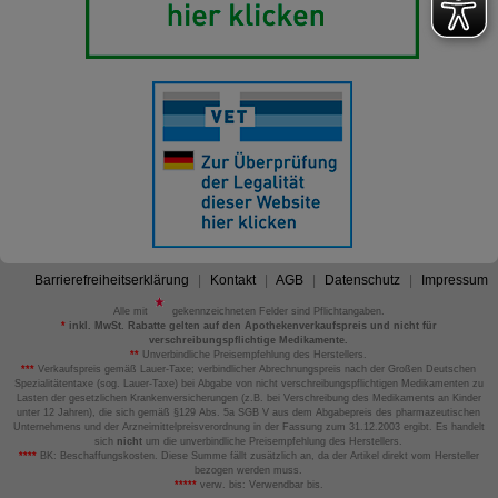
Barrierefreiheitserklärung
Kontakt
AGB
Datenschutz
Impressum
Alle mit
gekennzeichneten Felder sind Pflichtangaben.
*
inkl. MwSt. Rabatte gelten auf den Apothekenverkaufspreis und nicht für
verschreibungspflichtige Medikamente.
**
Unverbindliche Preisempfehlung des Herstellers.
***
Verkaufspreis gemäß Lauer-Taxe; verbindlicher Abrechnungspreis nach der Großen Deutschen
Spezialitätentaxe (sog. Lauer-Taxe) bei Abgabe von nicht verschreibungspflichtigen Medikamenten zu
Lasten der gesetzlichen Krankenversicherungen (z.B. bei Verschreibung des Medikaments an Kinder
unter 12 Jahren), die sich gemäß §129 Abs. 5a SGB V aus dem Abgabepreis des pharmazeutischen
Unternehmens und der Arzneimittelpreisverordnung in der Fassung zum 31.12.2003 ergibt. Es handelt
sich
nicht
um die unverbindliche Preisempfehlung des Herstellers.
****
BK: Beschaffungskosten. Diese Summe fällt zusätzlich an, da der Artikel direkt vom Hersteller
bezogen werden muss.
*****
verw. bis: Verwendbar bis.