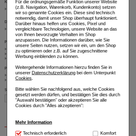
Für die ordnungsgemäße Funktion unserer Website
Kategorien
(z.B. Navigation, Warenkorb, Kundenkonto) setzen
Weitere Arzneimittel
(auswahl entfernen)
wir so genannte Cookies ein. Diese sind technisch
notwendig, damit unser Shop überhaupt funktioniert.
Darreichungsform
Darüber hinaus helfen uns Cookies, Pixel und
Lotion
vergleichbare Technologien, unsere Website an das
(auswahl entfernen)
von Ihnen bevorzugte Verhalten im Shop
anzupassen. Die Informationen darüber, wie Sie
Packungsgröße
unsere Seiten nutzen, setzen wir ein, um den Shop
100 ml (2)
zu optimieren oder z.B. auf Sie zugeschnittene
50 ml (1)
Werbung einblenden zu können.
200 ml (1)
Weitergehende Informationen hierzu finden Sie in
Preis
unserer
Datenschutzerklärung
bei dem Unterpunkt
< 20.00 (2)
Cookies
.
>= 20.00 (2)
Bitte wählen Sie nachfolgend aus, welche Cookies
Sortieren nach
gesetzt werden dürfen, und bestätigen Sie dies durch
"Auswahl bestätigen" oder akzeptieren Sie alle
Cookies durch "Alles akzeptieren":
Mehr Information
Technisch Notwendig:
Technisch erforderlich
Hierbei handelt es sich um
Komfort