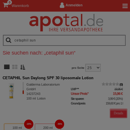
0
Anmelden
Warenkorb
Sie suchen nach:
„
cetaphil sun
“
pro Seite
CETAPHIL Sun Daylong SPF 30 liposomale Lotion
Galderma Laboratorium
0
GmbH
UVP
**
19,95 €
Unser Preis
*
15,96 €
14237243
100
ml
Lotion
Sie sparen
3,99 €
(
20%
)
Grundpreis
159,60 €
pro 1 l
Details
20%
35%
100 ml
200 ml