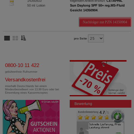
14350910
folgenden Artikel ersetzt:
CETAPHIL
50
ml
Lotion
Sun Daylong SPF 50+ reg.MS-Fluid
Gesicht 14350904
.
Nachfolger mit PZN 14350904
pro Seite
0800-10 11 422
gebührenfreie Rufnummer
Versandkostenfrei
innerhalb Deutschlands bei einem
Mindestbestellwert von 13,99 Euro oder bei
Einsendung eines Kassenrezeptes
Bewertung