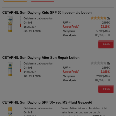
CETAPHIL Sun Daylong Kids SPF 30 liposomale Lotion
Galderma Laboratorium
1
GmbH
UVP
**
28,95 €
Unser Preis
*
23,16 €
15250317
200
ml
Lotion
Sie sparen
5,79 €
(
20%
)
Grundpreis
115,80 €
pro 1 l
Details
CETAPHIL Sun Daylong After Sun Repair Lotion
Galderma Laboratorium
0
GmbH
UVP
**
14,95 €
Unser Preis
*
11,96 €
14350927
100
ml
Lotion
Sie sparen
2,99 €
(
20%
)
Grundpreis
119,60 €
pro 1 l
Details
CETAPHIL Sun Daylong SPF 50+ reg.MS-Fluid Ges.getö
Galderma Laboratorium
Dieser Artikel ist vom Hersteller nicht
GmbH
mehr lieferbar und wurde durch