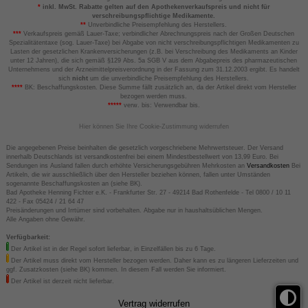
*
inkl. MwSt. Rabatte gelten auf den Apothekenverkaufspreis und nicht für
verschreibungspflichtige Medikamente.
**
Unverbindliche Preisempfehlung des Herstellers.
***
Verkaufspreis gemäß Lauer-Taxe; verbindlicher Abrechnungspreis nach der Großen Deutschen
Spezialitätentaxe (sog. Lauer-Taxe) bei Abgabe von nicht verschreibungspflichtigen Medikamenten zu
Lasten der gesetzlichen Krankenversicherungen (z.B. bei Verschreibung des Medikaments an Kinder
unter 12 Jahren), die sich gemäß §129 Abs. 5a SGB V aus dem Abgabepreis des pharmazeutischen
Unternehmens und der Arzneimittelpreisverordnung in der Fassung zum 31.12.2003 ergibt. Es handelt
sich
nicht
um die unverbindliche Preisempfehlung des Herstellers.
****
BK: Beschaffungskosten. Diese Summe fällt zusätzlich an, da der Artikel direkt vom Hersteller
bezogen werden muss.
*****
verw. bis: Verwendbar bis.
Hier können Sie Ihre Cookie-Zustimmung widerrufen
Die angegebenen Preise beinhalten die gesetzlich vorgeschriebene Mehrwertsteuer. Der Versand
innerhalb Deutschlands ist versandkostenfrei bei einem Mindestbestellwert von 13,99 Euro. Bei
Sendungen ins Ausland fallen durch erhöhte Versicherungsgebühren Mehrkosten an
Versandkosten
Bei
Artikeln, die wir ausschließlich über den Hersteller beziehen können, fallen unter Umständen
sogenannte Beschaffungskosten an (siehe BK).
Bad Apotheke Henning Fichter e.K. - Frankfurter Str. 27 - 49214 Bad Rothenfelde - Tel 0800 / 10 11
422 - Fax 05424 / 21 64 47
Preisänderungen und Irrtümer sind vorbehalten. Abgabe nur in haushaltsüblichen Mengen.
Alle Angaben ohne Gewähr.
Verfügbarkeit:
Der Artikel ist in der Regel sofort lieferbar, in Einzelfällen bis zu 6 Tage.
Der Artikel muss direkt vom Hersteller bezogen werden. Daher kann es zu längeren Lieferzeiten und
ggf. Zusatzkosten (siehe BK) kommen. In diesem Fall werden Sie informiert.
Der Artikel ist derzeit nicht lieferbar.
Vertrag widerrufen