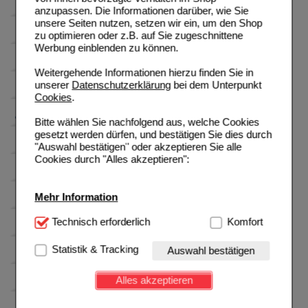
anzupassen. Die Informationen darüber, wie Sie
unsere Seiten nutzen, setzen wir ein, um den Shop
zu optimieren oder z.B. auf Sie zugeschnittene
Werbung einblenden zu können.
Weitergehende Informationen hierzu finden Sie in
unserer
Datenschutzerklärung
bei dem Unterpunkt
Cookies
.
Bitte wählen Sie nachfolgend aus, welche Cookies
gesetzt werden dürfen, und bestätigen Sie dies durch
"Auswahl bestätigen" oder akzeptieren Sie alle
Cookies durch "Alles akzeptieren":
Mehr Information
Technisch Notwendig:
Technisch erforderlich
Hierbei handelt es sich um
Komfort
Cookies, die für die Grundfunktionen unserer
Website notwendig sind (z.B. Navigation, Warenkorb,
Statistik & Tracking
Auswahl bestätigen
Kundenkonto), weshalb auf diese nicht verzichtet
werden kann.
Alles akzeptieren
Komfort:
Diese Cookies werden genutzt um das