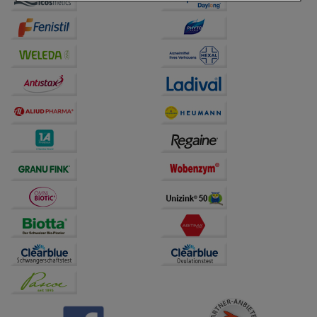
Einkaufserlebnis noch ansprechender zu gestalten,
beispielsweise für die Wiedererkennung des
Besuchers oder unsere Seite an bevorzugte
Verhaltensweisen (z.B. Spracheinstellung)
anzupassen. Komfort-Cookies ermöglichen es uns
auch auf Ihre Bedürfnisse zugeschrittene Inhalte
anzuzeigen und unser Partnerprogramm zu
betreiben.
Statistik & Tracking:
Hierüber lassen sich
Informationen über die Art und Weise der Nutzung
unserer Website sammeln, mit deren Hilfe wir unsere
Website weiter für Sie optimieren können, den Inhalt
auf unserer Website aber auch die Werbung auf
Drittseiten möglichst relevant für Sie zu gestalten.
Bitte beachten Sie, dass Daten hierfür teilweise an
Dritte wie z.B. Google oder soziale Medien
übertragen werden.