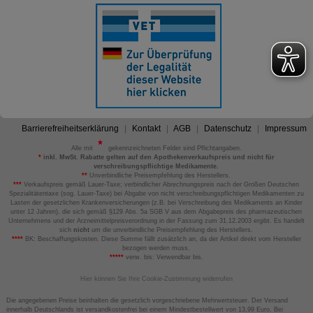
Barrierefreiheitserklärung
Kontakt
AGB
Datenschutz
Impressum
Alle mit
gekennzeichneten Felder sind Pflichtangaben.
*
inkl. MwSt. Rabatte gelten auf den Apothekenverkaufspreis und nicht für
verschreibungspflichtige Medikamente.
**
Unverbindliche Preisempfehlung des Herstellers.
***
Verkaufspreis gemäß Lauer-Taxe; verbindlicher Abrechnungspreis nach der Großen Deutschen
Spezialitätentaxe (sog. Lauer-Taxe) bei Abgabe von nicht verschreibungspflichtigen Medikamenten zu
Lasten der gesetzlichen Krankenversicherungen (z.B. bei Verschreibung des Medikaments an Kinder
unter 12 Jahren), die sich gemäß §129 Abs. 5a SGB V aus dem Abgabepreis des pharmazeutischen
Unternehmens und der Arzneimittelpreisverordnung in der Fassung zum 31.12.2003 ergibt. Es handelt
sich
nicht
um die unverbindliche Preisempfehlung des Herstellers.
****
BK: Beschaffungskosten. Diese Summe fällt zusätzlich an, da der Artikel direkt vom Hersteller
bezogen werden muss.
*****
verw. bis: Verwendbar bis.
Hier können Sie Ihre Cookie-Zustimmung widerrufen
Die angegebenen Preise beinhalten die gesetzlich vorgeschriebene Mehrwertsteuer. Der Versand
innerhalb Deutschlands ist versandkostenfrei bei einem Mindestbestellwert von 13,99 Euro. Bei