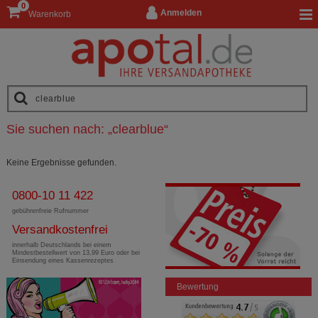
0
Anmelden
Warenkorb
Sie suchen nach:
„
clearblue
“
Keine Ergebnisse gefunden.
0800-10 11 422
gebührenfreie Rufnummer
Versandkostenfrei
innerhalb Deutschlands bei einem
Mindestbestellwert von 13,99 Euro oder bei
Einsendung eines Kassenrezeptes
Bewertung