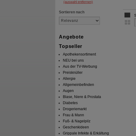
(auswahl entfernen)
Sortieren nach
Angebote
Topseller
Apothekensortiment
NEU bei uns
Aus der TV-Werbung
Preisknüller
Allergie
Allgemeinbefinden
Augen
Blase, Niere & Prostata
Diabetes
Drogeriemarkt
Frau & Mann
Fuß- & Nagelpilz
Geschenkideen
Grippale Infekte & Erkältung