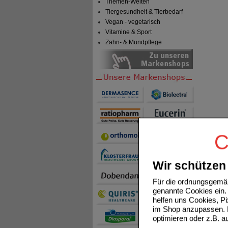
Themen-Welten
Tiergesundheit & Tierbedarf
Vegan - vegetarisch
Vitamine & Sport
Zahn- & Mundpflege
C
Wir schützen 
Für die ordnungsgemäß
genannte Cookies ein. 
helfen uns Cookies, P
im Shop anzupassen. D
optimieren oder z.B. 