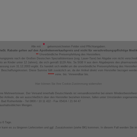
Alle mit
gekennzeichneten Felder sind Pflichtangaben.
MwSt. Rabatte gelten auf den Apothekenverkaufspreis und nicht für verschreibungspflichtige Medi
**
Unverbindliche Preisempfehlung des Herstellers.
nungspreis nach der Großen Deutschen Spezialitätentaxe (sog. Lauer-Taxe) bei Abgabe von nicht verschrei
ts an Kinder unter 12 Jahren), die sich gemäß §129 Abs. 5a SGB V aus dem Abgabepreis des pharmazeutis
assung zum 31.12.2003 ergibt. Es handelt sich
nicht
um die unverbindliche Preisempfehlung des Hersteller
 Beschaffungskosten. Diese Summe fällt zusätzlich an, da der Artikel direkt vom Hersteller bezogen werd
*****
verw. bis: Verwendbar bis.
Hier können Sie Ihre Cookie-Zustimmung widerrufen
ene Mehrwertsteuer. Der Versand innerhalb Deutschlands ist versandkostenfrei bei einem Mindestbestellwer
ei Artikeln, die wir ausschließlich über den Hersteller beziehen können, fallen unter Umständen sogenann
4 Bad Rothenfelde - Tel 0800 / 10 11 422 - Fax 05424 / 21 64 47
haushaltsüblichen Mengen.
zu 6 Tage.
 kann es zu längeren Lieferzeiten und ggf. Zusatzkosten (siehe BK) kommen. In diesem Fall werden Sie inf