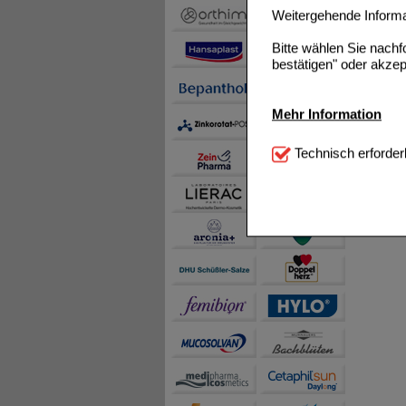
Weitergehende Informat
Bitte wählen Sie nach
bestätigen" oder akzep
Mehr Information
Technisch Notwendi
Technisch erforder
notwendig sind (z.B. N
Komfort:
Diese Cookie
beispielsweise für di
Spracheinstellung) an
Inhalte anzuzeigen un
Statistik & Tracking:
H
sammeln, mit deren Hil
auch die Werbung auf Dr
teilweise an Dritte wi