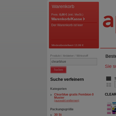
Warenkorb
Preis:
0,00 €
(inkl. MwSt.)
Warenkorb/Kasse
Der Warenkorb ist leer
Mindestbestellwert 13,99 €
Best
Produkt / Anbieter / Wirkstoff
Sie 
Suchen
Suche verfeinern
Kategorien
CLEARB
Clearblue gratis Fembion 0
Muster
(auswahl entfernen)
Packungsgröße
30 St