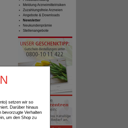
Meldung Arzneimittelrisiken
Zuzahlungsfreie Arzneien
Angebote & Downloads
Newsletter
Neukundenprämie
Stellenangebote
EN
to) setzen wir so
niert. Darüber hinaus
n bevorzugte Verhalten
ein, um den Shop zu