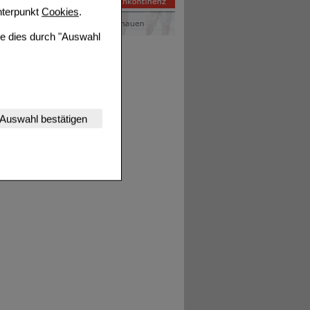
terpunkt
Cookies
.
ie dies durch "Auswahl
nserer Website
Auswahl bestätigen
tet werden kann.
estalten,
rhaltensweisen (z.B.
nisse zugeschrittene
ng unserer Website
uf unserer Website aber
, dass Daten hierfür