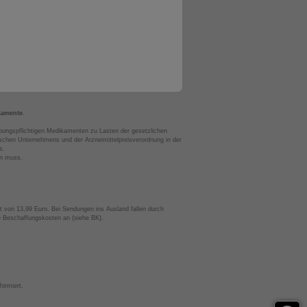
kamente.
bungspflichtigen Medikamenten zu Lasten der gesetzlichen
chen Unternehmens und der Arzneimittelpreisverordnung in der
s.
en muss.
t von 13,99 Euro. Bei Sendungen ins Ausland fallen durch
te Beschaffungskosten an (siehe BK).
ormiert.