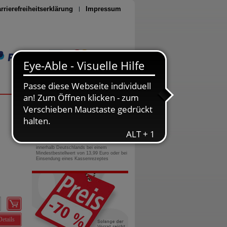
rrierefreiheitserklärung
Impressum
Seite drucken
0800-10 11 422
gebührenfreie Rufnummer
Versandkostenfrei
innerhalb Deutschlands bei einem
Mindestbestellwert von 13,99 Euro oder bei
Einsendung eines Kassenrezeptes
Details