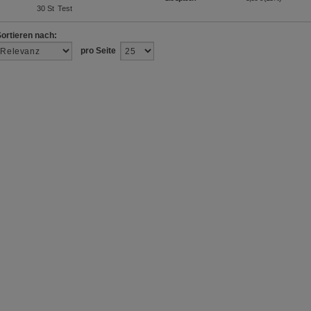
30
St
Test
Sortieren nach:
pro Seite