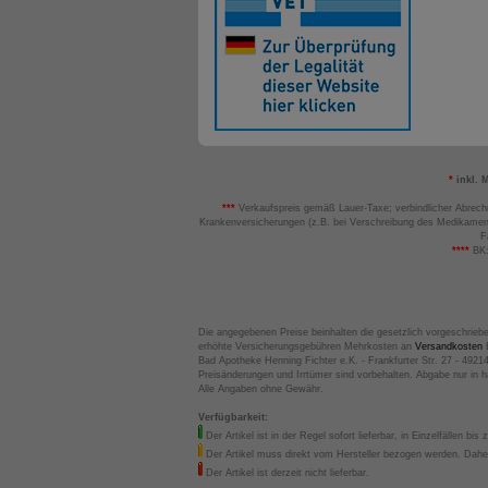
*
inkl. 
***
Verkaufspreis gemäß Lauer-Taxe; verbindlicher Abrech
Krankenversicherungen (z.B. bei Verschreibung des Medikamen
F
****
BK:
Die angegebenen Preise beinhalten die gesetzlich vorgeschrieb
erhöhte Versicherungsgebühren Mehrkosten an
Versandkosten
B
Bad Apotheke Henning Fichter e.K. - Frankfurter Str. 27 - 4921
Preisänderungen und Irrtümer sind vorbehalten. Abgabe nur in 
Alle Angaben ohne Gewähr.
Verfügbarkeit:
Der Artikel ist in der Regel sofort lieferbar, in Einzelfällen bis 
Der Artikel muss direkt vom Hersteller bezogen werden. Daher
Der Artikel ist derzeit nicht lieferbar.