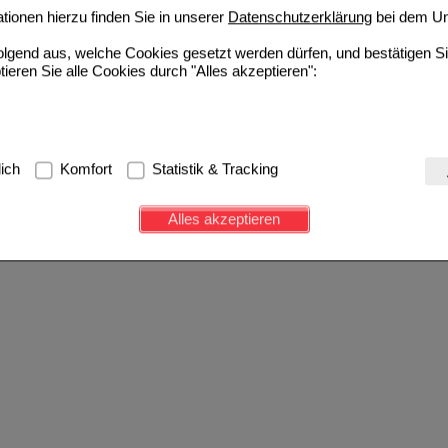
ionen hierzu finden Sie in unserer
Datenschutzerklärung
bei dem Un
folgend aus, welche Cookies gesetzt werden dürfen, und bestätigen S
tieren Sie alle Cookies durch "Alles akzeptieren":
g:
Hierbei handelt es sich um Cookies, die für die Grundfunktionen u
lich
Komfort
Statistik & Tracking
avigation, Warenkorb, Kundenkonto), weshalb auf diese nicht verzich
s werden genutzt um das Einkaufserlebnis noch ansprechender zu g
Alles akzeptieren
e Wiedererkennung des Besuchers oder unsere Seite an bevorzugte Ve
zupassen. Komfort-Cookies ermöglichen es uns auch auf Ihre Bedürf
d unser Partnerprogramm zu betreiben.
ierüber lassen sich Informationen über die Art und Weise der Nutzu
fe wir unsere Website weiter für Sie optimieren können, den Inhalt a
ittseiten möglichst relevant für Sie zu gestalten. Bitte beachten Sie
e z.B. Google oder soziale Medien übertragen werden.