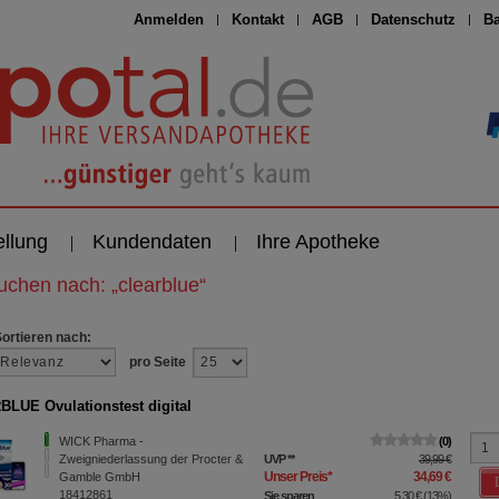
Anmelden
Kontakt
AGB
Datenschutz
Ba
ellung
Kundendaten
Ihre Apotheke
suchen nach:
„
clearblue
“
Sortieren nach:
pro Seite
LUE Ovulationstest digital
WICK Pharma -
0
Zweigniederlassung der Procter &
UVP
**
39,99 €
Unser Preis
*
34,69 €
Gamble GmbH
18412861
Sie sparen
5,30 €
(
13%
)