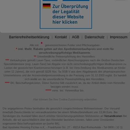
Barrierefreiheitserklärung
Kontakt
AGB
Datenschutz
Impressum
Alle mit
gekennzeichneten Felder sind Pflichtangaben.
*
inkl. MwSt. Rabatte gelten auf den Apothekenverkaufspreis und nicht für
verschreibungspflichtige Medikamente.
**
Unverbindliche Preisempfehlung des Herstellers.
***
Verkaufspreis gemäß Lauer-Taxe; verbindlicher Abrechnungspreis nach der Großen Deutschen
Spezialitätentaxe (sog. Lauer-Taxe) bei Abgabe von nicht verschreibungspflichtigen Medikamenten zu
Lasten der gesetzlichen Krankenversicherungen (z.B. bei Verschreibung des Medikaments an Kinder
unter 12 Jahren), die sich gemäß §129 Abs. 5a SGB V aus dem Abgabepreis des pharmazeutischen
Unternehmens und der Arzneimittelpreisverordnung in der Fassung zum 31.12.2003 ergibt. Es handelt
sich
nicht
um die unverbindliche Preisempfehlung des Herstellers.
****
BK: Beschaffungskosten. Diese Summe fällt zusätzlich an, da der Artikel direkt vom Hersteller
bezogen werden muss.
*****
verw. bis: Verwendbar bis.
Hier können Sie Ihre Cookie-Zustimmung widerrufen
Die angegebenen Preise beinhalten die gesetzlich vorgeschriebene Mehrwertsteuer. Der Versand
innerhalb Deutschlands ist versandkostenfrei bei einem Mindestbestellwert von 13,99 Euro. Bei
Sendungen ins Ausland fallen durch erhöhte Versicherungsgebühren Mehrkosten an
Versandkosten
Bei
Artikeln, die wir ausschließlich über den Hersteller beziehen können, fallen unter Umständen
sogenannte Beschaffungskosten an (siehe BK).
Bad Apotheke Henning Fichter e.K. - Frankfurter Str. 27 - 49214 Bad Rothenfelde - Tel 0800 / 10 11