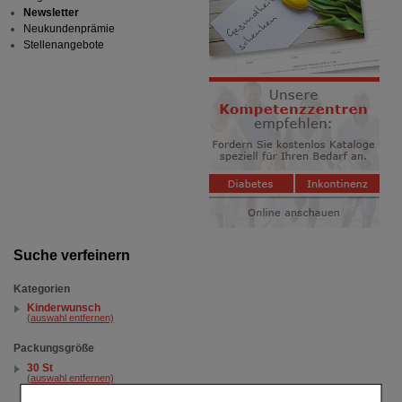
Newsletter
Neukundenprämie
Stellenangebote
Suche verfeinern
Kategorien
Kinderwunsch
(auswahl entfernen)
Packungsgröße
30 St
(auswahl entfernen)