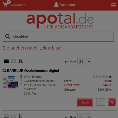
0
Anmelden
Warenkorb
Sie suchen nach:
„
clearblue
“
pro Seite
CLEARBLUE Ovulationstest digital
WICK Pharma -
0
Zweigniederlassung der
UVP
**
39,99 €
Unser Preis
*
34,69 €
Procter & Gamble GmbH
18412861
Sie sparen
5,30 €
(
13%
)
30
St
Test
Details
pro Seite