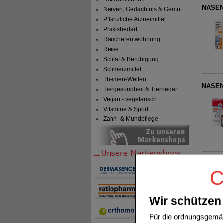
NASENT
Nerven, Gedächtnis & Gemüt
Pflanzliche Arzneimittel
Praxisbedarf
Raucherentwöhnung
Reise
Schlaf & Beruhigung
Schmerzmittel
Themen-Welten
NASEN
Tiergesundheit & Tierbedarf
Vegan - vegetarisch
Vitamine & Sport
Zahn- & Mundpflege
C
Wir schützen 
Für die ordnungsgemäß