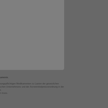
kamente.
bungspflichtigen Medikamenten zu Lasten der gesetzlichen
chen Unternehmens und der Arzneimittelpreisverordnung in der
s.
en muss.