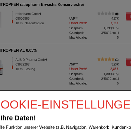
ROPFEN-ratiopharm Erwachs.Konservier.frei
ratiopharm GmbH
0
05006585
UVP
**
4,97 €
Unser Preis
*
3,35 €
10
ml
Nasentropfen
Sie sparen
1,62 €
(
33%
)
Grundpreis
335,00 €
pro 1 l
Max. Abgabe:
5
TROPFEN AL 0,05%
ALIUD Pharma GmbH
1
03929297
AVP
***
3,93 €
Unser Preis
*
2,45 €
10
ml
Lösung
Sie sparen
1,48 €
(
38%
)
Grundpreis
245,00 €
pro 1 l
Max. Abgabe:
5
Sortieren nach:
OOKIE-EINSTELLUNG
pro Seite
Ihre Daten!
e Funktion unserer Website (z.B. Navigation, Warenkorb, Kundenkon