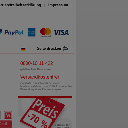
rrierefreiheitserklärung
Impressum
Seite drucken
0800-10 11 422
gebührenfreie Rufnummer
Versandkostenfrei
innerhalb Deutschlands bei einem
Mindestbestellwert von 13,99 Euro oder bei
Einsendung eines Kassenrezeptes
Details