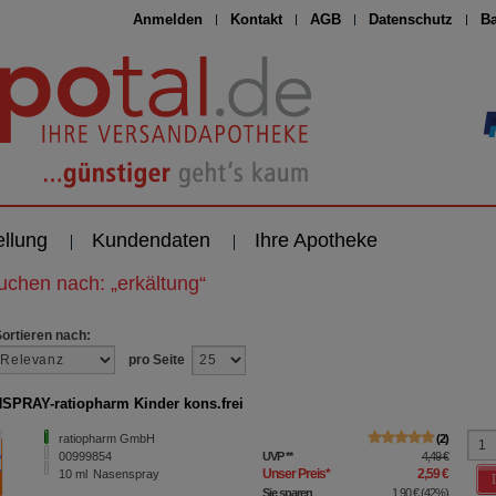
Anmelden
Kontakt
AGB
Datenschutz
Ba
ellung
Kundendaten
Ihre Apotheke
suchen nach:
„
erkältung
“
Sortieren nach:
pro Seite
PRAY-ratiopharm Kinder kons.frei
ratiopharm GmbH
2
00999854
UVP
**
4,49 €
Unser Preis
*
2,59 €
10
ml
Nasenspray
Sie sparen
1,90 €
(
42%
)