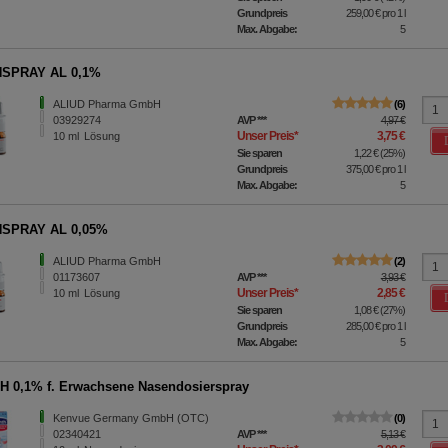
Grundpreis
259,00 €
pro 1 l
Max. Abgabe:
5
SPRAY AL 0,1%
ALIUD Pharma GmbH
6
03929274
AVP
***
4,97 €
Unser Preis
*
3,75 €
10
ml
Lösung
Sie sparen
1,22 €
(
25%
)
Grundpreis
375,00 €
pro 1 l
Max. Abgabe:
5
SPRAY AL 0,05%
ALIUD Pharma GmbH
2
01173607
AVP
***
3,93 €
Unser Preis
*
2,85 €
10
ml
Lösung
Sie sparen
1,08 €
(
27%
)
Grundpreis
285,00 €
pro 1 l
Max. Abgabe:
5
 0,1% f. Erwachsene Nasendosierspray
Kenvue Germany GmbH (OTC)
0
02340421
AVP
***
5,13 €