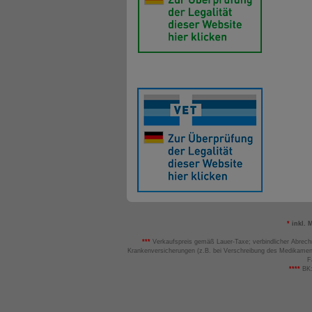
*
inkl. 
***
Verkaufspreis gemäß Lauer-Taxe; verbindlicher Abrech
Krankenversicherungen (z.B. bei Verschreibung des Medikamen
F
****
BK: