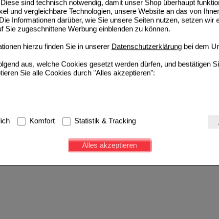
Diese sind technisch notwendig, damit unser Shop überhaupt funktio
ixel und vergleichbare Technologien, unsere Website an das von Ihne
ie Informationen darüber, wie Sie unsere Seiten nutzen, setzen wir 
auf Sie zugeschnittene Werbung einblenden zu können.
ionen hierzu finden Sie in unserer
Datenschutzerklärung
bei dem Un
folgend aus, welche Cookies gesetzt werden dürfen, und bestätigen S
tieren Sie alle Cookies durch "Alles akzeptieren":
g:
Hierbei handelt es sich um Cookies, die für die Grundfunktionen u
lich
Komfort
Statistik & Tracking
avigation, Warenkorb, Kundenkonto), weshalb auf diese nicht verzich
s werden genutzt um das Einkaufserlebnis noch ansprechender zu g
Alles akzeptieren
e Wiedererkennung des Besuchers oder unsere Seite an bevorzugte Ve
zupassen. Komfort-Cookies ermöglichen es uns auch auf Ihre Bedürf
d unser Partnerprogramm zu betreiben.
ierüber lassen sich Informationen über die Art und Weise der Nutzu
fe wir unsere Website weiter für Sie optimieren können, den Inhalt a
ittseiten möglichst relevant für Sie zu gestalten. Bitte beachten Sie
e z.B. Google oder soziale Medien übertragen werden.