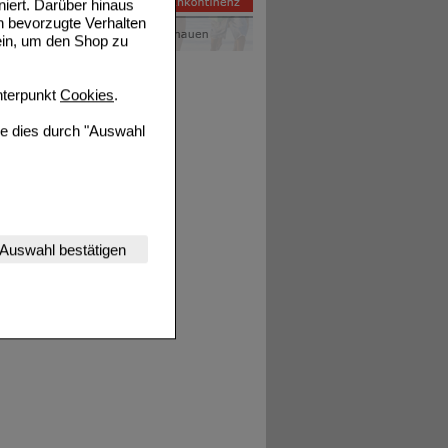
niert. Darüber hinaus
n bevorzugte Verhalten
ein, um den Shop zu
terpunkt
Cookies
.
ie dies durch "Auswahl
nserer Website
Auswahl bestätigen
tet werden kann.
estalten,
rhaltensweisen (z.B.
nisse zugeschrittene
ng unserer Website
uf unserer Website aber
, dass Daten hierfür