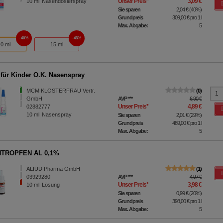
Unser Preis
*
3,09 €
10
ml
Nasendosierspray
Sie sparen
2,04 €
(
40%
)
Grundpreis
309,00 €
pro 1 l
Max. Abgabe:
5
40%
43%
10 ml
15 ml
für Kinder O.K. Nasenspray
MCM KLOSTERFRAU Vertr.
0
GmbH
AVP
***
6,90 €
Unser Preis
*
4,89 €
02882777
10
ml
Nasenspray
Sie sparen
2,01 €
(
29%
)
Grundpreis
489,00 €
pro 1 l
Max. Abgabe:
5
TROPFEN AL 0,1%
ALIUD Pharma GmbH
1
03929280
AVP
***
4,97 €
Unser Preis
*
3,98 €
10
ml
Lösung
Sie sparen
0,99 €
(
20%
)
Grundpreis
398,00 €
pro 1 l
Max. Abgabe:
5