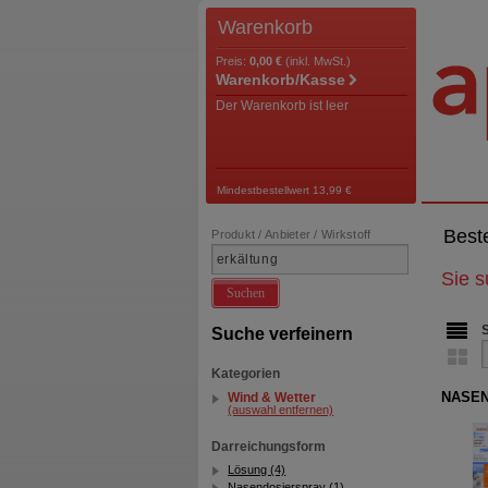
Warenkorb
Preis:
0,00 €
(inkl. MwSt.)
Warenkorb/Kasse
Der Warenkorb ist leer
Mindestbestellwert 13,99 €
Best
Produkt / Anbieter / Wirkstoff
Sie 
Suchen
Suche verfeinern
Kategorien
NASENS
Wind & Wetter
(auswahl entfernen)
Darreichungsform
Lösung (4)
Nasendosierspray (1)