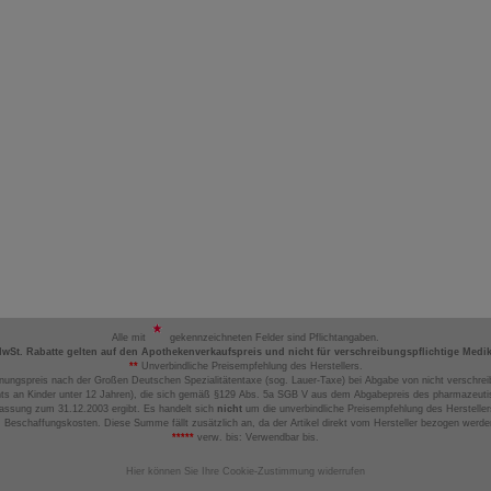
Alle mit
gekennzeichneten Felder sind Pflichtangaben.
MwSt. Rabatte gelten auf den Apothekenverkaufspreis und nicht für verschreibungspflichtige Medi
**
Unverbindliche Preisempfehlung des Herstellers.
nungspreis nach der Großen Deutschen Spezialitätentaxe (sog. Lauer-Taxe) bei Abgabe von nicht verschrei
ts an Kinder unter 12 Jahren), die sich gemäß §129 Abs. 5a SGB V aus dem Abgabepreis des pharmazeutis
assung zum 31.12.2003 ergibt. Es handelt sich
nicht
um die unverbindliche Preisempfehlung des Hersteller
 Beschaffungskosten. Diese Summe fällt zusätzlich an, da der Artikel direkt vom Hersteller bezogen werd
*****
verw. bis: Verwendbar bis.
Hier können Sie Ihre Cookie-Zustimmung widerrufen