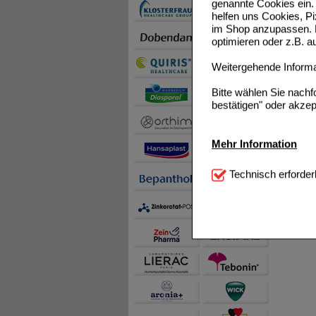
genannte Cookies ein. 
helfen uns Cookies, P
im Shop anzupassen. D
optimieren oder z.B. 
Weitergehende Informat
Bitte wählen Sie nach
bestätigen" oder akzep
Mehr Information
Technisch Notwendi
Technisch erforder
notwendig sind (z.B. N
Komfort:
Diese Cookie
beispielsweise für di
Spracheinstellung) an
Inhalte anzuzeigen un
Statistik & Tracking:
H
sammeln, mit deren Hil
auch die Werbung auf Dr
teilweise an Dritte wi