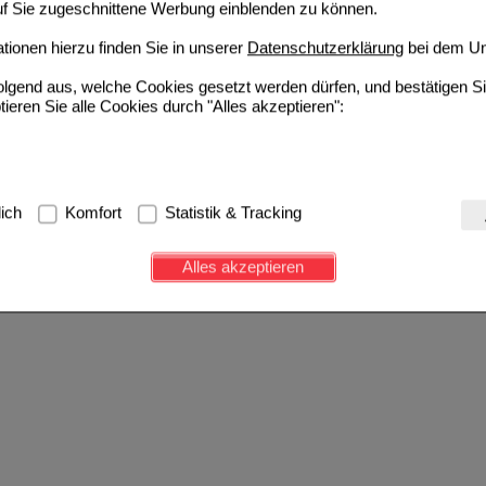
auf Sie zugeschnittene Werbung einblenden zu können.
ionen hierzu finden Sie in unserer
Datenschutzerklärung
bei dem Un
folgend aus, welche Cookies gesetzt werden dürfen, und bestätigen S
tieren Sie alle Cookies durch "Alles akzeptieren":
g:
Hierbei handelt es sich um Cookies, die für die Grundfunktionen u
lich
Komfort
Statistik & Tracking
avigation, Warenkorb, Kundenkonto), weshalb auf diese nicht verzich
s werden genutzt um das Einkaufserlebnis noch ansprechender zu g
Alles akzeptieren
e Wiedererkennung des Besuchers oder unsere Seite an bevorzugte Ve
zupassen. Komfort-Cookies ermöglichen es uns auch auf Ihre Bedürf
d unser Partnerprogramm zu betreiben.
ierüber lassen sich Informationen über die Art und Weise der Nutzu
fe wir unsere Website weiter für Sie optimieren können, den Inhalt a
ittseiten möglichst relevant für Sie zu gestalten. Bitte beachten Sie
e z.B. Google oder soziale Medien übertragen werden.