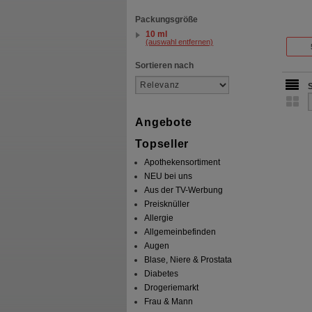
Packungsgröße
10 ml
(auswahl entfernen)
Sortieren nach
Angebote
Topseller
Apothekensortiment
NEU bei uns
Aus der TV-Werbung
Preisknüller
Allergie
Allgemeinbefinden
Augen
Blase, Niere & Prostata
Diabetes
Drogeriemarkt
Frau & Mann