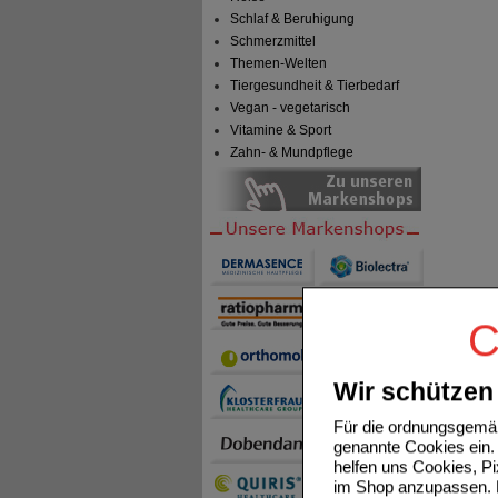
Schlaf & Beruhigung
Schmerzmittel
Themen-Welten
Tiergesundheit & Tierbedarf
Vegan - vegetarisch
Vitamine & Sport
Zahn- & Mundpflege
C
Wir schützen 
Für die ordnungsgemäß
genannte Cookies ein. 
helfen uns Cookies, P
im Shop anzupassen. D