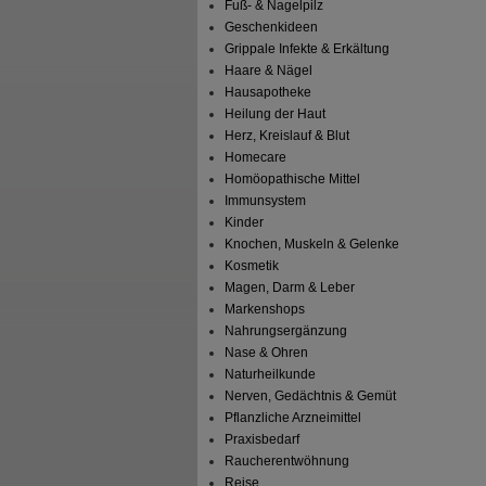
Fuß- & Nagelpilz
Geschenkideen
Grippale Infekte & Erkältung
Haare & Nägel
Hausapotheke
Heilung der Haut
Herz, Kreislauf & Blut
Homecare
Homöopathische Mittel
Immunsystem
Kinder
Knochen, Muskeln & Gelenke
Kosmetik
Magen, Darm & Leber
Markenshops
Nahrungsergänzung
Nase & Ohren
Naturheilkunde
Nerven, Gedächtnis & Gemüt
Pflanzliche Arzneimittel
Praxisbedarf
Raucherentwöhnung
Reise