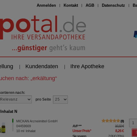
Anmelden
Kontakt
AGB
Datenschutz
Ba
ellung
Kundendaten
Ihre Apotheke
suchen nach:
„
erkältung
“
Sortieren nach:
pro Seite
Inhalat N
MICKAN Arzneimittel GmbH
8
04459669
AVP
***
10,32 €
Unser Preis
*
8,26 €
10
ml
Inhalat
Sie sparen
2,06 €
(
20%
)