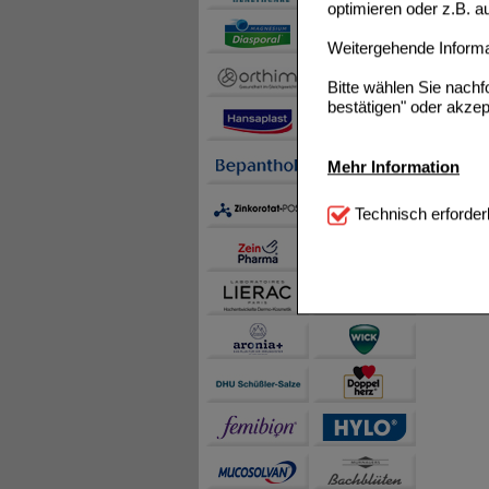
optimieren oder z.B. 
Weitergehende Informat
Bitte wählen Sie nach
bestätigen" oder akzep
Mehr Information
Technisch Notwendi
Technisch erforder
notwendig sind (z.B. N
Komfort:
Diese Cookie
beispielsweise für di
Spracheinstellung) an
Inhalte anzuzeigen un
Statistik & Tracking:
H
sammeln, mit deren Hil
auch die Werbung auf Dr
teilweise an Dritte wi