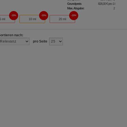
Grundpreis
826,00 €
pro 1 l
Max. Abgabe:
2
20%
20%
20%
5 ml
10 ml
20 ml
Sortieren nach:
pro Seite