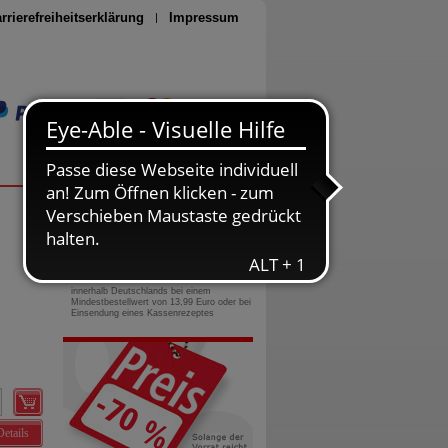
rrierefreiheitserklärung
Impressum
Seite drucken
0800-10 11 422
gebührenfreie Rufnummer
Versandkostenfrei
innerhalb Deutschlands bei einem
Mindestbestellwert von 13,99 Euro oder bei
Einsendung eines Kassenrezeptes
Details