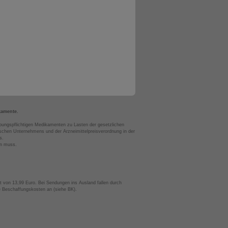
kamente.
bungspflichtigen Medikamenten zu Lasten der gesetzlichen
chen Unternehmens und der Arzneimittelpreisverordnung in der
s.
en muss.
t von 13,99 Euro. Bei Sendungen ins Ausland fallen durch
te Beschaffungskosten an (siehe BK).