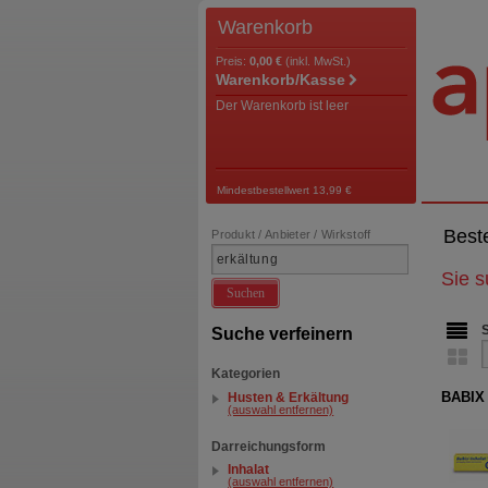
Warenkorb
Preis:
0,00 €
(inkl. MwSt.)
Warenkorb/Kasse
Der Warenkorb ist leer
Mindestbestellwert 13,99 €
Best
Produkt / Anbieter / Wirkstoff
Sie 
Suchen
Suche verfeinern
Kategorien
BABIX 
Husten & Erkältung
(auswahl entfernen)
Darreichungsform
Inhalat
(auswahl entfernen)