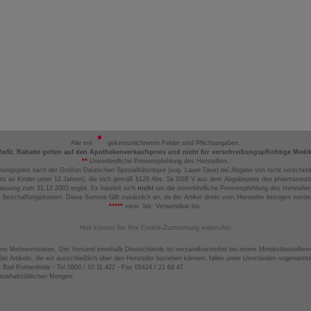
Alle mit
gekennzeichneten Felder sind Pflichtangaben.
MwSt. Rabatte gelten auf den Apothekenverkaufspreis und nicht für verschreibungspflichtige Medi
**
Unverbindliche Preisempfehlung des Herstellers.
nungspreis nach der Großen Deutschen Spezialitätentaxe (sog. Lauer-Taxe) bei Abgabe von nicht verschrei
ts an Kinder unter 12 Jahren), die sich gemäß §129 Abs. 5a SGB V aus dem Abgabepreis des pharmazeutis
assung zum 31.12.2003 ergibt. Es handelt sich
nicht
um die unverbindliche Preisempfehlung des Hersteller
 Beschaffungskosten. Diese Summe fällt zusätzlich an, da der Artikel direkt vom Hersteller bezogen werd
*****
verw. bis: Verwendbar bis.
Hier können Sie Ihre Cookie-Zustimmung widerrufen
ene Mehrwertsteuer. Der Versand innerhalb Deutschlands ist versandkostenfrei bei einem Mindestbestellwer
ei Artikeln, die wir ausschließlich über den Hersteller beziehen können, fallen unter Umständen sogenann
4 Bad Rothenfelde - Tel 0800 / 10 11 422 - Fax 05424 / 21 64 47
haushaltsüblichen Mengen.