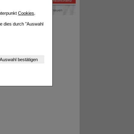
terpunkt
Cookies
.
ie dies durch "Auswahl
nserer Website
Auswahl bestätigen
tet werden kann.
estalten,
rhaltensweisen (z.B.
nisse zugeschrittene
ng unserer Website
uf unserer Website aber
, dass Daten hierfür