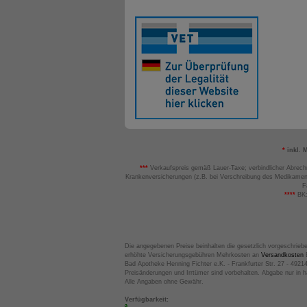
*
inkl. 
***
Verkaufspreis gemäß Lauer-Taxe; verbindlicher Abrech
Krankenversicherungen (z.B. bei Verschreibung des Medikamen
F
****
BK:
Die angegebenen Preise beinhalten die gesetzlich vorgeschrieb
erhöhte Versicherungsgebühren Mehrkosten an
Versandkosten
B
Bad Apotheke Henning Fichter e.K. - Frankfurter Str. 27 - 4921
Preisänderungen und Irrtümer sind vorbehalten. Abgabe nur in 
Alle Angaben ohne Gewähr.
Verfügbarkeit: