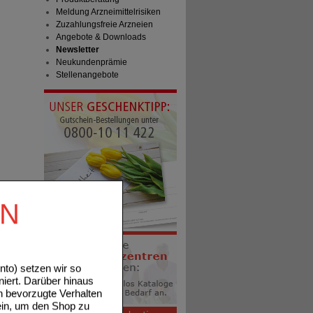
Meldung Arzneimittelrisiken
Zuzahlungsfreie Arzneien
Angebote & Downloads
Newsletter
Neukundenprämie
Stellenangebote
EN
to) setzen wir so
niert. Darüber hinaus
n bevorzugte Verhalten
ein, um den Shop zu