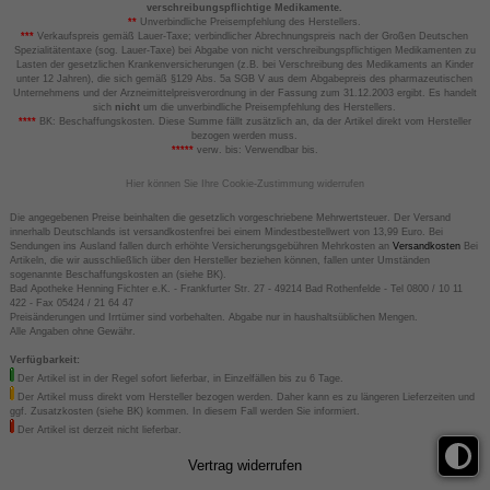
verschreibungspflichtige Medikamente.
**
Unverbindliche Preisempfehlung des Herstellers.
***
Verkaufspreis gemäß Lauer-Taxe; verbindlicher Abrechnungspreis nach der Großen Deutschen
Spezialitätentaxe (sog. Lauer-Taxe) bei Abgabe von nicht verschreibungspflichtigen Medikamenten zu
Lasten der gesetzlichen Krankenversicherungen (z.B. bei Verschreibung des Medikaments an Kinder
unter 12 Jahren), die sich gemäß §129 Abs. 5a SGB V aus dem Abgabepreis des pharmazeutischen
Unternehmens und der Arzneimittelpreisverordnung in der Fassung zum 31.12.2003 ergibt. Es handelt
sich
nicht
um die unverbindliche Preisempfehlung des Herstellers.
****
BK: Beschaffungskosten. Diese Summe fällt zusätzlich an, da der Artikel direkt vom Hersteller
bezogen werden muss.
*****
verw. bis: Verwendbar bis.
Hier können Sie Ihre Cookie-Zustimmung widerrufen
Die angegebenen Preise beinhalten die gesetzlich vorgeschriebene Mehrwertsteuer. Der Versand
innerhalb Deutschlands ist versandkostenfrei bei einem Mindestbestellwert von 13,99 Euro. Bei
Sendungen ins Ausland fallen durch erhöhte Versicherungsgebühren Mehrkosten an
Versandkosten
Bei
Artikeln, die wir ausschließlich über den Hersteller beziehen können, fallen unter Umständen
sogenannte Beschaffungskosten an (siehe BK).
Bad Apotheke Henning Fichter e.K. - Frankfurter Str. 27 - 49214 Bad Rothenfelde - Tel 0800 / 10 11
422 - Fax 05424 / 21 64 47
Preisänderungen und Irrtümer sind vorbehalten. Abgabe nur in haushaltsüblichen Mengen.
Alle Angaben ohne Gewähr.
Verfügbarkeit:
Der Artikel ist in der Regel sofort lieferbar, in Einzelfällen bis zu 6 Tage.
Der Artikel muss direkt vom Hersteller bezogen werden. Daher kann es zu längeren Lieferzeiten und
ggf. Zusatzkosten (siehe BK) kommen. In diesem Fall werden Sie informiert.
Der Artikel ist derzeit nicht lieferbar.
Vertrag widerrufen