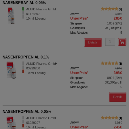
NASENSPRAY AL 0,05%
ALIUD Pharma GmbH
2
01173607
AVP
***
3,93 €
Unser Preis
*
2,85 €
10
ml
Lösung
Sie sparen
1,08 €
(
27%
)
Grundpreis
285,00 €
pro 1 l
Max. Abgabe:
5
Details
NASENTROPFEN AL 0,1%
ALIUD Pharma GmbH
1
03929280
AVP
***
4,97 €
Unser Preis
*
3,98 €
10
ml
Lösung
Sie sparen
0,99 €
(
20%
)
Grundpreis
398,00 €
pro 1 l
Max. Abgabe:
5
Details
NASENTROPFEN AL 0,05%
ALIUD Pharma GmbH
1
03929297
AVP
***
3,93 €
Unser Preis
*
2,45 €
10
ml
Lösung