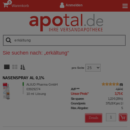
0
Anmelden
Warenkorb
Sie suchen nach:
„
erkältung
“
pro Seite
NASENSPRAY AL 0,1%
ALIUD Pharma GmbH
6
03929274
AVP
***
4,97 €
Unser Preis
*
3,75 €
10
ml
Lösung
Sie sparen
1,22 €
(
25%
)
Grundpreis
375,00 €
pro 1 l
Max. Abgabe:
5
Details