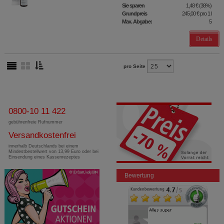
Sie sparen
1,48 €
(
38%
)
Grundpreis
245,00 €
pro 1 l
Max. Abgabe:
5
Details
pro Seite
0800-10 11 422
gebührenfreie Rufnummer
Versandkostenfrei
innerhalb Deutschlands bei einem
Mindestbestellwert von 13,99 Euro oder bei
Einsendung eines Kassenrezeptes
Bewertung