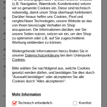
Kategorien
(z.B. Navigation, Warenkorb, Kundenkonto) setzen
Wind & Wetter
wir so genannte Cookies ein. Diese sind technisch
(auswahl entfernen)
notwendig, damit unser Shop überhaupt funktioniert.
Darüber hinaus helfen uns Cookies, Pixel und
Darreichungsform
vergleichbare Technologien, unsere Website an das
Lösung
von Ihnen bevorzugte Verhalten im Shop
(auswahl entfernen)
anzupassen. Die Informationen darüber, wie Sie
unsere Seiten nutzen, setzen wir ein, um den Shop
Packungsgröße
zu optimieren oder z.B. auf Sie zugeschnittene
10 ml
(auswahl entfernen)
Werbung einblenden zu können.
Preis
Weitergehende Informationen hierzu finden Sie in
unserer
Datenschutzerklärung
bei dem Unterpunkt
< 3.50 (2)
>= 3.50 (2)
Cookies
.
Sortieren nach
Bitte wählen Sie nachfolgend aus, welche Cookies
gesetzt werden dürfen, und bestätigen Sie dies durch
"Auswahl bestätigen" oder akzeptieren Sie alle
Cookies durch "Alles akzeptieren":
Mehr Information
Technisch Notwendig:
Technisch erforderlich
Hierbei handelt es sich um
Komfort