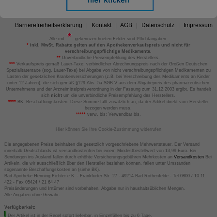
Barrierefreiheitserklärung
Kontakt
AGB
Datenschutz
Impressum
Alle mit
gekennzeichneten Felder sind Pflichtangaben.
*
inkl. MwSt. Rabatte gelten auf den Apothekenverkaufspreis und nicht für
verschreibungspflichtige Medikamente.
**
Unverbindliche Preisempfehlung des Herstellers.
***
Verkaufspreis gemäß Lauer-Taxe; verbindlicher Abrechnungspreis nach der Großen Deutschen
Spezialitätentaxe (sog. Lauer-Taxe) bei Abgabe von nicht verschreibungspflichtigen Medikamenten zu
Lasten der gesetzlichen Krankenversicherungen (z.B. bei Verschreibung des Medikaments an Kinder
unter 12 Jahren), die sich gemäß §129 Abs. 5a SGB V aus dem Abgabepreis des pharmazeutischen
Unternehmens und der Arzneimittelpreisverordnung in der Fassung zum 31.12.2003 ergibt. Es handelt
sich
nicht
um die unverbindliche Preisempfehlung des Herstellers.
****
BK: Beschaffungskosten. Diese Summe fällt zusätzlich an, da der Artikel direkt vom Hersteller
bezogen werden muss.
*****
verw. bis: Verwendbar bis.
Hier können Sie Ihre Cookie-Zustimmung widerrufen
Die angegebenen Preise beinhalten die gesetzlich vorgeschriebene Mehrwertsteuer. Der Versand
innerhalb Deutschlands ist versandkostenfrei bei einem Mindestbestellwert von 13,99 Euro. Bei
Sendungen ins Ausland fallen durch erhöhte Versicherungsgebühren Mehrkosten an
Versandkosten
Bei
Artikeln, die wir ausschließlich über den Hersteller beziehen können, fallen unter Umständen
sogenannte Beschaffungskosten an (siehe BK).
Bad Apotheke Henning Fichter e.K. - Frankfurter Str. 27 - 49214 Bad Rothenfelde - Tel 0800 / 10 11
422 - Fax 05424 / 21 64 47
Preisänderungen und Irrtümer sind vorbehalten. Abgabe nur in haushaltsüblichen Mengen.
Alle Angaben ohne Gewähr.
Verfügbarkeit:
Der Artikel ist in der Regel sofort lieferbar, in Einzelfällen bis zu 6 Tage.