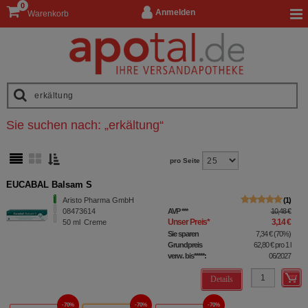
0
Anmelden
Warenkorb
Sie suchen nach:
„
erkältung
“
pro Seite
EUCABAL Balsam S
Aristo Pharma GmbH
1
08473614
AVP
***
10,48 €
Unser Preis
*
3,14 €
50
ml
Creme
Sie sparen
7,34 €
(
70%
)
Grundpreis
62,80 €
pro 1 l
verw. bis*****:
06/2027
Details
70%
70%
70%