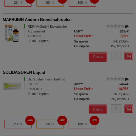
25 ml
50 ml
100 ml
MARRUBIN Andorn-Bronchialtropfen
REPHA GmbH Biologische
0
Arzneimittel
UVP
**
12,35 €
Unser Preis
*
7,89 €
12587111
50
ml
Tropfen
Sie sparen
4,46 €
(
36%
)
Grundpreis
157,80 €
pro 1 l
Details
SOLIDAGOREN Liquid
Dr. Gustav Klein GmbH &
0
Co. KG
AVP
***
22,50 €
Unser Preis
*
14,85 €
07593457
50
ml
Tropfen
Sie sparen
7,65 €
(
34%
)
Grundpreis
297,00 €
pro 1 l
Details
40%
34%
30%
20 ml
50 ml
100 ml