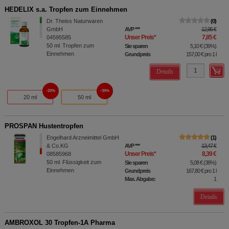
HEDELIX s.a. Tropfen zum Einnehmen
Dr. Theiss Naturwaren
0
GmbH
AVP
***
12,95 €
Unser Preis
*
7,85 €
04595585
50
ml
Tropfen zum
Sie sparen
5,10 €
(
39%
)
Einnehmen
Grundpreis
157,00 €
pro 1 l
Details
20%
39%
20 ml
50 ml
PROSPAN Hustentropfen
Engelhard Arzneimittel GmbH
1
& Co.KG
AVP
***
13,47 €
Unser Preis
*
8,39 €
08585968
50
ml
Flüssigkeit zum
Sie sparen
5,08 €
(
38%
)
Einnehmen
Grundpreis
167,80 €
pro 1 l
Max. Abgabe:
1
Details
AMBROXOL 30 Tropfen-1A Pharma