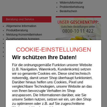
Widerrufsformular
Problembehebung
Bestellschein
Beratung und Service
Allgemeine Information
Produktberatung
Meldung Arzneimittelrisiken
Zuzahlungsfreie Arzneien
Angebote & Downloads
Newsletter
COOKIE-EINSTELLUNGEN
Neukundenprämie
Wir schützen Ihre Daten!
Stellenangebote
Für die ordnungsgemäße Funktion unserer Website
(z.B. Navigation, Warenkorb, Kundenkonto) setzen
wir so genannte Cookies ein. Diese sind technisch
notwendig, damit unser Shop überhaupt funktioniert.
Darüber hinaus helfen uns Cookies, Pixel und
vergleichbare Technologien, unsere Website an das
von Ihnen bevorzugte Verhalten im Shop
anzupassen. Die Informationen darüber, wie Sie
unsere Seiten nutzen, setzen wir ein, um den Shop
zu optimieren oder z.B. auf Sie zugeschnittene