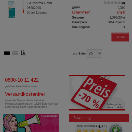
1 A Pharma GmbH
0
03202000
UVP
**
9,28 €
Unser Preis
*
7,42 €
50
ml
Lösung
Sie sparen
1,86 €
(
20%
)
Grundpreis
148,40 €
pro 1 l
Max. Abgabe:
4
Details
pro Seite
0800-10 11 422
gebührenfreie Rufnummer
Versandkostenfrei
innerhalb Deutschlands bei einem
Mindestbestellwert von 13,99 Euro oder bei
Einsendung eines Kassenrezeptes
Bewertung