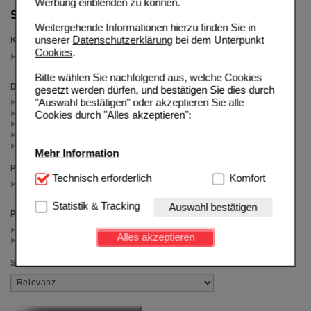
Werbung einblenden zu können.
Suche verfeinern
Weitergehende Informationen hierzu finden Sie in
unserer
Datenschutzerklärung
bei dem Unterpunkt
Kategorien
Cookies
.
Husten & Erkältung
(auswahl entfernen)
Bitte wählen Sie nachfolgend aus, welche Cookies
Darreichungsform
gesetzt werden dürfen, und bestätigen Sie dies durch
"Auswahl bestätigen" oder akzeptieren Sie alle
Creme (1)
Flüssigkeit zum Einnehmen (1)
Cookies durch "Alles akzeptieren":
Lösung (1)
Tropfen (2)
Tropfen zum Einnehmen (1)
Mehr Information
Packungsgröße
Technisch Notwendig:
Technisch erforderlich
Hierbei handelt es sich um
Komfort
50 ml
Cookies, die für die Grundfunktionen unserer
(auswahl entfernen)
Website notwendig sind (z.B. Navigation, Warenkorb,
Statistik & Tracking
Auswahl bestätigen
Preis
Kundenkonto), weshalb auf diese nicht verzichtet
werden kann.
< 10.00 (5)
Alles akzeptieren
>= 10.00 (1)
Komfort:
Diese Cookies werden genutzt um das
Sortieren nach
Einkaufserlebnis noch ansprechender zu gestalten,
beispielsweise für die Wiedererkennung des
Besuchers oder unsere Seite an bevorzugte
Verhaltensweisen (z.B. Spracheinstellung)