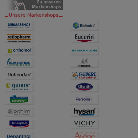
anzupassen. Komfort-Cookies ermöglichen es uns
auch auf Ihre Bedürfnisse zugeschrittene Inhalte
anzuzeigen und unser Partnerprogramm zu
betreiben.
Statistik & Tracking:
Hierüber lassen sich
Informationen über die Art und Weise der Nutzung
unserer Website sammeln, mit deren Hilfe wir unsere
Website weiter für Sie optimieren können, den Inhalt
auf unserer Website aber auch die Werbung auf
Drittseiten möglichst relevant für Sie zu gestalten.
Bitte beachten Sie, dass Daten hierfür teilweise an
Dritte wie z.B. Google oder soziale Medien
übertragen werden.