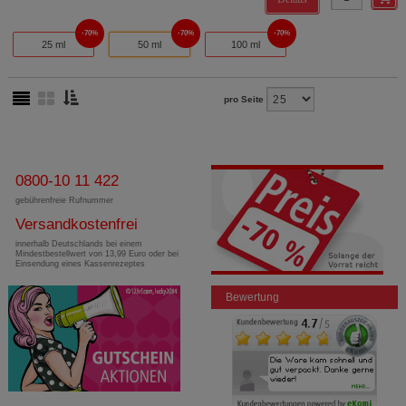
70%
70%
70%
25 ml
50 ml
100 ml
pro Seite
0800-10 11 422
gebührenfreie Rufnummer
Versandkostenfrei
innerhalb Deutschlands bei einem
Mindestbestellwert von 13,99 Euro oder bei
Einsendung eines Kassenrezeptes
Bewertung