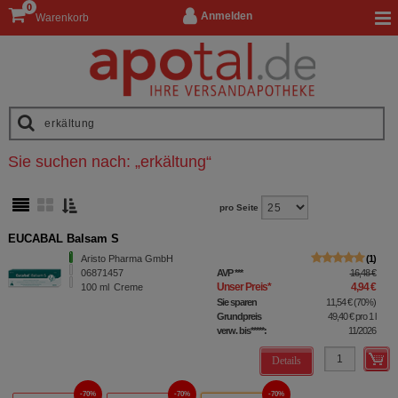
0
Anmelden
Warenkorb
Sie suchen nach:
„
erkältung
“
pro Seite
EUCABAL Balsam S
Aristo Pharma GmbH
1
06871457
AVP
***
16,48 €
Unser Preis
*
4,94 €
100
ml
Creme
Sie sparen
11,54 €
(
70%
)
Grundpreis
49,40 €
pro 1 l
verw. bis*****:
11/2026
Details
70%
70%
70%