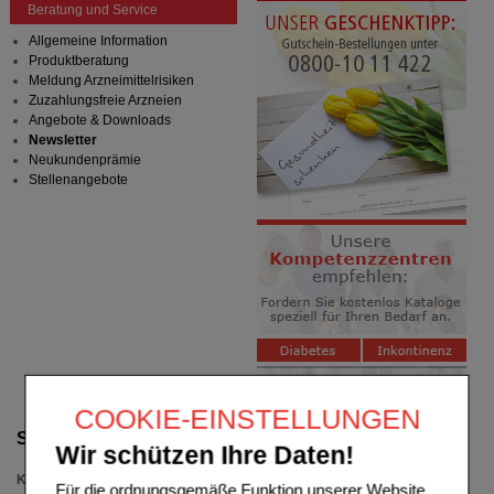
Beratung und Service
Allgemeine Information
Produktberatung
Meldung Arzneimittelrisiken
Zuzahlungsfreie Arzneien
Angebote & Downloads
Newsletter
Neukundenprämie
Stellenangebote
COOKIE-EINSTELLUNGEN
Suche verfeinern
Wir schützen Ihre Daten!
Kategorien
Für die ordnungsgemäße Funktion unserer Website