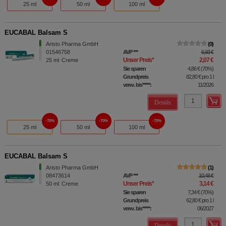
25 ml
50 ml
100 ml
EUCABAL Balsam S
Aristo Pharma GmbH
0
01546758
AVP
***
6,93 €
Unser Preis
*
2,07 €
25
ml
Creme
Sie sparen
4,86 €
(
70%
)
Grundpreis
82,80 €
pro 1 l
verw. bis*****:
11/2026
Details
70%
70%
70%
25 ml
50 ml
100 ml
EUCABAL Balsam S
Aristo Pharma GmbH
1
08473614
AVP
***
10,48 €
Unser Preis
*
3,14 €
50
ml
Creme
Sie sparen
7,34 €
(
70%
)
Grundpreis
62,80 €
pro 1 l
verw. bis*****:
06/2027
Details