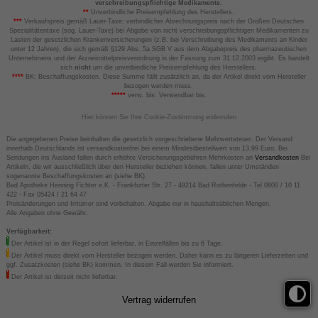
verschreibungspflichtige Medikamente.
**
Unverbindliche Preisempfehlung des Herstellers.
***
Verkaufspreis gemäß Lauer-Taxe; verbindlicher Abrechnungspreis nach der Großen Deutschen
Spezialitätentaxe (sog. Lauer-Taxe) bei Abgabe von nicht verschreibungspflichtigen Medikamenten zu
Lasten der gesetzlichen Krankenversicherungen (z.B. bei Verschreibung des Medikaments an Kinder
unter 12 Jahren), die sich gemäß §129 Abs. 5a SGB V aus dem Abgabepreis des pharmazeutischen
Unternehmens und der Arzneimittelpreisverordnung in der Fassung zum 31.12.2003 ergibt. Es handelt
sich
nicht
um die unverbindliche Preisempfehlung des Herstellers.
****
BK: Beschaffungskosten. Diese Summe fällt zusätzlich an, da der Artikel direkt vom Hersteller
bezogen werden muss.
*****
verw. bis: Verwendbar bis.
Hier können Sie Ihre Cookie-Zustimmung widerrufen
Die angegebenen Preise beinhalten die gesetzlich vorgeschriebene Mehrwertsteuer. Der Versand
innerhalb Deutschlands ist versandkostenfrei bei einem Mindestbestellwert von 13,99 Euro. Bei
Sendungen ins Ausland fallen durch erhöhte Versicherungsgebühren Mehrkosten an
Versandkosten
Bei
Artikeln, die wir ausschließlich über den Hersteller beziehen können, fallen unter Umständen
sogenannte Beschaffungskosten an (siehe BK).
Bad Apotheke Henning Fichter e.K. - Frankfurter Str. 27 - 49214 Bad Rothenfelde - Tel 0800 / 10 11
422 - Fax 05424 / 21 64 47
Preisänderungen und Irrtümer sind vorbehalten. Abgabe nur in haushaltsüblichen Mengen.
Alle Angaben ohne Gewähr.
Verfügbarkeit:
Der Artikel ist in der Regel sofort lieferbar, in Einzelfällen bis zu 6 Tage.
Der Artikel muss direkt vom Hersteller bezogen werden. Daher kann es zu längeren Lieferzeiten und
ggf. Zusatzkosten (siehe BK) kommen. In diesem Fall werden Sie informiert.
Der Artikel ist derzeit nicht lieferbar.
Vertrag widerrufen