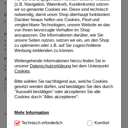
Husten & Erkältung
(z.B. Navigation, Warenkorb, Kundenkonto) setzen
(auswahl entfernen)
wir so genannte Cookies ein. Diese sind technisch
notwendig, damit unser Shop überhaupt funktioniert.
Darreichungsform
Darüber hinaus helfen uns Cookies, Pixel und
Creme
vergleichbare Technologien, unsere Website an das
(auswahl entfernen)
von Ihnen bevorzugte Verhalten im Shop
Packungsgröße
anzupassen. Die Informationen darüber, wie Sie
unsere Seiten nutzen, setzen wir ein, um den Shop
50 ml (1)
zu optimieren oder z.B. auf Sie zugeschnittene
25 ml (1)
100 ml (1)
Werbung einblenden zu können.
Preis
Weitergehende Informationen hierzu finden Sie in
< 4.00 (2)
unserer
Datenschutzerklärung
bei dem Unterpunkt
>= 4.00 (1)
Cookies
.
Sortieren nach
Bitte wählen Sie nachfolgend aus, welche Cookies
gesetzt werden dürfen, und bestätigen Sie dies durch
"Auswahl bestätigen" oder akzeptieren Sie alle
Cookies durch "Alles akzeptieren":
Mehr Information
Technisch Notwendig:
Technisch erforderlich
Hierbei handelt es sich um
Komfort
Cookies, die für die Grundfunktionen unserer