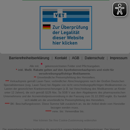
Barrierefreiheitserklärung
Kontakt
AGB
Datenschutz
Impressum
Alle mit
gekennzeichneten Felder sind Pflichtangaben.
*
inkl. MwSt. Rabatte gelten auf den Apothekenverkaufspreis und nicht für
verschreibungspflichtige Medikamente.
**
Unverbindliche Preisempfehlung des Herstellers.
***
Verkaufspreis gemäß Lauer-Taxe; verbindlicher Abrechnungspreis nach der Großen Deutschen
Spezialitätentaxe (sog. Lauer-Taxe) bei Abgabe von nicht verschreibungspflichtigen Medikamenten zu
Lasten der gesetzlichen Krankenversicherungen (z.B. bei Verschreibung des Medikaments an Kinder
unter 12 Jahren), die sich gemäß §129 Abs. 5a SGB V aus dem Abgabepreis des pharmazeutischen
Unternehmens und der Arzneimittelpreisverordnung in der Fassung zum 31.12.2003 ergibt. Es handelt
sich
nicht
um die unverbindliche Preisempfehlung des Herstellers.
****
BK: Beschaffungskosten. Diese Summe fällt zusätzlich an, da der Artikel direkt vom Hersteller
bezogen werden muss.
*****
verw. bis: Verwendbar bis.
Hier können Sie Ihre Cookie-Zustimmung widerrufen
Die angegebenen Preise beinhalten die gesetzlich vorgeschriebene Mehrwertsteuer. Der Versand