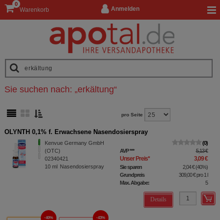
0
Anmelden
Warenkorb
Sie suchen nach:
„
erkältung
“
pro Seite
OLYNTH 0,1% f. Erwachsene Nasendosierspray
Kenvue Germany GmbH
0
(OTC)
AVP
***
5,13 €
Unser Preis
*
3,09 €
02340421
10
ml
Nasendosierspray
Sie sparen
2,04 €
(
40%
)
Grundpreis
309,00 €
pro 1 l
Max. Abgabe:
5
Details
40%
43%