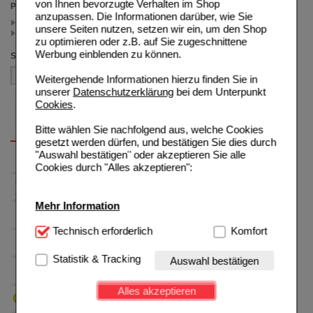
von Ihnen bevorzugte Verhalten im Shop
Preis
anzupassen. Die Informationen darüber, wie Sie
< 5.00 (1)
unsere Seiten nutzen, setzen wir ein, um den Shop
>= 5.00 (1)
zu optimieren oder z.B. auf Sie zugeschnittene
Werbung einblenden zu können.
Sortieren nach
Weitergehende Informationen hierzu finden Sie in
unserer
Datenschutzerklärung
bei dem Unterpunkt
Cookies
.
Bitte wählen Sie nachfolgend aus, welche Cookies
gesetzt werden dürfen, und bestätigen Sie dies durch
"Auswahl bestätigen" oder akzeptieren Sie alle
Cookies durch "Alles akzeptieren":
Mehr Information
Technisch Notwendig:
Technisch erforderlich
Hierbei handelt es sich um
Komfort
Cookies, die für die Grundfunktionen unserer
Website notwendig sind (z.B. Navigation, Warenkorb,
Statistik & Tracking
Auswahl bestätigen
Kundenkonto), weshalb auf diese nicht verzichtet
werden kann.
Alles akzeptieren
Komfort:
Diese Cookies werden genutzt um das