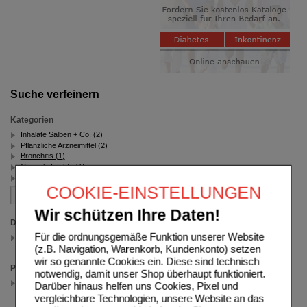
Suche verfeinern
Kategorien
Inhalate Salben + Co. (2)
Pflanzliche Arzneimittel (2)
Bronchitis (1)
Grippale Infekte (1)
Erkältung (1)
COOKIE-EINSTELLUNGEN
Wir schützen Ihre Daten!
Darreichungsform
Für die ordnungsgemäße Funktion unserer Website
Inhalat
(auswahl entfernen)
(z.B. Navigation, Warenkorb, Kundenkonto) setzen
wir so genannte Cookies ein. Diese sind technisch
Packungsgröße
notwendig, damit unser Shop überhaupt funktioniert.
10 ml
Darüber hinaus helfen uns Cookies, Pixel und
(auswahl entfernen)
vergleichbare Technologien, unsere Website an das