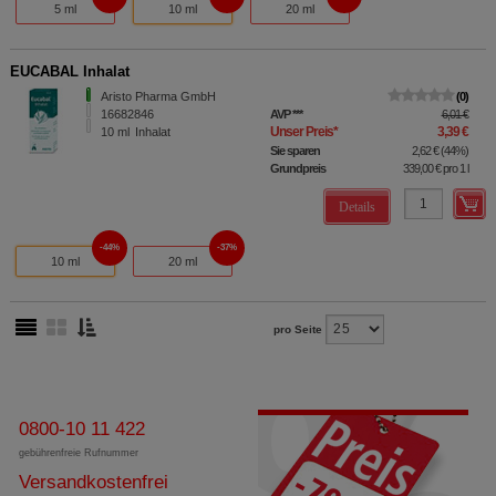
5 ml
10 ml
20 ml
EUCABAL Inhalat
Aristo Pharma GmbH
0
16682846
AVP
***
6,01 €
Unser Preis
*
3,39 €
10
ml
Inhalat
Sie sparen
2,62 €
(
44%
)
Grundpreis
339,00 €
pro 1 l
Details
44%
37%
10 ml
20 ml
pro Seite
0800-10 11 422
gebührenfreie Rufnummer
Versandkostenfrei