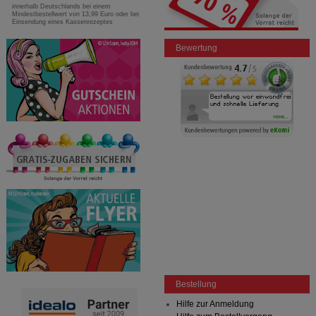
innerhalb Deutschlands bei einem
Mindestbestellwert von 13,99 Euro oder bei
Einsendung eines Kassenrezeptes
Bewertung
Bestellung
Hilfe zur Anmeldung