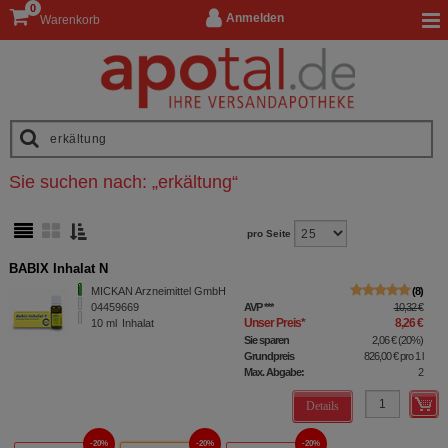
0
Anmelden
Warenkorb
Sie suchen nach:
„
erkältung
“
pro Seite
BABIX Inhalat N
MICKAN Arzneimittel GmbH
8
04459669
AVP
***
10,32 €
Unser Preis
*
8,26 €
10
ml
Inhalat
Sie sparen
2,06 €
(
20%
)
Grundpreis
826,00 €
pro 1 l
Max. Abgabe:
2
Details
20%
20%
20%