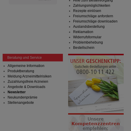
Hilfe zum Bestellvorgang
Zahlungsmöglichkeiten
Rezepte einlösen
Freiumschläge anfordern
Freiumschläge downloaden
Auslandsbestellung
Reklamation
Widerrufsformular
Problembehebung
Bestellschein
Beratung und Service
Allgemeine Information
Produktberatung
Meldung Arzneimittelrisiken
Zuzahlungsfreie Arzneien
Angebote & Downloads
Newsletter
Neukundenprämie
Stellenangebote