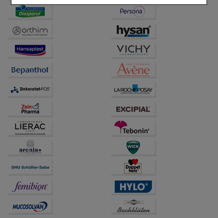
Einkaufserlebnis noch ansprechender zu gestalten,
beispielsweise für die Wiedererkennung des
Besuchers oder unsere Seite an bevorzugte
Verhaltensweisen (z.B. Spracheinstellung)
anzupassen. Komfort-Cookies ermöglichen es uns
auch auf Ihre Bedürfnisse zugeschrittene Inhalte
anzuzeigen und unser Partnerprogramm zu
betreiben.
Statistik & Tracking:
Hierüber lassen sich
Informationen über die Art und Weise der Nutzung
unserer Website sammeln, mit deren Hilfe wir unsere
Website weiter für Sie optimieren können, den Inhalt
auf unserer Website aber auch die Werbung auf
Drittseiten möglichst relevant für Sie zu gestalten.
Bitte beachten Sie, dass Daten hierfür teilweise an
Dritte wie z.B. Google oder soziale Medien
übertragen werden.