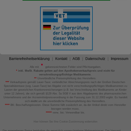
Barrierefreiheitserklärung
Kontakt
AGB
Datenschutz
Impressum
Alle mit
gekennzeichneten Felder sind Pflichtangaben.
*
inkl. MwSt. Rabatte gelten auf den Apothekenverkaufspreis und nicht für
verschreibungspflichtige Medikamente.
**
Unverbindliche Preisempfehlung des Herstellers.
***
Verkaufspreis gemäß Lauer-Taxe; verbindlicher Abrechnungspreis nach der Großen Deutschen
Spezialitätentaxe (sog. Lauer-Taxe) bei Abgabe von nicht verschreibungspflichtigen Medikamenten zu
Lasten der gesetzlichen Krankenversicherungen (z.B. bei Verschreibung des Medikaments an Kinder
unter 12 Jahren), die sich gemäß §129 Abs. 5a SGB V aus dem Abgabepreis des pharmazeutischen
Unternehmens und der Arzneimittelpreisverordnung in der Fassung zum 31.12.2003 ergibt. Es handelt
sich
nicht
um die unverbindliche Preisempfehlung des Herstellers.
****
BK: Beschaffungskosten. Diese Summe fällt zusätzlich an, da der Artikel direkt vom Hersteller
bezogen werden muss.
*****
verw. bis: Verwendbar bis.
Hier können Sie Ihre Cookie-Zustimmung widerrufen
Die angegebenen Preise beinhalten die gesetzlich vorgeschriebene Mehrwertsteuer. Der Versand