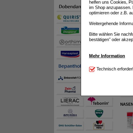
helfen uns Cookies, P
im Shop anzupassen. D
OLYNTH
optimieren oder z.B. 
Weitergehende Informat
Bitte wählen Sie nach
bestätigen" oder akzep
Mehr Information
NASEN
Technisch Notwendi
Technisch erforder
notwendig sind (z.B. N
Komfort:
Diese Cookie
beispielsweise für di
Spracheinstellung) an
Inhalte anzuzeigen un
NASEN
Statistik & Tracking:
H
sammeln, mit deren Hil
auch die Werbung auf Dr
teilweise an Dritte wi