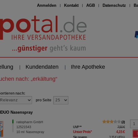
Anmelden
Kontakt
AGB
Datenschutz
Ba
ellung
Kundendaten
Ihre Apotheke
suchen nach:
„
erkältung
“
Sortieren nach:
pro Seite
DUO Nasenspray
ratiopharm GmbH
2
12521543
UVP
**
7,50 €
Unser Preis
*
4,15 €
10
ml
Nasenspray
Sie sparen
3,35 €
(
45%
)