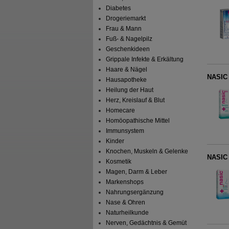
Diabetes
Drogeriemarkt
Frau & Mann
Fuß- & Nagelpilz
Geschenkideen
Grippale Infekte & Erkältung
Haare & Nägel
NASIC 
Hausapotheke
Heilung der Haut
Herz, Kreislauf & Blut
Homecare
Homöopathische Mittel
Immunsystem
Kinder
Knochen, Muskeln & Gelenke
NASIC 
Kosmetik
Magen, Darm & Leber
Markenshops
Nahrungsergänzung
Nase & Ohren
Naturheilkunde
Nerven, Gedächtnis & Gemüt