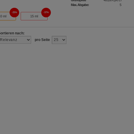
Max. Abgabe:
5
25%
37%
10 ml
15 ml
Sortieren nach:
pro Seite