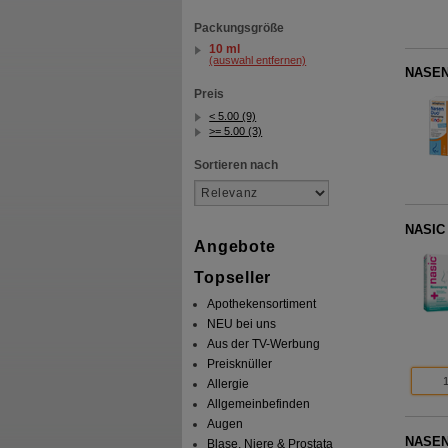
Packungsgröße
10 ml
(auswahl entfernen)
NASEN
Preis
< 5.00 (9)
>= 5.00 (3)
Sortieren nach
NASIC
Angebote
Topseller
Apothekensortiment
NEU bei uns
Aus der TV-Werbung
Preisknüller
Allergie
Allgemeinbefinden
Augen
NASEN
Blase, Niere & Prostata