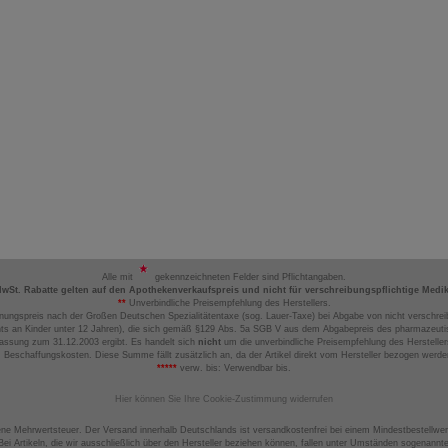
Alle mit
gekennzeichneten Felder sind Pflichtangaben.
MwSt. Rabatte gelten auf den Apothekenverkaufspreis und nicht für verschreibungspflichtige Medi
**
Unverbindliche Preisempfehlung des Herstellers.
nungspreis nach der Großen Deutschen Spezialitätentaxe (sog. Lauer-Taxe) bei Abgabe von nicht verschrei
ts an Kinder unter 12 Jahren), die sich gemäß §129 Abs. 5a SGB V aus dem Abgabepreis des pharmazeutis
assung zum 31.12.2003 ergibt. Es handelt sich
nicht
um die unverbindliche Preisempfehlung des Hersteller
 Beschaffungskosten. Diese Summe fällt zusätzlich an, da der Artikel direkt vom Hersteller bezogen werd
*****
verw. bis: Verwendbar bis.
Hier können Sie Ihre Cookie-Zustimmung widerrufen
ene Mehrwertsteuer. Der Versand innerhalb Deutschlands ist versandkostenfrei bei einem Mindestbestellwer
ei Artikeln, die wir ausschließlich über den Hersteller beziehen können, fallen unter Umständen sogenann