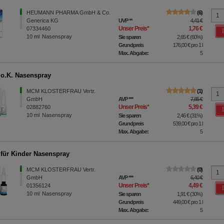
HEUMANN PHARMA GmbH & Co.
6
Generica KG
UVP
**
4,41 €
Unser Preis
*
1,76 €
07334460
10
ml
Nasenspray
Sie sparen
2,65 €
(
60%
)
Grundpreis
176,00 €
pro 1 l
Max. Abgabe:
5
o.K. Nasenspray
MCM KLOSTERFRAU Vertr.
1
GmbH
AVP
***
7,85 €
Unser Preis
*
5,39 €
02882760
10
ml
Nasenspray
Sie sparen
2,46 €
(
31%
)
Grundpreis
539,00 €
pro 1 l
Max. Abgabe:
5
für Kinder Nasenspray
MCM KLOSTERFRAU Vertr.
0
GmbH
AVP
***
6,40 €
Unser Preis
*
4,49 €
01356124
10
ml
Nasenspray
Sie sparen
1,91 €
(
30%
)
Grundpreis
449,00 €
pro 1 l
Max. Abgabe:
5