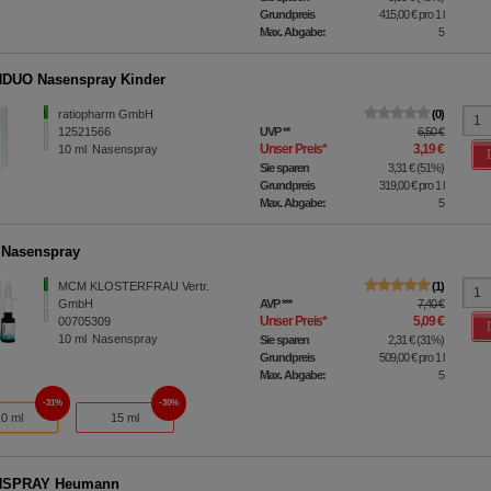
Grundpreis
415,00 €
pro 1 l
Max. Abgabe:
5
DUO Nasenspray Kinder
ratiopharm GmbH
0
12521566
UVP
**
6,50 €
Unser Preis
*
3,19 €
10
ml
Nasenspray
Sie sparen
3,31 €
(
51%
)
Grundpreis
319,00 €
pro 1 l
Max. Abgabe:
5
 Nasenspray
MCM KLOSTERFRAU Vertr.
1
GmbH
AVP
***
7,40 €
Unser Preis
*
5,09 €
00705309
10
ml
Nasenspray
Sie sparen
2,31 €
(
31%
)
Grundpreis
509,00 €
pro 1 l
Max. Abgabe:
5
31%
30%
10 ml
15 ml
SPRAY Heumann