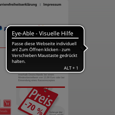
rrierefreiheitserklärung
Impressum
Seite drucken
0800-10 11 422
gebührenfreie Rufnummer
Versandkostenfrei
innerhalb Deutschlands bei einem
Mindestbestellwert von 13,99 Euro oder bei
Einsendung eines Kassenrezeptes
Details