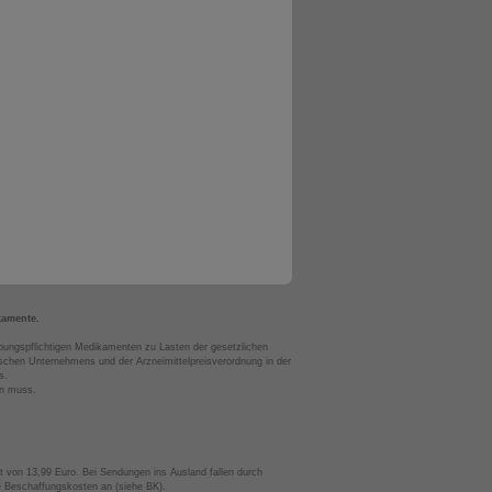
kamente.
bungspflichtigen Medikamenten zu Lasten der gesetzlichen
chen Unternehmens und der Arzneimittelpreisverordnung in der
s.
en muss.
t von 13,99 Euro. Bei Sendungen ins Ausland fallen durch
te Beschaffungskosten an (siehe BK).