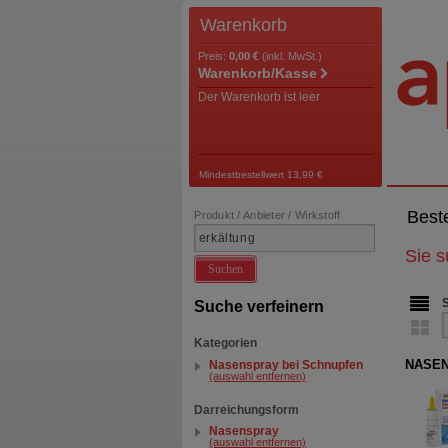
Warenkorb
Preis:
0,00 €
(inkl. MwSt.)
Warenkorb/Kasse
Der Warenkorb ist leer
Mindestbestellwert 13,99 €
Best
Produkt / Anbieter / Wirkstoff
Sie 
Suchen
Suche verfeinern
Kategorien
NASEN
Nasenspray bei Schnupfen
(auswahl entfernen)
Darreichungsform
Nasenspray
(auswahl entfernen)