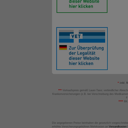
*
inkl. 
***
Verkaufspreis gemäß Lauer-Taxe; verbindlicher Abrech
Krankenversicherungen (z.B. bei Verschreibung des Medikamen
F
****
BK:
Die angegebenen Preise beinhalten die gesetzlich vorgeschrieb
erhöhte Versicherungsgebühren Mehrkosten an
Versandkosten
B