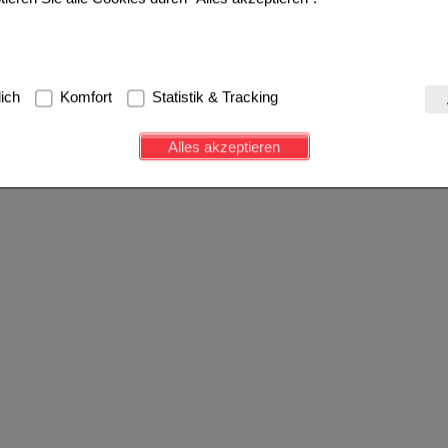
g:
Hierbei handelt es sich um Cookies, die für die Grundfunktionen u
lich
Komfort
Statistik & Tracking
avigation, Warenkorb, Kundenkonto), weshalb auf diese nicht verzich
s werden genutzt um das Einkaufserlebnis noch ansprechender zu g
Alles akzeptieren
e Wiedererkennung des Besuchers oder unsere Seite an bevorzugte Ve
zupassen. Komfort-Cookies ermöglichen es uns auch auf Ihre Bedürf
d unser Partnerprogramm zu betreiben.
ierüber lassen sich Informationen über die Art und Weise der Nutzu
fe wir unsere Website weiter für Sie optimieren können, den Inhalt a
ittseiten möglichst relevant für Sie zu gestalten. Bitte beachten Sie
e z.B. Google oder soziale Medien übertragen werden.