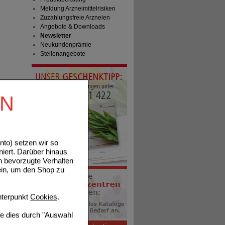
Meldung Arzneimittelrisiken
Zuzahlungsfreie Arzneien
Angebote & Downloads
Newsletter
Neukundenprämie
Stellenangebote
EN
to) setzen wir so
niert. Darüber hinaus
n bevorzugte Verhalten
ein, um den Shop zu
terpunkt
Cookies
.
ie dies durch "Auswahl