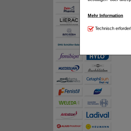
Mehr Information
Technisch Notwendi
Technisch erforder
notwendig sind (z.B. N
Komfort:
Diese Cookie
beispielsweise für di
Spracheinstellung) an
Inhalte anzuzeigen un
Statistik & Tracking:
H
sammeln, mit deren Hil
auch die Werbung auf Dr
teilweise an Dritte wi