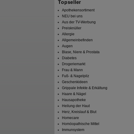
Topseller
Apothekensortiment
NEU bei uns
Aus der TV-Werbung
Preisknüller
Allergie
Allgemeinbefinden
Augen
Blase, Niere & Prostata
Diabetes
Drogeriemarkt
Frau & Mann
Fuß- & Nagelpilz
Geschenkideen
Grippale Infekte & Erkältung
Haare & Nägel
Hausapotheke
Heilung der Haut
Herz, Kreislauf & Blut
Homecare
Homöopathische Mittel
Immunsystem