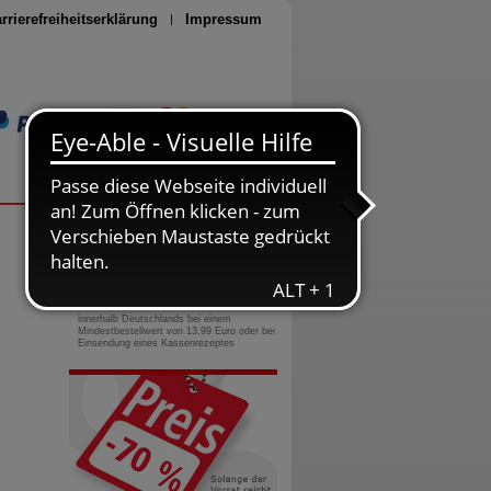
rrierefreiheitserklärung
Impressum
Seite drucken
0800-10 11 422
gebührenfreie Rufnummer
Versandkostenfrei
innerhalb Deutschlands bei einem
Mindestbestellwert von 13,99 Euro oder bei
Einsendung eines Kassenrezeptes