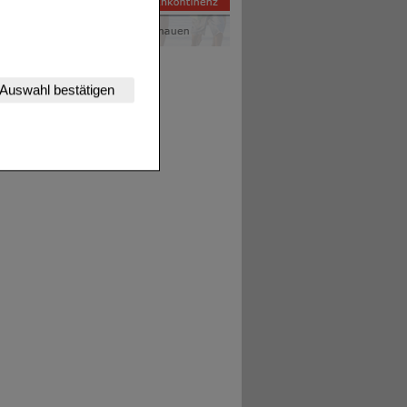
nserer Website
Auswahl bestätigen
tet werden kann.
estalten,
rhaltensweisen (z.B.
nisse zugeschrittene
ng unserer Website
uf unserer Website aber
, dass Daten hierfür