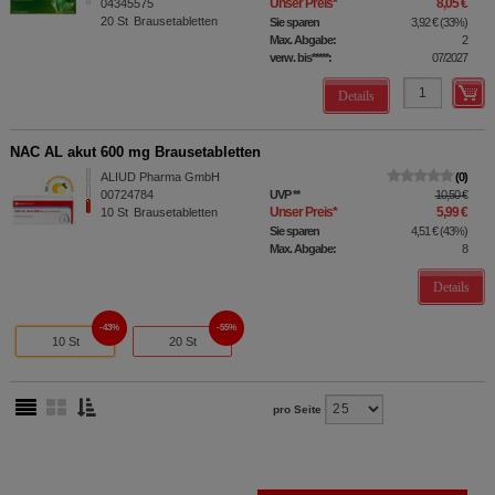
Unser Preis
*
8,05 €
04345575
20
St
Brausetabletten
Sie sparen
3,92 €
(
33%
)
Max. Abgabe:
2
verw. bis*****:
07/2027
Details
NAC AL akut 600 mg Brausetabletten
ALIUD Pharma GmbH
0
00724784
UVP
**
10,50 €
Unser Preis
*
5,99 €
10
St
Brausetabletten
Sie sparen
4,51 €
(
43%
)
Max. Abgabe:
8
Details
43%
55%
10 St
20 St
pro Seite