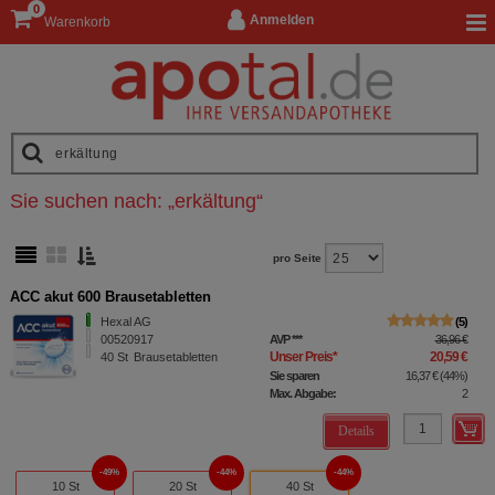
0
Anmelden
Warenkorb
Sie suchen nach:
„
erkältung
“
pro Seite
ACC akut 600 Brausetabletten
Hexal AG
5
00520917
AVP
***
36,96 €
Unser Preis
*
20,59 €
40
St
Brausetabletten
Sie sparen
16,37 €
(
44%
)
Max. Abgabe:
2
Details
49%
44%
44%
10 St
20 St
40 St