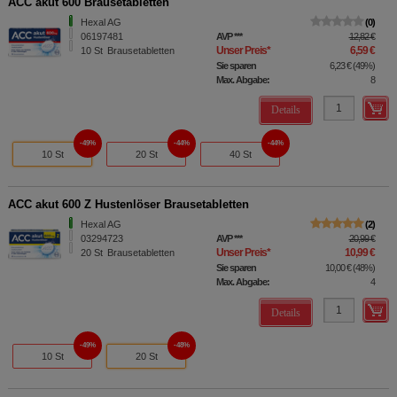
ACC akut 600 Brausetabletten
Hexal AG
0
06197481
AVP
***
12,82 €
Unser Preis
*
6,59 €
10
St
Brausetabletten
Sie sparen
6,23 €
(
49%
)
Max. Abgabe:
8
Details
49%
44%
44%
10 St
20 St
40 St
ACC akut 600 Z Hustenlöser Brausetabletten
Hexal AG
2
03294723
AVP
***
20,99 €
Unser Preis
*
10,99 €
20
St
Brausetabletten
Sie sparen
10,00 €
(
48%
)
Max. Abgabe:
4
Details
49%
48%
10 St
20 St