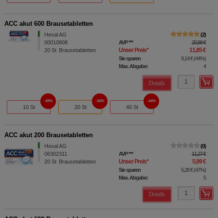
ACC akut 600 Brausetabletten
Hexal AG
2
00010808
AVP
***
20,99 €
Unser Preis
*
11,85 €
20
St
Brausetabletten
Sie sparen
9,14 €
(
44%
)
Max. Abgabe:
4
Details
49%
44%
44%
10 St
20 St
40 St
ACC akut 200 Brausetabletten
Hexal AG
0
06302311
AVP
***
11,27 €
Unser Preis
*
5,99 €
20
St
Brausetabletten
Sie sparen
5,28 €
(
47%
)
Max. Abgabe:
5
Details