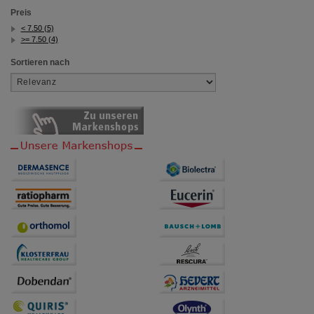
Website weiter für Sie optimieren können, den Inhalt
Preis
auf unserer Website aber auch die Werbung auf
Drittseiten möglichst relevant für Sie zu gestalten.
< 7.50 (5)
>= 7.50 (4)
Bitte beachten Sie, dass Daten hierfür teilweise an
Dritte wie z.B. Google oder soziale Medien
Sortieren nach
übertragen werden.