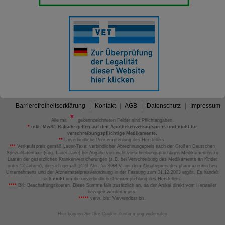
Barrierefreiheitserklärung
Kontakt
AGB
Datenschutz
Impressum
Alle mit
gekennzeichneten Felder sind Pflichtangaben.
*
inkl. MwSt. Rabatte gelten auf den Apothekenverkaufspreis und nicht für
verschreibungspflichtige Medikamente.
**
Unverbindliche Preisempfehlung des Herstellers.
***
Verkaufspreis gemäß Lauer-Taxe; verbindlicher Abrechnungspreis nach der Großen Deutschen
Spezialitätentaxe (sog. Lauer-Taxe) bei Abgabe von nicht verschreibungspflichtigen Medikamenten zu
Lasten der gesetzlichen Krankenversicherungen (z.B. bei Verschreibung des Medikaments an Kinder
unter 12 Jahren), die sich gemäß §129 Abs. 5a SGB V aus dem Abgabepreis des pharmazeutischen
Unternehmens und der Arzneimittelpreisverordnung in der Fassung zum 31.12.2003 ergibt. Es handelt
sich
nicht
um die unverbindliche Preisempfehlung des Herstellers.
****
BK: Beschaffungskosten. Diese Summe fällt zusätzlich an, da der Artikel direkt vom Hersteller
bezogen werden muss.
*****
verw. bis: Verwendbar bis.
Hier können Sie Ihre Cookie-Zustimmung widerrufen