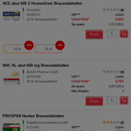
ACC akut 600 Z Hustenlöser Brausetabletten
Hexal AG
0
03294717
AVP
***
12,82 €
Unser Preis
*
6,49 €
10
St
Brausetabletten
Sie sparen
6,33 €
(
49%
)
Details
49%
48%
10 St
20 St
NAC AL akut 600 mg Brausetabletten
ALIUD Pharma GmbH
0
00724790
UVP
**
14,99 €
Unser Preis
*
6,79 €
20
St
Brausetabletten
Sie sparen
8,20 €
(
55%
)
Max. Abgabe:
4
Details
PROSPAN Husten Brausetabletten
Engelhard Arzneimittel GmbH
2
& Co.KG
AVP
***
11,97 €