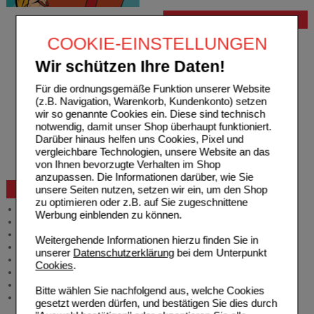
Bestellung
COOKIE-EINSTELLUNGEN
Hilfe zur Anmeldung
Hilfe zum Bestellvorgang
Wir schützen Ihre Daten!
Zahlungsmöglichkeiten
Rezepte einlösen
Für die ordnungsgemäße Funktion unserer Website
Freiumschläge anfordern
(z.B. Navigation, Warenkorb, Kundenkonto) setzen
Freiumschläge downloaden
wir so genannte Cookies ein. Diese sind technisch
Auslandsbestellung
notwendig, damit unser Shop überhaupt funktioniert.
Reklamation
Darüber hinaus helfen uns Cookies, Pixel und
Widerrufsformular
vergleichbare Technologien, unsere Website an das
Problembehebung
von Ihnen bevorzugte Verhalten im Shop
Bestellschein
anzupassen. Die Informationen darüber, wie Sie
unsere Seiten nutzen, setzen wir ein, um den Shop
Beratung und Service
zu optimieren oder z.B. auf Sie zugeschnittene
Allgemeine Information
Werbung einblenden zu können.
Produktberatung
Meldung Arzneimittelrisiken
Weitergehende Informationen hierzu finden Sie in
Zuzahlungsfreie Arzneien
unserer
Datenschutzerklärung
bei dem Unterpunkt
Angebote & Downloads
Cookies
.
Newsletter
Neukundenprämie
Bitte wählen Sie nachfolgend aus, welche Cookies
Stellenangebote
gesetzt werden dürfen, und bestätigen Sie dies durch