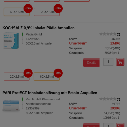
29%
28%
60X2.5 ml
120X2.5 ml
KOCHSALZ 0,9% Inhalat Pädia Ampullen
Pädia GmbH
0
14293655
UVP
**
16,75 €
Unser Preis
*
13,40 €
60X2.5
ml
Ampullen
Sie sparen
3,35 €
(
20%
)
Grundpreis
89,33 €
pro 1 l
Details
20%
20%
20X2.5 ml
60X2.5 ml
PARI ProtECT Inhalationslösung mit Ectoin Ampullen
Pari GmbH Pharma -und
0
Apothekenservice
UVP
**
44,74 €
Unser Preis
*
29,99 €
12359999
60X2.5
ml
Ampullen
Sie sparen
14,75 €
(
33%
)
Grundpreis
199,93 €
pro 1 l