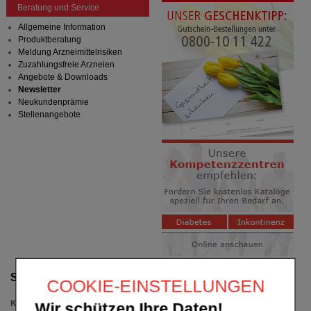
Beratung und Service
Allgemeine Information
Produktberatung
Meldung Arzneimittelrisiken
Zuzahlungsfreie Arzneien
Angebote & Downloads
Newsletter
Neukundenprämie
Stellenangebote
Suche verfeinern
COOKIE-EINSTELLUNGEN
Kategorien
Wir schützen Ihre Daten!