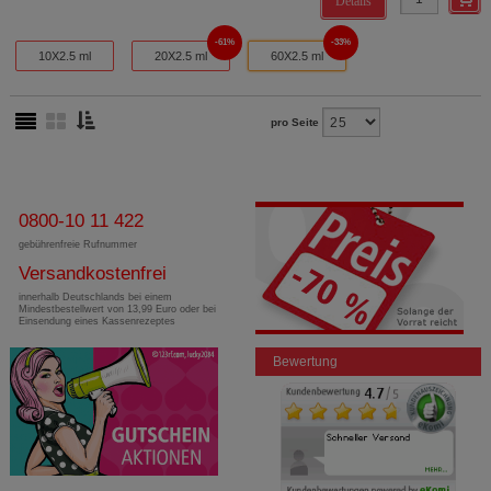
Details
61%
33%
10X2.5 ml
20X2.5 ml
60X2.5 ml
pro Seite
0800-10 11 422
gebührenfreie Rufnummer
Versandkostenfrei
innerhalb Deutschlands bei einem
Mindestbestellwert von 13,99 Euro oder bei
Einsendung eines Kassenrezeptes
Bewertung