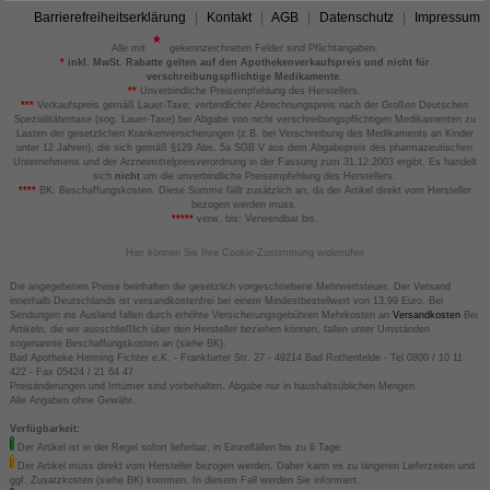
Barrierefreiheitserklärung
Kontakt
AGB
Datenschutz
Impressum
Alle mit
gekennzeichneten Felder sind Pflichtangaben.
*
inkl. MwSt. Rabatte gelten auf den Apothekenverkaufspreis und nicht für
verschreibungspflichtige Medikamente.
**
Unverbindliche Preisempfehlung des Herstellers.
***
Verkaufspreis gemäß Lauer-Taxe; verbindlicher Abrechnungspreis nach der Großen Deutschen
Spezialitätentaxe (sog. Lauer-Taxe) bei Abgabe von nicht verschreibungspflichtigen Medikamenten zu
Lasten der gesetzlichen Krankenversicherungen (z.B. bei Verschreibung des Medikaments an Kinder
unter 12 Jahren), die sich gemäß §129 Abs. 5a SGB V aus dem Abgabepreis des pharmazeutischen
Unternehmens und der Arzneimittelpreisverordnung in der Fassung zum 31.12.2003 ergibt. Es handelt
sich
nicht
um die unverbindliche Preisempfehlung des Herstellers.
****
BK: Beschaffungskosten. Diese Summe fällt zusätzlich an, da der Artikel direkt vom Hersteller
bezogen werden muss.
*****
verw. bis: Verwendbar bis.
Hier können Sie Ihre Cookie-Zustimmung widerrufen
Die angegebenen Preise beinhalten die gesetzlich vorgeschriebene Mehrwertsteuer. Der Versand
innerhalb Deutschlands ist versandkostenfrei bei einem Mindestbestellwert von 13,99 Euro. Bei
Sendungen ins Ausland fallen durch erhöhte Versicherungsgebühren Mehrkosten an
Versandkosten
Bei
Artikeln, die wir ausschließlich über den Hersteller beziehen können, fallen unter Umständen
sogenannte Beschaffungskosten an (siehe BK).
Bad Apotheke Henning Fichter e.K. - Frankfurter Str. 27 - 49214 Bad Rothenfelde - Tel 0800 / 10 11
422 - Fax 05424 / 21 64 47
Preisänderungen und Irrtümer sind vorbehalten. Abgabe nur in haushaltsüblichen Mengen.
Alle Angaben ohne Gewähr.
Verfügbarkeit:
Der Artikel ist in der Regel sofort lieferbar, in Einzelfällen bis zu 6 Tage.
Der Artikel muss direkt vom Hersteller bezogen werden. Daher kann es zu längeren Lieferzeiten und
ggf. Zusatzkosten (siehe BK) kommen. In diesem Fall werden Sie informiert.