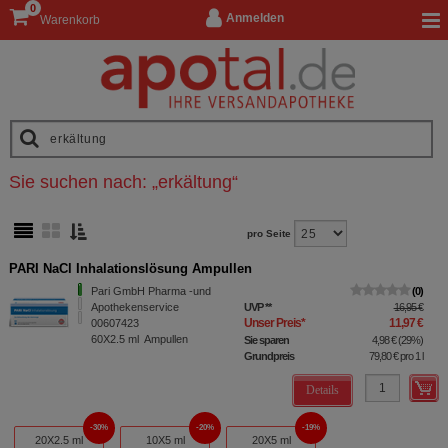
0
Anmelden
Warenkorb
Sie suchen nach:
„
erkältung
“
pro Seite
PARI NaCl Inhalationslösung Ampullen
Pari GmbH Pharma -und
0
Apothekenservice
UVP
**
16,95 €
Unser Preis
*
11,97 €
00607423
60X2.5
ml
Ampullen
Sie sparen
4,98 €
(
29%
)
Grundpreis
79,80 €
pro 1 l
Details
30%
20%
19%
20X2.5 ml
10X5 ml
20X5 ml