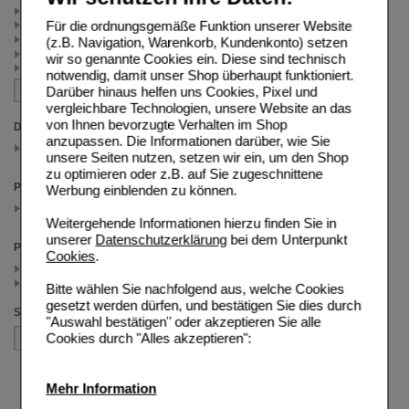
Pari (2)
Für die ordnungsgemäße Funktion unserer Website
Isotonische Kochsalzlösung (2)
Einreibungen & Inhalation (2)
(z.B. Navigation, Warenkorb, Kundenkonto) setzen
Pädia (1)
wir so genannte Cookies ein. Diese sind technisch
Pari Protect (1)
notwendig, damit unser Shop überhaupt funktioniert.
Darüber hinaus helfen uns Cookies, Pixel und
vergleichbare Technologien, unsere Website an das
von Ihnen bevorzugte Verhalten im Shop
Darreichungsform
anzupassen. Die Informationen darüber, wie Sie
Ampullen
unsere Seiten nutzen, setzen wir ein, um den Shop
(auswahl entfernen)
zu optimieren oder z.B. auf Sie zugeschnittene
Packungsgröße
Werbung einblenden zu können.
60X2.5 ml
(auswahl entfernen)
Weitergehende Informationen hierzu finden Sie in
unserer
Datenschutzerklärung
bei dem Unterpunkt
Preis
Cookies
.
< 25.00 (2)
>= 25.00 (1)
Bitte wählen Sie nachfolgend aus, welche Cookies
gesetzt werden dürfen, und bestätigen Sie dies durch
Sortieren nach
"Auswahl bestätigen" oder akzeptieren Sie alle
Cookies durch "Alles akzeptieren":
Mehr Information