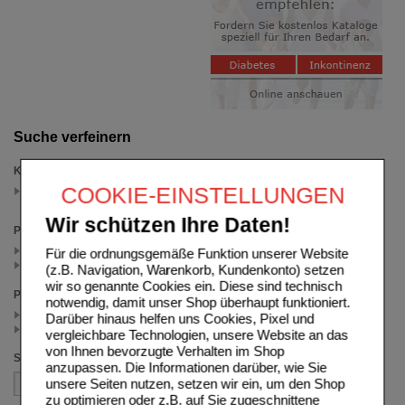
Suche verfeinern
Kategorien
COOKIE-EINSTELLUNGEN
Laxatan
(auswahl entfernen)
Wir schützen Ihre Daten!
Packungsgröße
24 St (1)
Für die ordnungsgemäße Funktion unserer Website
10 St (1)
(z.B. Navigation, Warenkorb, Kundenkonto) setzen
wir so genannte Cookies ein. Diese sind technisch
Preis
notwendig, damit unser Shop überhaupt funktioniert.
< 12.50 (1)
Darüber hinaus helfen uns Cookies, Pixel und
>= 12.50 (1)
vergleichbare Technologien, unsere Website an das
von Ihnen bevorzugte Verhalten im Shop
Sortieren nach
anzupassen. Die Informationen darüber, wie Sie
unsere Seiten nutzen, setzen wir ein, um den Shop
zu optimieren oder z.B. auf Sie zugeschnittene