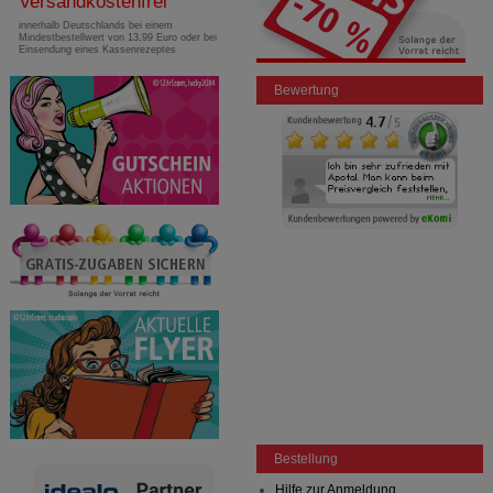
Versandkostenfrei
innerhalb Deutschlands bei einem
Mindestbestellwert von 13,99 Euro oder bei
Einsendung eines Kassenrezeptes
Bewertung
Bestellung
Hilfe zur Anmeldung