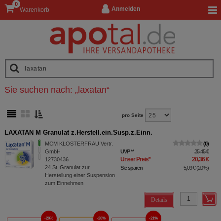
0
Anmelden
Warenkorb
Sie suchen nach:
„
laxatan
“
pro Seite
LAXATAN M Granulat z.Herstell.ein.Susp.z.Einn.
MCM KLOSTERFRAU Vertr.
0
GmbH
UVP
**
25,45 €
Unser Preis
*
20,36 €
12730436
24
St
Granulat zur
Sie sparen
5,09 €
(
20%
)
Herstellung einer Suspension
zum Einnehmen
Details
20%
20%
21%