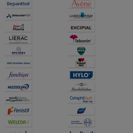
anzupassen. Komfort-Cookies ermöglichen es uns
auch auf Ihre Bedürfnisse zugeschrittene Inhalte
anzuzeigen und unser Partnerprogramm zu
betreiben.
Statistik & Tracking:
Hierüber lassen sich
Informationen über die Art und Weise der Nutzung
unserer Website sammeln, mit deren Hilfe wir unsere
Website weiter für Sie optimieren können, den Inhalt
auf unserer Website aber auch die Werbung auf
Drittseiten möglichst relevant für Sie zu gestalten.
Bitte beachten Sie, dass Daten hierfür teilweise an
Dritte wie z.B. Google oder soziale Medien
übertragen werden.