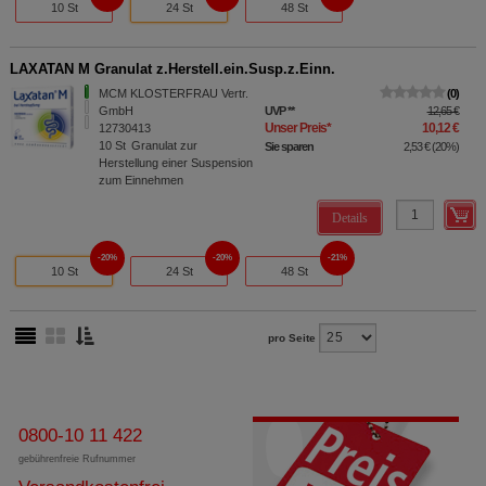
10 St
24 St
48 St
LAXATAN M Granulat z.Herstell.ein.Susp.z.Einn.
MCM KLOSTERFRAU Vertr.
0
GmbH
UVP
**
12,65 €
Unser Preis
*
10,12 €
12730413
10
St
Granulat zur
Sie sparen
2,53 €
(
20%
)
Herstellung einer Suspension
zum Einnehmen
Details
20%
20%
21%
10 St
24 St
48 St
pro Seite
0800-10 11 422
gebührenfreie Rufnummer