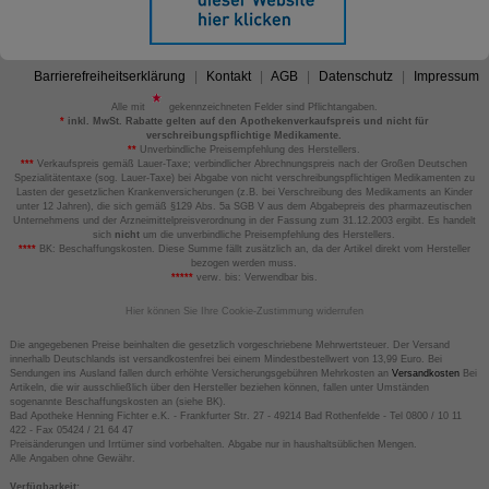
Barrierefreiheitserklärung
Kontakt
AGB
Datenschutz
Impressum
Alle mit
gekennzeichneten Felder sind Pflichtangaben.
*
inkl. MwSt. Rabatte gelten auf den Apothekenverkaufspreis und nicht für
verschreibungspflichtige Medikamente.
**
Unverbindliche Preisempfehlung des Herstellers.
***
Verkaufspreis gemäß Lauer-Taxe; verbindlicher Abrechnungspreis nach der Großen Deutschen
Spezialitätentaxe (sog. Lauer-Taxe) bei Abgabe von nicht verschreibungspflichtigen Medikamenten zu
Lasten der gesetzlichen Krankenversicherungen (z.B. bei Verschreibung des Medikaments an Kinder
unter 12 Jahren), die sich gemäß §129 Abs. 5a SGB V aus dem Abgabepreis des pharmazeutischen
Unternehmens und der Arzneimittelpreisverordnung in der Fassung zum 31.12.2003 ergibt. Es handelt
sich
nicht
um die unverbindliche Preisempfehlung des Herstellers.
****
BK: Beschaffungskosten. Diese Summe fällt zusätzlich an, da der Artikel direkt vom Hersteller
bezogen werden muss.
*****
verw. bis: Verwendbar bis.
Hier können Sie Ihre Cookie-Zustimmung widerrufen
Die angegebenen Preise beinhalten die gesetzlich vorgeschriebene Mehrwertsteuer. Der Versand
innerhalb Deutschlands ist versandkostenfrei bei einem Mindestbestellwert von 13,99 Euro. Bei
Sendungen ins Ausland fallen durch erhöhte Versicherungsgebühren Mehrkosten an
Versandkosten
Bei
Artikeln, die wir ausschließlich über den Hersteller beziehen können, fallen unter Umständen
sogenannte Beschaffungskosten an (siehe BK).
Bad Apotheke Henning Fichter e.K. - Frankfurter Str. 27 - 49214 Bad Rothenfelde - Tel 0800 / 10 11
422 - Fax 05424 / 21 64 47
Preisänderungen und Irrtümer sind vorbehalten. Abgabe nur in haushaltsüblichen Mengen.
Alle Angaben ohne Gewähr.
Verfügbarkeit: