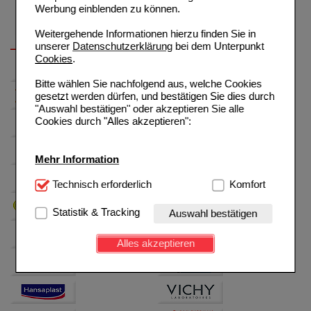
Werbung einblenden zu können.
Weitergehende Informationen hierzu finden Sie in
unserer
Datenschutzerklärung
bei dem Unterpunkt
Cookies
.
Bitte wählen Sie nachfolgend aus, welche Cookies
gesetzt werden dürfen, und bestätigen Sie dies durch
"Auswahl bestätigen" oder akzeptieren Sie alle
Cookies durch "Alles akzeptieren":
Mehr Information
Technisch Notwendig:
Technisch erforderlich
Hierbei handelt es sich um
Komfort
Cookies, die für die Grundfunktionen unserer
Website notwendig sind (z.B. Navigation, Warenkorb,
Statistik & Tracking
Auswahl bestätigen
Kundenkonto), weshalb auf diese nicht verzichtet
werden kann.
Alles akzeptieren
Komfort:
Diese Cookies werden genutzt um das
Einkaufserlebnis noch ansprechender zu gestalten,
beispielsweise für die Wiedererkennung des
Besuchers oder unsere Seite an bevorzugte
Verhaltensweisen (z.B. Spracheinstellung)