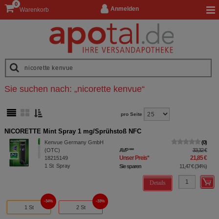
0
Anmelden
Warenkorb
Sie suchen nach:
„
nicorette kenvue
“
pro Seite
NICORETTE Mint Spray 1 mg/Sprühstoß NFC
Kenvue Germany GmbH
0
(OTC)
AVP
***
33,32 €
Unser Preis
*
21,85 €
18215149
1
St
Spray
Sie sparen
11,47 €
(
34%
)
Details
34%
33%
1 St
2 St