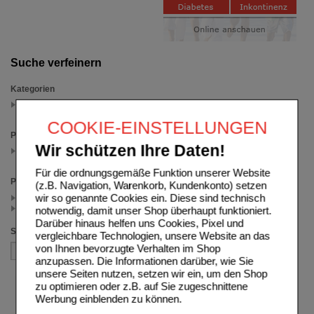
Suche verfeinern
Kategorien
JnJ Reiseapotheke
(auswahl entfernen)
COOKIE-EINSTELLUNGEN
Packungsgröße
Wir schützen Ihre Daten!
1 St
(auswahl entfernen)
Für die ordnungsgemäße Funktion unserer Website
Preis
(z.B. Navigation, Warenkorb, Kundenkonto) setzen
wir so genannte Cookies ein. Diese sind technisch
< 22.00 (1)
>= 22.00 (1)
notwendig, damit unser Shop überhaupt funktioniert.
Darüber hinaus helfen uns Cookies, Pixel und
Sortieren nach
vergleichbare Technologien, unsere Website an das
von Ihnen bevorzugte Verhalten im Shop
anzupassen. Die Informationen darüber, wie Sie
unsere Seiten nutzen, setzen wir ein, um den Shop
zu optimieren oder z.B. auf Sie zugeschnittene
Werbung einblenden zu können.