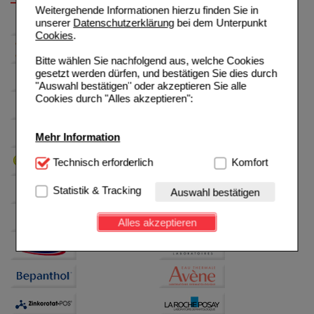
Weitergehende Informationen hierzu finden Sie in
unserer
Datenschutzerklärung
bei dem Unterpunkt
Cookies
.
Bitte wählen Sie nachfolgend aus, welche Cookies
gesetzt werden dürfen, und bestätigen Sie dies durch
"Auswahl bestätigen" oder akzeptieren Sie alle
Cookies durch "Alles akzeptieren":
Mehr Information
Technisch Notwendig:
Technisch erforderlich
Hierbei handelt es sich um
Komfort
Cookies, die für die Grundfunktionen unserer
Website notwendig sind (z.B. Navigation, Warenkorb,
Statistik & Tracking
Auswahl bestätigen
Kundenkonto), weshalb auf diese nicht verzichtet
werden kann.
Alles akzeptieren
Komfort:
Diese Cookies werden genutzt um das
Einkaufserlebnis noch ansprechender zu gestalten,
beispielsweise für die Wiedererkennung des
Besuchers oder unsere Seite an bevorzugte
Verhaltensweisen (z.B. Spracheinstellung)
anzupassen. Komfort-Cookies ermöglichen es uns
auch auf Ihre Bedürfnisse zugeschrittene Inhalte