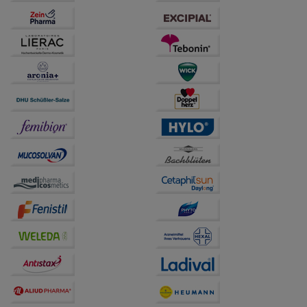
anzuzeigen und unser Partnerprogramm zu
betreiben.
Statistik & Tracking:
Hierüber lassen sich
Informationen über die Art und Weise der Nutzung
unserer Website sammeln, mit deren Hilfe wir unsere
Website weiter für Sie optimieren können, den Inhalt
auf unserer Website aber auch die Werbung auf
Drittseiten möglichst relevant für Sie zu gestalten.
Bitte beachten Sie, dass Daten hierfür teilweise an
Dritte wie z.B. Google oder soziale Medien
übertragen werden.