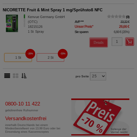
NICORETTE Fruit & Mint Spray 1 mg/Sprühstoß NFC
Kenvue Germany GmbH
0
(OTC)
AVP
***
33,32 €
Unser Preis
*
26,66 €
18215126
1
St
Spray
Sie sparen
6,66 €
(
20%
)
Details
20%
33%
1 St
2 St
pro Seite
0800-10 11 422
gebührenfreie Rufnummer
Versandkostenfrei
innerhalb Deutschlands bei einem
Mindestbestellwert von 13,99 Euro oder bei
Einsendung eines Kassenrezeptes