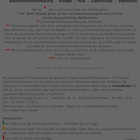
Barrierefreiheitserklärung
Kontakt
AGB
Datenschutz
Impressum
Alle mit
gekennzeichneten Felder sind Pflichtangaben.
*
inkl. MwSt. Rabatte gelten auf den Apothekenverkaufspreis und nicht für
verschreibungspflichtige Medikamente.
**
Unverbindliche Preisempfehlung des Herstellers.
***
Verkaufspreis gemäß Lauer-Taxe; verbindlicher Abrechnungspreis nach der Großen Deutschen
Spezialitätentaxe (sog. Lauer-Taxe) bei Abgabe von nicht verschreibungspflichtigen Medikamenten zu
Lasten der gesetzlichen Krankenversicherungen (z.B. bei Verschreibung des Medikaments an Kinder
unter 12 Jahren), die sich gemäß §129 Abs. 5a SGB V aus dem Abgabepreis des pharmazeutischen
Unternehmens und der Arzneimittelpreisverordnung in der Fassung zum 31.12.2003 ergibt. Es handelt
sich
nicht
um die unverbindliche Preisempfehlung des Herstellers.
****
BK: Beschaffungskosten. Diese Summe fällt zusätzlich an, da der Artikel direkt vom Hersteller
bezogen werden muss.
*****
verw. bis: Verwendbar bis.
Hier können Sie Ihre Cookie-Zustimmung widerrufen
Die angegebenen Preise beinhalten die gesetzlich vorgeschriebene Mehrwertsteuer. Der Versand
innerhalb Deutschlands ist versandkostenfrei bei einem Mindestbestellwert von 13,99 Euro. Bei
Sendungen ins Ausland fallen durch erhöhte Versicherungsgebühren Mehrkosten an
Versandkosten
Bei
Artikeln, die wir ausschließlich über den Hersteller beziehen können, fallen unter Umständen
sogenannte Beschaffungskosten an (siehe BK).
Bad Apotheke Henning Fichter e.K. - Frankfurter Str. 27 - 49214 Bad Rothenfelde - Tel 0800 / 10 11
422 - Fax 05424 / 21 64 47
Preisänderungen und Irrtümer sind vorbehalten. Abgabe nur in haushaltsüblichen Mengen.
Alle Angaben ohne Gewähr.
Verfügbarkeit:
Der Artikel ist in der Regel sofort lieferbar, in Einzelfällen bis zu 6 Tage.
Der Artikel muss direkt vom Hersteller bezogen werden. Daher kann es zu längeren Lieferzeiten und
ggf. Zusatzkosten (siehe BK) kommen. In diesem Fall werden Sie informiert.
Der Artikel ist derzeit nicht lieferbar.