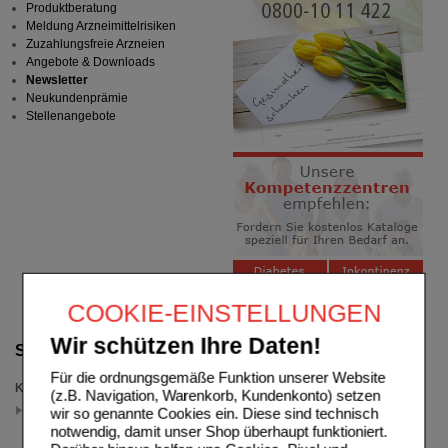
Produktberatung
Meldung Arzneimittelrisiken
Zuzahlungsfreie Arzneien
Angebote & Downloads
Newsletter
Neukundenprämie
Stellenangebote
COOKIE-EINSTELLUNGEN
Wir schützen Ihre Daten!
Suche verfeinern
Für die ordnungsgemäße Funktion unserer Website
Kategorien
(z.B. Navigation, Warenkorb, Kundenkonto) setzen
Nicorette Cashback
wir so genannte Cookies ein. Diese sind technisch
(auswahl entfernen)
notwendig, damit unser Shop überhaupt funktioniert.