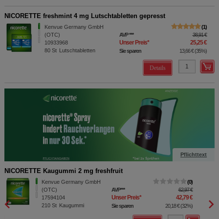
NICORETTE freshmint 4 mg Lutschtabletten gepresst
Kenvue Germany GmbH
1
(OTC)
AVP
***
38,91 €
Unser Preis
*
25,25 €
10933968
80
St
Lutschtabletten
Sie sparen
13,66 €
(
35%
)
Details
Pflichttext
NICORETTE Kaugummi 2 mg freshfruit
NICOR
Kenvue Germany GmbH
0
(OTC)
AVP
***
62,97 €
Unser Preis
*
42,79 €
17594104
210
St
Kaugummi
Sie sparen
20,18 €
(
32%
)