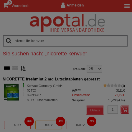
0
Anmelden
Warenkorb
Sie suchen nach:
„
nicorette kenvue
“
pro Seite
NICORETTE freshmint 2 mg Lutschtabletten gepresst
Kenvue Germany GmbH
1
(OTC)
AVP
***
38,91 €
Unser Preis
*
23,19 €
09633907
80
St
Lutschtabletten
Sie sparen
15,72 €
(
40%
)
Details
35%
40%
30%
40 St
80 St
160 St