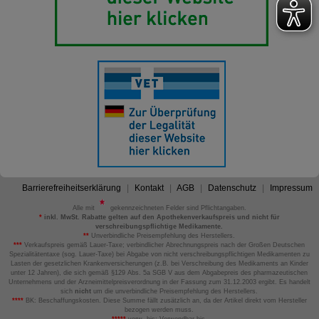
Barrierefreiheitserklärung
Kontakt
AGB
Datenschutz
Impressum
Alle mit
gekennzeichneten Felder sind Pflichtangaben.
*
inkl. MwSt. Rabatte gelten auf den Apothekenverkaufspreis und nicht für
verschreibungspflichtige Medikamente.
**
Unverbindliche Preisempfehlung des Herstellers.
***
Verkaufspreis gemäß Lauer-Taxe; verbindlicher Abrechnungspreis nach der Großen Deutschen
Spezialitätentaxe (sog. Lauer-Taxe) bei Abgabe von nicht verschreibungspflichtigen Medikamenten zu
Lasten der gesetzlichen Krankenversicherungen (z.B. bei Verschreibung des Medikaments an Kinder
unter 12 Jahren), die sich gemäß §129 Abs. 5a SGB V aus dem Abgabepreis des pharmazeutischen
Unternehmens und der Arzneimittelpreisverordnung in der Fassung zum 31.12.2003 ergibt. Es handelt
sich
nicht
um die unverbindliche Preisempfehlung des Herstellers.
****
BK: Beschaffungskosten. Diese Summe fällt zusätzlich an, da der Artikel direkt vom Hersteller
bezogen werden muss.