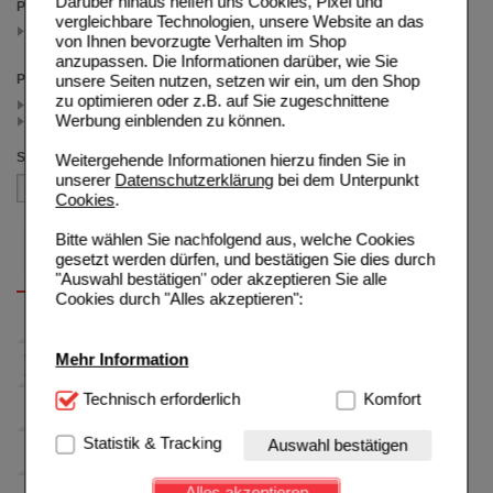
Darüber hinaus helfen uns Cookies, Pixel und
Packungsgröße
vergleichbare Technologien, unsere Website an das
80 St
von Ihnen bevorzugte Verhalten im Shop
(auswahl entfernen)
anzupassen. Die Informationen darüber, wie Sie
unsere Seiten nutzen, setzen wir ein, um den Shop
Preis
zu optimieren oder z.B. auf Sie zugeschnittene
< 24.00 (1)
Werbung einblenden zu können.
>= 24.00 (1)
Sortieren nach
Weitergehende Informationen hierzu finden Sie in
unserer
Datenschutzerklärung
bei dem Unterpunkt
Cookies
.
Bitte wählen Sie nachfolgend aus, welche Cookies
gesetzt werden dürfen, und bestätigen Sie dies durch
"Auswahl bestätigen" oder akzeptieren Sie alle
Cookies durch "Alles akzeptieren":
Mehr Information
Technisch Notwendig:
Technisch erforderlich
Hierbei handelt es sich um
Komfort
Cookies, die für die Grundfunktionen unserer
Website notwendig sind (z.B. Navigation, Warenkorb,
Statistik & Tracking
Auswahl bestätigen
Kundenkonto), weshalb auf diese nicht verzichtet
werden kann.
Alles akzeptieren