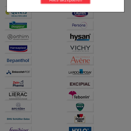
Komfort:
Diese Cookies werden genutzt um das
Einkaufserlebnis noch ansprechender zu gestalten,
beispielsweise für die Wiedererkennung des
Besuchers oder unsere Seite an bevorzugte
Verhaltensweisen (z.B. Spracheinstellung)
anzupassen. Komfort-Cookies ermöglichen es uns
auch auf Ihre Bedürfnisse zugeschrittene Inhalte
anzuzeigen und unser Partnerprogramm zu
betreiben.
Statistik & Tracking:
Hierüber lassen sich
Informationen über die Art und Weise der Nutzung
unserer Website sammeln, mit deren Hilfe wir unsere
Website weiter für Sie optimieren können, den Inhalt
auf unserer Website aber auch die Werbung auf
Drittseiten möglichst relevant für Sie zu gestalten.
Bitte beachten Sie, dass Daten hierfür teilweise an
Dritte wie z.B. Google oder soziale Medien
übertragen werden.