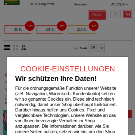
210
St
Kaugummi
Sie sparen
20,18 €
(
32%
)
Details
42%
35%
32%
30 St
105 St
210 St
pro Seite
COOKIE-EINSTELLUNGEN
0800-10 11 422
Wir schützen Ihre Daten!
gebührenfreie Rufnummer
Für die ordnungsgemäße Funktion unserer Website
Versandkostenfrei
(z.B. Navigation, Warenkorb, Kundenkonto) setzen
innerhalb Deutschlands bei einem
wir so genannte Cookies ein. Diese sind technisch
Mindestbestellwert von 13,99 Euro oder bei
Einsendung eines Kassenrezeptes
notwendig, damit unser Shop überhaupt funktioniert.
Darüber hinaus helfen uns Cookies, Pixel und
Bewertung
vergleichbare Technologien, unsere Website an das
von Ihnen bevorzugte Verhalten im Shop
anzupassen. Die Informationen darüber, wie Sie
unsere Seiten nutzen, setzen wir ein, um den Shop