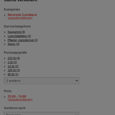
Kategorien
Nicorette Cashback
(auswahl entfernen)
Darreichungsform
Kaugummi (6)
Lutschtabletten (2)
Pflaster, transdermal (2)
Spray (3)
Packungsgröße
210 St (4)
2 St (2)
14 St (2)
105 St (2)
80 St (1)
Preis
25.00 - 74.99
(auswahl entfernen)
Sortieren nach