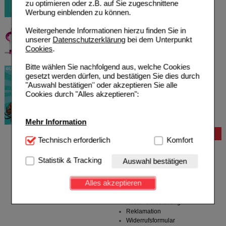
zu optimieren oder z.B. auf Sie zugeschnittene
Werbung einblenden zu können.
Weitergehende Informationen hierzu finden Sie in
unserer
Datenschutzerklärung
bei dem Unterpunkt
Cookies
.
Bitte wählen Sie nachfolgend aus, welche Cookies
gesetzt werden dürfen, und bestätigen Sie dies durch
"Auswahl bestätigen" oder akzeptieren Sie alle
Cookies durch "Alles akzeptieren":
Mehr Information
Bestellung
Technisch Notwendig:
Technisch erforderlich
Hierbei handelt es sich um
Komfort
Hilfe zur Anmeldung
Cookies, die für die Grundfunktionen unserer
Hilfe zum Bestellvorgang
Website notwendig sind (z.B. Navigation, Warenkorb,
Statistik & Tracking
Auswahl bestätigen
Zahlungsmöglichkeiten
Kundenkonto), weshalb auf diese nicht verzichtet
Rezepte einlösen
werden kann.
Alles akzeptieren
Freiumschläge anfordern
Freiumschläge downloaden
Komfort:
Diese Cookies werden genutzt um das
Auslandsbestellung
Einkaufserlebnis noch ansprechender zu gestalten,
Reklamation
beispielsweise für die Wiedererkennung des
Widerrufsformular
Besuchers oder unsere Seite an bevorzugte