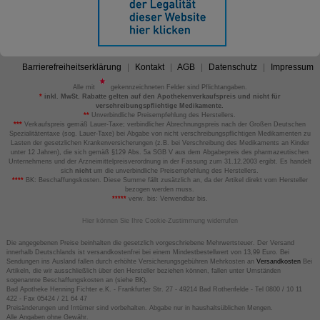
Barrierefreiheitserklärung
Kontakt
AGB
Datenschutz
Impressum
Alle mit
gekennzeichneten Felder sind Pflichtangaben.
*
inkl. MwSt. Rabatte gelten auf den Apothekenverkaufspreis und nicht für
verschreibungspflichtige Medikamente.
**
Unverbindliche Preisempfehlung des Herstellers.
***
Verkaufspreis gemäß Lauer-Taxe; verbindlicher Abrechnungspreis nach der Großen Deutschen
Spezialitätentaxe (sog. Lauer-Taxe) bei Abgabe von nicht verschreibungspflichtigen Medikamenten zu
Lasten der gesetzlichen Krankenversicherungen (z.B. bei Verschreibung des Medikaments an Kinder
unter 12 Jahren), die sich gemäß §129 Abs. 5a SGB V aus dem Abgabepreis des pharmazeutischen
Unternehmens und der Arzneimittelpreisverordnung in der Fassung zum 31.12.2003 ergibt. Es handelt
sich
nicht
um die unverbindliche Preisempfehlung des Herstellers.
****
BK: Beschaffungskosten. Diese Summe fällt zusätzlich an, da der Artikel direkt vom Hersteller
bezogen werden muss.
*****
verw. bis: Verwendbar bis.
Hier können Sie Ihre Cookie-Zustimmung widerrufen
Die angegebenen Preise beinhalten die gesetzlich vorgeschriebene Mehrwertsteuer. Der Versand
innerhalb Deutschlands ist versandkostenfrei bei einem Mindestbestellwert von 13,99 Euro. Bei
Sendungen ins Ausland fallen durch erhöhte Versicherungsgebühren Mehrkosten an
Versandkosten
Bei
Artikeln, die wir ausschließlich über den Hersteller beziehen können, fallen unter Umständen
sogenannte Beschaffungskosten an (siehe BK).
Bad Apotheke Henning Fichter e.K. - Frankfurter Str. 27 - 49214 Bad Rothenfelde - Tel 0800 / 10 11
422 - Fax 05424 / 21 64 47
Preisänderungen und Irrtümer sind vorbehalten. Abgabe nur in haushaltsüblichen Mengen.
Alle Angaben ohne Gewähr.