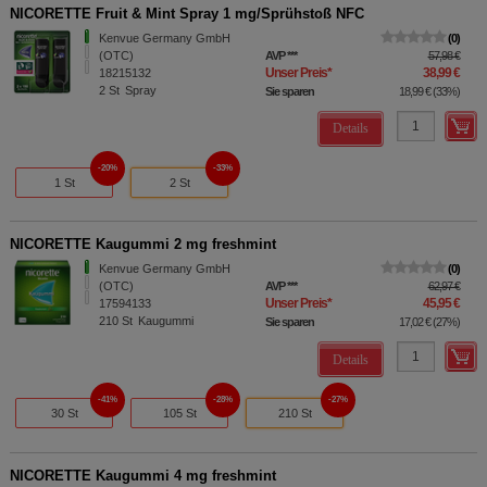
NICORETTE Fruit & Mint Spray 1 mg/Sprühstoß NFC
Kenvue Germany GmbH
0
(OTC)
AVP
***
57,98 €
Unser Preis
*
38,99 €
18215132
2
St
Spray
Sie sparen
18,99 €
(
33%
)
Details
20%
33%
1 St
2 St
NICORETTE Kaugummi 2 mg freshmint
Kenvue Germany GmbH
0
(OTC)
AVP
***
62,97 €
Unser Preis
*
45,95 €
17594133
210
St
Kaugummi
Sie sparen
17,02 €
(
27%
)
Details
41%
28%
27%
30 St
105 St
210 St
NICORETTE Kaugummi 4 mg freshmint