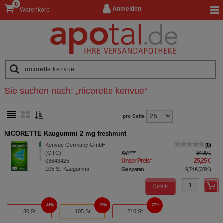
0
Anmelden
Warenkorb
Sie suchen nach:
„
nicorette kenvue
“
pro Seite
NICORETTE Kaugummi 2 mg freshmint
Kenvue Germany GmbH
0
(OTC)
AVP
***
34,99 €
Unser Preis
*
25,25 €
03643425
105
St
Kaugummi
Sie sparen
9,74 €
(
28%
)
Details
41%
28%
27%
30 St
105 St
210 St