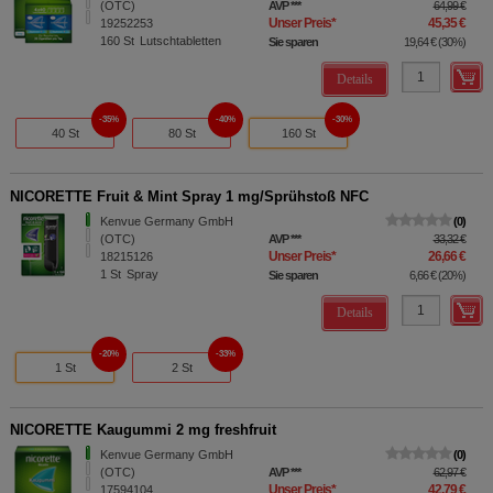
(OTC)
AVP
***
64,99 €
Unser Preis
*
45,35 €
19252253
160
St
Lutschtabletten
Sie sparen
19,64 €
(
30%
)
Details
35%
40%
30%
40 St
80 St
160 St
NICORETTE Fruit & Mint Spray 1 mg/Sprühstoß NFC
Kenvue Germany GmbH
0
(OTC)
AVP
***
33,32 €
Unser Preis
*
26,66 €
18215126
1
St
Spray
Sie sparen
6,66 €
(
20%
)
Details
20%
33%
1 St
2 St
NICORETTE Kaugummi 2 mg freshfruit
Kenvue Germany GmbH
0
(OTC)
AVP
***
62,97 €
Unser Preis
*
42,79 €
17594104