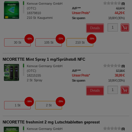
Kenvue Germany GmbH
0
(OTC)
AVP
***
62,97 €
Unser Preis
*
44,29 €
18379810
210
St
Kaugummi
Sie sparen
18,68 €
(
30%
)
Details
42%
31%
30%
30 St
105 St
210 St
NICORETTE Mint Spray 1 mg/Sprühstoß NFC
Kenvue Germany GmbH
0
(OTC)
AVP
***
57,98 €
Unser Preis
*
38,99 €
18215155
2
St
Spray
Sie sparen
18,99 €
(
33%
)
Details
34%
33%
1 St
2 St
NICORETTE freshmint 2 mg Lutschtabletten gepresst
Kenvue Germany GmbH
0