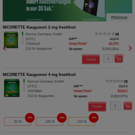
Pflichttext
NICORETTE Kaugummi 2 mg freshfruit
NICOR
Kenvue Germany GmbH
0
(OTC)
AVP
***
62,97 €
Unser Preis
*
42,79 €
17594104
210
St
Kaugummi
Sie sparen
20,18 €
(
32%
)
Details
NICORETTE Kaugummi 4 mg freshfruit
Kenvue Germany GmbH
0
(OTC)
AVP
***
62,97 €
Unser Preis
*
39,62 €
18379804
210
St
Kaugummi
Sie sparen
23,35 €
(
37%
)
Details
41%
34%
37%
30 St
105 St
210 St