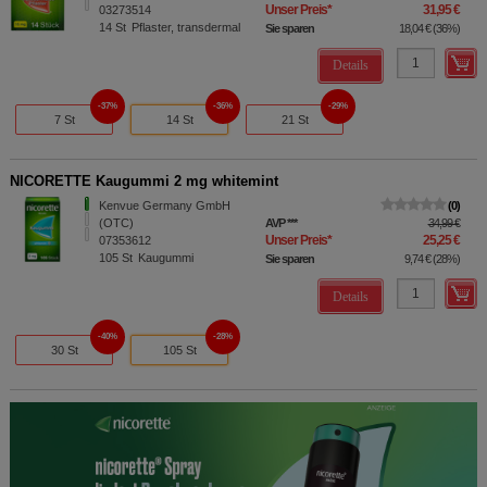
Unser Preis
*
31,95 €
03273514
14
St
Pflaster, transdermal
Sie sparen
18,04 €
(
36%
)
Details
37%
36%
29%
7 St
14 St
21 St
NICORETTE Kaugummi 2 mg whitemint
Kenvue Germany GmbH
0
(OTC)
AVP
***
34,99 €
Unser Preis
*
25,25 €
07353612
105
St
Kaugummi
Sie sparen
9,74 €
(
28%
)
Details
40%
28%
30 St
105 St