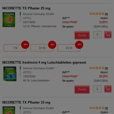
NICORETTE TX Pflaster 25 mg
Kenvue Germany GmbH
1
(OTC)
AVP
***
49,99 €
Unser Preis
*
31,95 €
03273690
14
St
Pflaster, transdermal
Sie sparen
18,04 €
(
36%
)
Details
39%
36%
28%
7 St
14 St
21 St
NICORETTE freshmint 4 mg Lutschtabletten gepresst
Kenvue Germany GmbH
1
(OTC)
AVP
***
38,91 €
Unser Preis
*
25,25 €
10933968
80
St
Lutschtabletten
Sie sparen
13,66 €
(
35%
)
Details
NICORETTE TX Pflaster 15 mg
Kenvue Germany GmbH
1
(OTC)
AVP
***
49,99 €