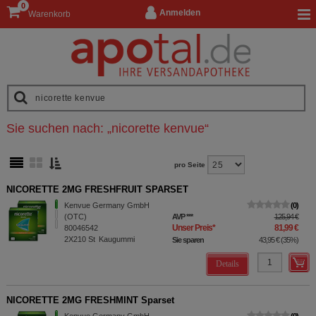
0
Anmelden
Warenkorb
Sie suchen nach:
„
nicorette kenvue
“
pro Seite
NICORETTE 2MG FRESHFRUIT SPARSET
Kenvue Germany GmbH
0
(OTC)
AVP
***
125,94 €
Unser Preis
*
81,99 €
80046542
2X210
St
Kaugummi
Sie sparen
43,95 €
(
35%
)
Details
NICORETTE 2MG FRESHMINT Sparset