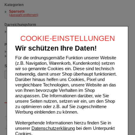
Kategorien
Sparsets
(auswahl entfernen)
Darreichungsform
Kaugummi
(auswahl entfernen)
COOKIE-EINSTELLUNGEN
Preis
Wir schützen Ihre Daten!
< 82.50 (1)
>= 82.50 (1)
Für die ordnungsgemäße Funktion unserer Website
(z.B. Navigation, Warenkorb, Kundenkonto) setzen
Sortieren nach
wir so genannte Cookies ein. Diese sind technisch
notwendig, damit unser Shop überhaupt funktioniert.
Darüber hinaus helfen uns Cookies, Pixel und
vergleichbare Technologien, unsere Website an das
von Ihnen bevorzugte Verhalten im Shop
anzupassen. Die Informationen darüber, wie Sie
unsere Seiten nutzen, setzen wir ein, um den Shop
zu optimieren oder z.B. auf Sie zugeschnittene
Werbung einblenden zu können.
Weitergehende Informationen hierzu finden Sie in
unserer
Datenschutzerklärung
bei dem Unterpunkt
Cookies
.