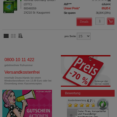
Kenvue Germany GmbH
0
(OTC)
AVP
***
125,94 €
Unser Preis
*
89,85 €
80046559
2X210
St
Kaugummi
Sie sparen
36,09 €
(
29%
)
Details
pro Seite
0800-10 11 422
gebührenfreie Rufnummer
Versandkostenfrei
innerhalb Deutschlands bei einem
Mindestbestellwert von 13,99 Euro oder bei
Einsendung eines Kassenrezeptes
Bewertung