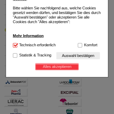
Bitte wählen Sie nachfolgend aus, welche Cookies
gesetzt werden dürfen, und bestätigen Sie dies durch
"Auswahl bestätigen" oder akzeptieren Sie alle
Cookies durch "Alles akzeptieren":
Mehr Information
Technisch Notwendig:
Technisch erforderlich
Hierbei handelt es sich um
Komfort
Cookies, die für die Grundfunktionen unserer
Website notwendig sind (z.B. Navigation, Warenkorb,
Statistik & Tracking
Auswahl bestätigen
Kundenkonto), weshalb auf diese nicht verzichtet
werden kann.
Alles akzeptieren
Komfort:
Diese Cookies werden genutzt um das
Einkaufserlebnis noch ansprechender zu gestalten,
beispielsweise für die Wiedererkennung des
Besuchers oder unsere Seite an bevorzugte
Verhaltensweisen (z.B. Spracheinstellung)
anzupassen. Komfort-Cookies ermöglichen es uns
auch auf Ihre Bedürfnisse zugeschrittene Inhalte
anzuzeigen und unser Partnerprogramm zu
betreiben.