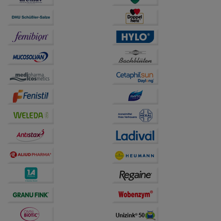
Statistik & Tracking:
Hierüber lassen sich
Informationen über die Art und Weise der Nutzung
unserer Website sammeln, mit deren Hilfe wir unsere
Website weiter für Sie optimieren können, den Inhalt
auf unserer Website aber auch die Werbung auf
Drittseiten möglichst relevant für Sie zu gestalten.
Bitte beachten Sie, dass Daten hierfür teilweise an
Dritte wie z.B. Google oder soziale Medien
übertragen werden.