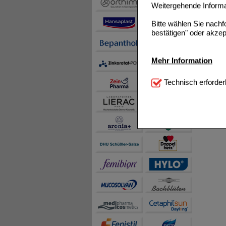
Weitergehende Informat
Bitte wählen Sie nach
bestätigen" oder akzep
Mehr Information
Technisch Notwendi
Technisch erforder
notwendig sind (z.B. N
Komfort:
Diese Cookie
beispielsweise für di
Spracheinstellung) an
Inhalte anzuzeigen un
Statistik & Tracking:
H
sammeln, mit deren Hil
auch die Werbung auf Dr
teilweise an Dritte wi