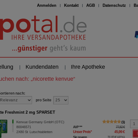
Anmelden
Kontakt
AGB
Datenschutz
Ba
ellung
Kundendaten
Ihre Apotheke
suchen nach:
„
nicorette kenvue
“
Sortieren nach:
pro Seite
tte Freshmint 2 mg SPARSET
Kenvue Germany GmbH (OTC)
1
80046571
AVP
***
77,82 €
Unser Preis
*
45,99 €
2X80
St
Lutschtabletten
Sie sparen
31,83 €
(
41%
)