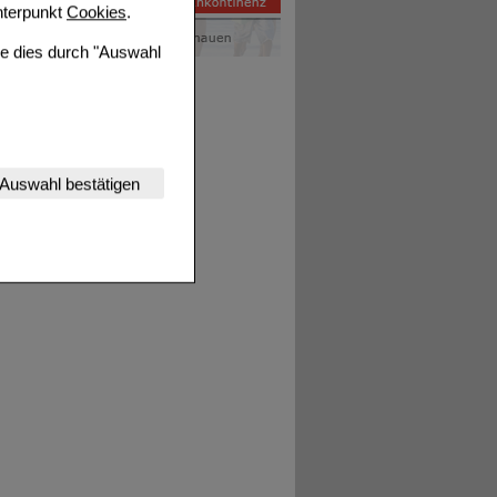
terpunkt
Cookies
.
ie dies durch "Auswahl
nserer Website
Auswahl bestätigen
tet werden kann.
estalten,
rhaltensweisen (z.B.
nisse zugeschrittene
ng unserer Website
uf unserer Website aber
, dass Daten hierfür