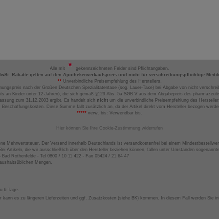
Alle mit
gekennzeichneten Felder sind Pflichtangaben.
MwSt. Rabatte gelten auf den Apothekenverkaufspreis und nicht für verschreibungspflichtige Medi
**
Unverbindliche Preisempfehlung des Herstellers.
nungspreis nach der Großen Deutschen Spezialitätentaxe (sog. Lauer-Taxe) bei Abgabe von nicht verschrei
ts an Kinder unter 12 Jahren), die sich gemäß §129 Abs. 5a SGB V aus dem Abgabepreis des pharmazeutis
assung zum 31.12.2003 ergibt. Es handelt sich
nicht
um die unverbindliche Preisempfehlung des Hersteller
 Beschaffungskosten. Diese Summe fällt zusätzlich an, da der Artikel direkt vom Hersteller bezogen werd
*****
verw. bis: Verwendbar bis.
Hier können Sie Ihre Cookie-Zustimmung widerrufen
ene Mehrwertsteuer. Der Versand innerhalb Deutschlands ist versandkostenfrei bei einem Mindestbestellwer
ei Artikeln, die wir ausschließlich über den Hersteller beziehen können, fallen unter Umständen sogenann
4 Bad Rothenfelde - Tel 0800 / 10 11 422 - Fax 05424 / 21 64 47
haushaltsüblichen Mengen.
zu 6 Tage.
 kann es zu längeren Lieferzeiten und ggf. Zusatzkosten (siehe BK) kommen. In diesem Fall werden Sie inf