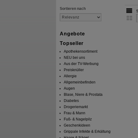
Sortieren nach
Angebote
Topseller
Apothekensortiment
NEU bei uns
Aus der TV-Werbung
Preisknüller
Allergie
Allgemeinbefinden
Augen
Blase, Niere & Prostata
Diabetes
Drogeriemarkt
Frau & Mann
Fuß- & Nagelpilz
Geschenkideen
Grippale Infekte & Erkältung
Haare & Nägel