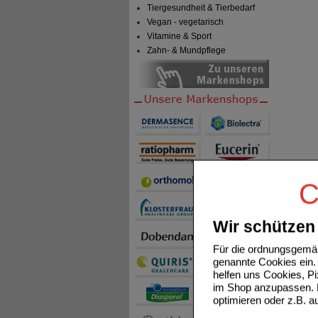
Tiergesundheit & Tierbedarf
Vegan - vegetarisch
Vitamine & Sport
Zahn- & Mundpflege
C
Wir schützen 
Für die ordnungsgemäß
genannte Cookies ein. 
helfen uns Cookies, P
im Shop anzupassen. D
optimieren oder z.B. 