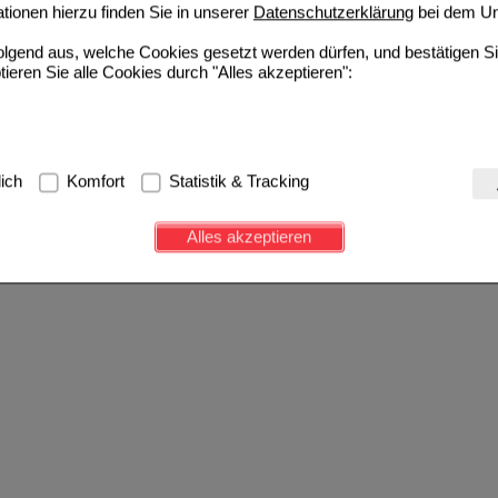
ionen hierzu finden Sie in unserer
Datenschutzerklärung
bei dem Un
folgend aus, welche Cookies gesetzt werden dürfen, und bestätigen S
tieren Sie alle Cookies durch "Alles akzeptieren":
g:
Hierbei handelt es sich um Cookies, die für die Grundfunktionen u
lich
Komfort
Statistik & Tracking
avigation, Warenkorb, Kundenkonto), weshalb auf diese nicht verzich
s werden genutzt um das Einkaufserlebnis noch ansprechender zu g
Alles akzeptieren
e Wiedererkennung des Besuchers oder unsere Seite an bevorzugte Ve
zupassen. Komfort-Cookies ermöglichen es uns auch auf Ihre Bedürf
d unser Partnerprogramm zu betreiben.
ierüber lassen sich Informationen über die Art und Weise der Nutzu
fe wir unsere Website weiter für Sie optimieren können, den Inhalt a
ittseiten möglichst relevant für Sie zu gestalten. Bitte beachten Sie
e z.B. Google oder soziale Medien übertragen werden.