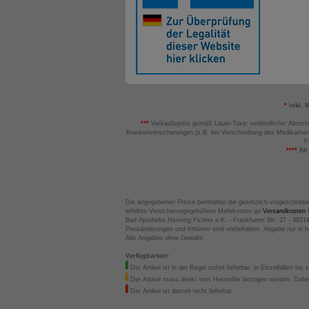
*
inkl. 
***
Verkaufspreis gemäß Lauer-Taxe; verbindlicher Abrech
Krankenversicherungen (z.B. bei Verschreibung des Medikamen
F
****
BK:
Die angegebenen Preise beinhalten die gesetzlich vorgeschrieb
erhöhte Versicherungsgebühren Mehrkosten an
Versandkosten
B
Bad Apotheke Henning Fichter e.K. - Frankfurter Str. 27 - 4921
Preisänderungen und Irrtümer sind vorbehalten. Abgabe nur in 
Alle Angaben ohne Gewähr.
Verfügbarkeit:
Der Artikel ist in der Regel sofort lieferbar, in Einzelfällen bis 
Der Artikel muss direkt vom Hersteller bezogen werden. Daher
Der Artikel ist derzeit nicht lieferbar.