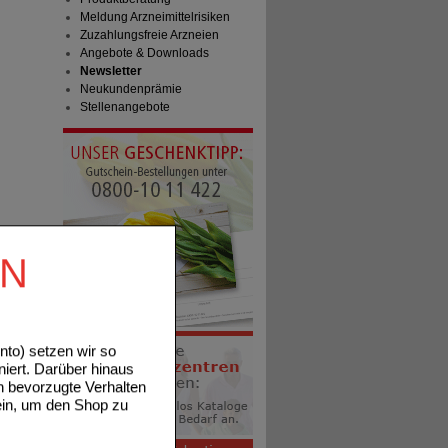
Meldung Arzneimittelrisiken
Zuzahlungsfreie Arzneien
Angebote & Downloads
Newsletter
Neukundenprämie
Stellenangebote
EN
to) setzen wir so
niert. Darüber hinaus
n bevorzugte Verhalten
ein, um den Shop zu