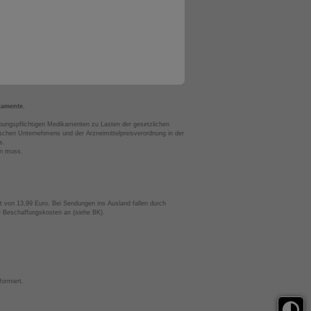
kamente.
bungspflichtigen Medikamenten zu Lasten der gesetzlichen
chen Unternehmens und der Arzneimittelpreisverordnung in der
s.
en muss.
t von 13,99 Euro. Bei Sendungen ins Ausland fallen durch
te Beschaffungskosten an (siehe BK).
ormiert.