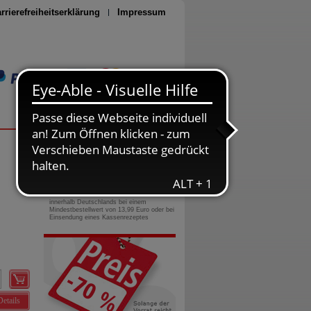
rrierefreiheitserklärung
Impressum
Seite drucken
0800-10 11 422
gebührenfreie Rufnummer
Versandkostenfrei
innerhalb Deutschlands bei einem
Mindestbestellwert von 13,99 Euro oder bei
Einsendung eines Kassenrezeptes
Details