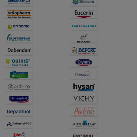
anzuzeigen und unser Partnerprogramm zu
betreiben.
Statistik & Tracking:
Hierüber lassen sich
Informationen über die Art und Weise der Nutzung
unserer Website sammeln, mit deren Hilfe wir unsere
Website weiter für Sie optimieren können, den Inhalt
auf unserer Website aber auch die Werbung auf
Drittseiten möglichst relevant für Sie zu gestalten.
Bitte beachten Sie, dass Daten hierfür teilweise an
Dritte wie z.B. Google oder soziale Medien
übertragen werden.