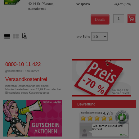
4X14
St
Pflaster,
Sie sparen
74,47 €
(
37%
)
transdermal
Details
pro Seite
0800-10 11 422
gebührenfreie Rufnummer
Versandkostenfrei
innerhalb Deutschlands bei einem
Mindestbestellwert von 13,99 Euro oder bei
Einsendung eines Kassenrezeptes
Bewertung