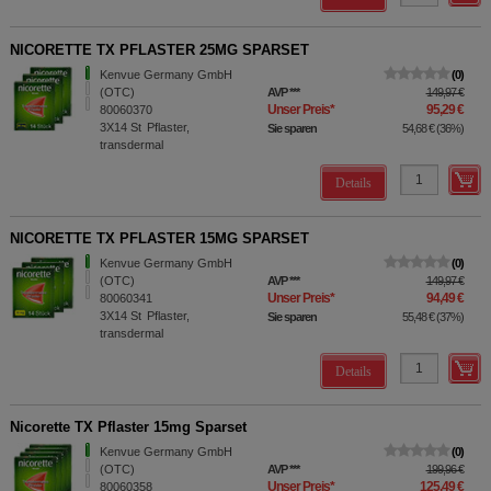
NICORETTE TX PFLASTER 25MG SPARSET
Kenvue Germany GmbH
0
(OTC)
AVP
***
149,97 €
Unser Preis
*
95,29 €
80060370
3X14
St
Pflaster,
Sie sparen
54,68 €
(
36%
)
transdermal
Details
NICORETTE TX PFLASTER 15MG SPARSET
Kenvue Germany GmbH
0
(OTC)
AVP
***
149,97 €
Unser Preis
*
94,49 €
80060341
3X14
St
Pflaster,
Sie sparen
55,48 €
(
37%
)
transdermal
Details
Nicorette TX Pflaster 15mg Sparset
Kenvue Germany GmbH
0
(OTC)
AVP
***
199,96 €
Unser Preis
*
125,49 €
80060358