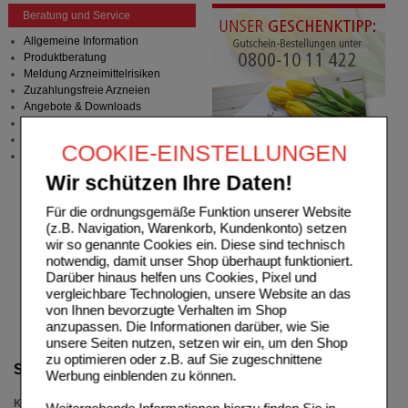
Beratung und Service
Allgemeine Information
Produktberatung
Meldung Arzneimittelrisiken
Zuzahlungsfreie Arzneien
Angebote & Downloads
Newsletter
Neukundenprämie
COOKIE-EINSTELLUNGEN
Stellenangebote
Wir schützen Ihre Daten!
Für die ordnungsgemäße Funktion unserer Website
(z.B. Navigation, Warenkorb, Kundenkonto) setzen
wir so genannte Cookies ein. Diese sind technisch
notwendig, damit unser Shop überhaupt funktioniert.
Darüber hinaus helfen uns Cookies, Pixel und
vergleichbare Technologien, unsere Website an das
von Ihnen bevorzugte Verhalten im Shop
anzupassen. Die Informationen darüber, wie Sie
unsere Seiten nutzen, setzen wir ein, um den Shop
zu optimieren oder z.B. auf Sie zugeschnittene
Suche verfeinern
Werbung einblenden zu können.
Kategorien