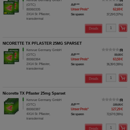
Kenvue Germany GmbH
0
(OTC)
AVP
***
99,98 €
Unser Preis
*
62,69 €
80060335
2X14
St
Pflaster,
Sie sparen
37,29 €
(
37%
)
transdermal
Details
NICORETTE TX PFLASTER 25MG SPARSET
Kenvue Germany GmbH
0
(OTC)
AVP
***
99,98 €
Unser Preis
*
63,59 €
80060364
2X14
St
Pflaster,
Sie sparen
36,39 €
(
36%
)
transdermal
Details
Nicorette TX Pflaster 25mg Sparset
Kenvue Germany GmbH
0
(OTC)
AVP
***
199,96 €
Unser Preis
*
127,29 €
80060387
4X14
St
Pflaster,
Sie sparen
72,67 €
(
36%
)
transdermal
Details