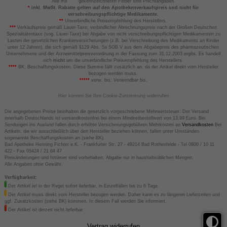
Alle mit
gekennzeichneten Felder sind Pflichtangaben.
*
inkl. MwSt. Rabatte gelten auf den Apothekenverkaufspreis und nicht für
verschreibungspflichtige Medikamente.
**
Unverbindliche Preisempfehlung des Herstellers.
***
Verkaufspreis gemäß Lauer-Taxe; verbindlicher Abrechnungspreis nach der Großen Deutschen
Spezialitätentaxe (sog. Lauer-Taxe) bei Abgabe von nicht verschreibungspflichtigen Medikamenten zu
Lasten der gesetzlichen Krankenversicherungen (z.B. bei Verschreibung des Medikaments an Kinder
unter 12 Jahren), die sich gemäß §129 Abs. 5a SGB V aus dem Abgabepreis des pharmazeutischen
Unternehmens und der Arzneimittelpreisverordnung in der Fassung zum 31.12.2003 ergibt. Es handelt
sich
nicht
um die unverbindliche Preisempfehlung des Herstellers.
****
BK: Beschaffungskosten. Diese Summe fällt zusätzlich an, da der Artikel direkt vom Hersteller
bezogen werden muss.
*****
verw. bis: Verwendbar bis.
Hier können Sie Ihre Cookie-Zustimmung widerrufen
Die angegebenen Preise beinhalten die gesetzlich vorgeschriebene Mehrwertsteuer. Der Versand
innerhalb Deutschlands ist versandkostenfrei bei einem Mindestbestellwert von 13,99 Euro. Bei
Sendungen ins Ausland fallen durch erhöhte Versicherungsgebühren Mehrkosten an
Versandkosten
Bei
Artikeln, die wir ausschließlich über den Hersteller beziehen können, fallen unter Umständen
sogenannte Beschaffungskosten an (siehe BK).
Bad Apotheke Henning Fichter e.K. - Frankfurter Str. 27 - 49214 Bad Rothenfelde - Tel 0800 / 10 11
422 - Fax 05424 / 21 64 47
Preisänderungen und Irrtümer sind vorbehalten. Abgabe nur in haushaltsüblichen Mengen.
Alle Angaben ohne Gewähr.
Verfügbarkeit:
Der Artikel ist in der Regel sofort lieferbar, in Einzelfällen bis zu 6 Tage.
Der Artikel muss direkt vom Hersteller bezogen werden. Daher kann es zu längeren Lieferzeiten und
ggf. Zusatzkosten (siehe BK) kommen. In diesem Fall werden Sie informiert.
Der Artikel ist derzeit nicht lieferbar.
Vertrag widerrufen