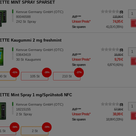
ETTE MINT SPRAY SPARSET
Kenvue Germany GmbH (OTC)
0
80046588
AVP
***
115,96 €
Unser Preis
*
74,95 €
2X2
St
Spray
Sie sparen
41,01 €
(
35%
)
ETTE Kaugummi 2 mg freshmint
Kenvue Germany GmbH (OTC)
0
03643419
AVP
***
16,66 €
Unser Preis
*
9,79 €
30
St
Kaugummi
Sie sparen
6,87 €
(
41%
)
41%
28%
27%
30 St
105 St
210 St
ETTE Mint Spray 1 mg/Sprühstoß NFC
Kenvue Germany GmbH (OTC)
0
18215155
AVP
***
57,98 €
Unser Preis
*
38,99 €
2
St
Spray
Sie sparen
18,99 €
(
33%
)
34%
33%
1 St
2 St