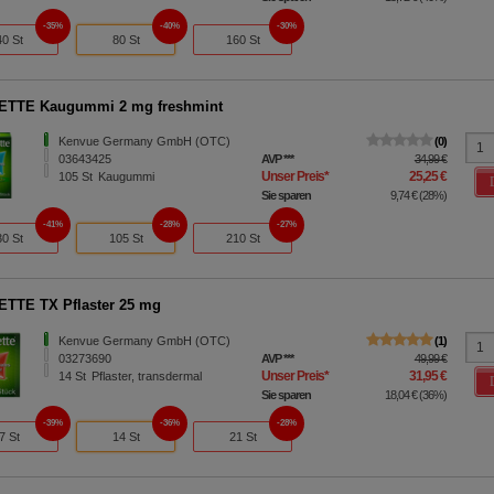
35%
40%
30%
40 St
80 St
160 St
ETTE Kaugummi 2 mg freshmint
Kenvue Germany GmbH (OTC)
0
03643425
AVP
***
34,99 €
Unser Preis
*
25,25 €
105
St
Kaugummi
Sie sparen
9,74 €
(
28%
)
41%
28%
27%
30 St
105 St
210 St
TTE TX Pflaster 25 mg
Kenvue Germany GmbH (OTC)
1
03273690
AVP
***
49,99 €
Unser Preis
*
31,95 €
14
St
Pflaster, transdermal
Sie sparen
18,04 €
(
36%
)
39%
36%
28%
7 St
14 St
21 St