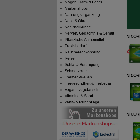
Magen, Darm & Leber
Markenshops
Nahrungsergänzung
Nase & Ohren
Naturheilkunde
Nerven, Gedächtnis & Gemüt
shmint 2 mg Lutschtabletten gepresst
NICORE
Pflanzliche Arzneimittel
Praxisbedarf
Kenvue Germany GmbH (OTC)
1
09633907
AVP
***
38,91 €
Raucherentwöhnung
Unser Preis
*
23,19 €
80
St
Lutschtabletten
Details
Reise
Sie sparen
15,72 €
(
40%
)
Schlaf & Beruhigung
Schmerzmittel
NICORE
Themen-Welten
Tiergesundheit & Tierbedarf
Vegan - vegetarisch
Vitamine & Sport
Zahn- & Mundpflege
NICOR