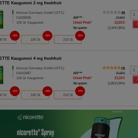
TTE Kaugummi 2 mg freshfruit
Kenvue Germany GmbH (OTC)
0
01639595
AVP
***
34,99 €
Unser Preis
*
22,65 €
105
St
Kaugummi
Sie sparen
12,34 €
(
35%
)
42%
35%
32%
30 St
105 St
210 St
TTE Kaugummi 4 mg freshfruit
Kenvue Germany GmbH (OTC)
1
01642887
AVP
***
34,99 €
Unser Preis
*
23,19 €
105
St
Kaugummi
Sie sparen
11,80 €
(
34%
)
41%
34%
37%
30 St
105 St
210 St