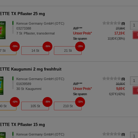
TTE TX Pflaster 25 mg
Kenvue Germany GmbH (OTC)
0
03273388
AVP
***
27,99 €
Unser Preis
*
17,19 €
7
St
Pflaster, transdermal
Sie sparen
10,80 €
(
39%
)
39%
36%
28%
7 St
14 St
21 St
TTE Kaugummi 2 mg freshfruit
Kenvue Germany GmbH (OTC)
0
01639589
AVP
***
16,66 €
Unser Preis
*
9,69 €
30
St
Kaugummi
Sie sparen
6,97 €
(
42%
)
42%
35%
32%
30 St
105 St
210 St
TTE TX Pflaster 15 mg
Kenvue Germany GmbH (OTC)
0