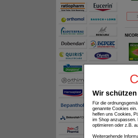
NICORE
C
NICOR
Wir schützen 
Für die ordnungsgemäß
genannte Cookies ein. 
helfen uns Cookies, P
im Shop anzupassen. D
optimieren oder z.B. 
Weitergehende Informat