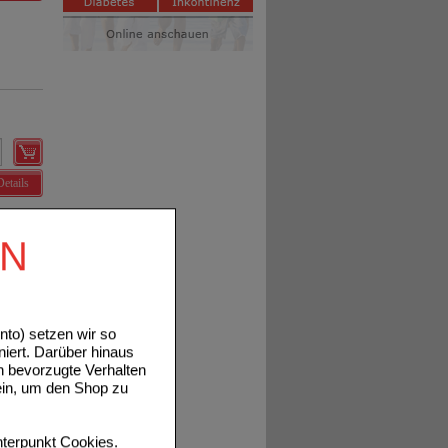
Details
EN
to) setzen wir so
niert. Darüber hinaus
Details
n bevorzugte Verhalten
ein, um den Shop zu
terpunkt
Cookies
.