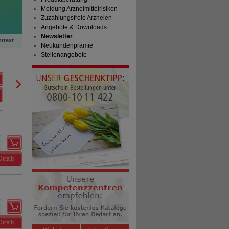
Meldung Arzneimittelrisiken
Zuzahlungsfreie Arzneien
Angebote & Downloads
Newsletter
httext
Neukundenprämie
Stellenangebote
NICORETTE Kaugummi 2 mg freshmint
Kenvue Germany GmbH (OTC)
0
17594133
AVP
***
62,97 €
Unser Preis
*
45,95 €
210
St
Kaugummi
Sie sparen
17,02 €
(
27%
)
Details
Details