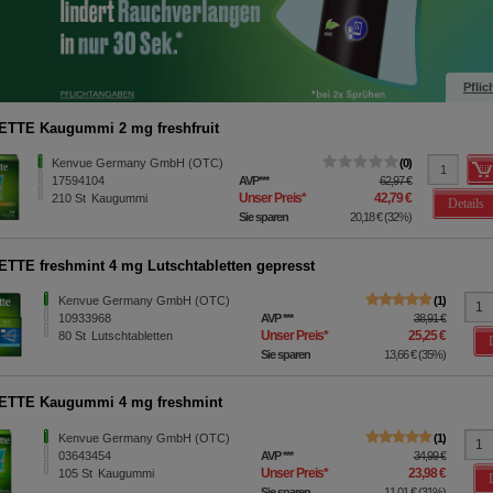
Pflic
TTE Kaugummi 2 mg freshfruit
Kenvue Germany GmbH (OTC)
0
17594104
AVP
***
62,97 €
Unser Preis
*
42,79 €
210
St
Kaugummi
Details
Sie sparen
20,18 €
(
32%
)
TTE freshmint 4 mg Lutschtabletten gepresst
Kenvue Germany GmbH (OTC)
1
10933968
AVP
***
38,91 €
Unser Preis
*
25,25 €
80
St
Lutschtabletten
Sie sparen
13,66 €
(
35%
)
ETTE Kaugummi 4 mg freshmint
Kenvue Germany GmbH (OTC)
1
03643454
AVP
***
34,99 €
Unser Preis
*
23,98 €
105
St
Kaugummi
Sie sparen
11,01 €
(
31%
)