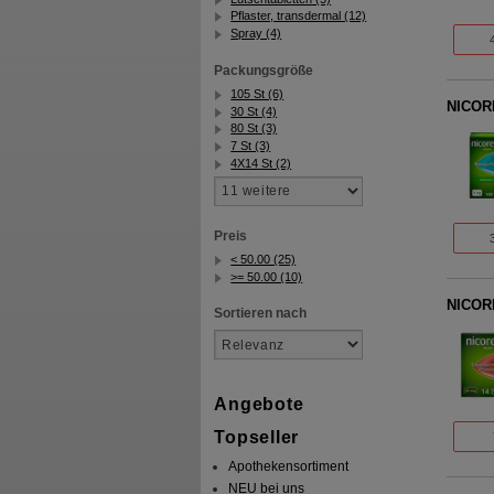
Pflaster, transdermal (12)
Spray (4)
Packungsgröße
105 St (6)
NICOR
30 St (4)
80 St (3)
7 St (3)
4X14 St (2)
Preis
< 50.00 (25)
>= 50.00 (10)
NICORE
Sortieren nach
Angebote
Topseller
Apothekensortiment
NEU bei uns