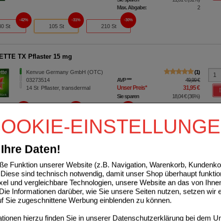
Max. Abgabe:
2
42%
31%
30%
30 St
105 St
210 St
TTE TX Pflaster 15 mg
Kenvue Germany GmbH (OTC)
1
03273514
AVP
***
49,99 €
Unser Preis
*
31,95 €
14
St
Pflaster, transdermal
Sie sparen
18,04 €
(
36%
)
37%
36%
29%
7 St
14 St
21 St
OOKIE-EINSTELLUNG
ETTE Kaugummi 2 mg freshmint
Ihre Daten!
Kenvue Germany GmbH (OTC)
0
e Funktion unserer Website (z.B. Navigation, Warenkorb, Kundenkon
17594133
AVP
***
62,97 €
Diese sind technisch notwendig, damit unser Shop überhaupt funktio
Unser Preis
*
45,95 €
210
St
Kaugummi
ixel und vergleichbare Technologien, unsere Website an das von Ihne
Sie sparen
17,02 €
(
27%
)
ie Informationen darüber, wie Sie unsere Seiten nutzen, setzen wir 
41%
28%
27%
auf Sie zugeschnittene Werbung einblenden zu können.
30 St
105 St
210 St
ionen hierzu finden Sie in unserer
Datenschutzerklärung
bei dem Un