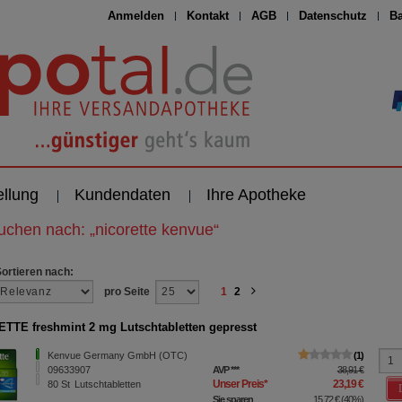
Anmelden
Kontakt
AGB
Datenschutz
Ba
ellung
Kundendaten
Ihre Apotheke
suchen nach:
„
nicorette kenvue
“
Sortieren nach:
pro Seite
1
2
TTE freshmint 2 mg Lutschtabletten gepresst
Kenvue Germany GmbH (OTC)
1
09633907
AVP
***
38,91 €
Unser Preis
*
23,19 €
80
St
Lutschtabletten
Sie sparen
15,72 €
(
40%
)