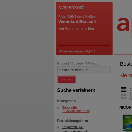
Warenkorb
Preis:
0,00 €
(inkl. MwSt.)
Warenkorb/Kasse
Der Warenkorb ist leer
Mindestbestellwert 13,99 €
Best
Produkt / Anbieter / Wirkstoff
Sie 
Suchen
Suche verfeinern
Kategorien
NICORE
Nicorette
(auswahl entfernen)
Darreichungsform
Kaugummi (14)
Lutschtabletten (5)