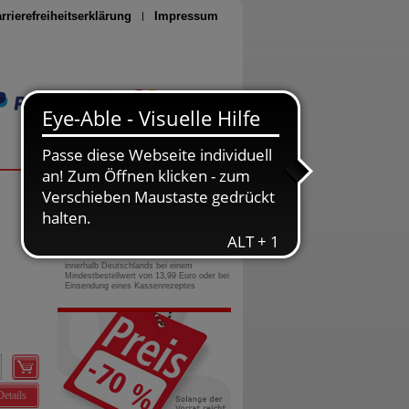
rrierefreiheitserklärung
Impressum
Seite drucken
0800-10 11 422
gebührenfreie Rufnummer
Versandkostenfrei
innerhalb Deutschlands bei einem
Mindestbestellwert von 13,99 Euro oder bei
Einsendung eines Kassenrezeptes
Details