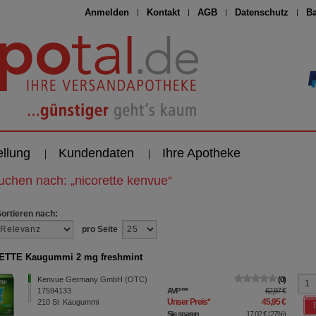
Anmelden
Kontakt
AGB
Datenschutz
Ba
ellung
Kundendaten
Ihre Apotheke
suchen nach:
„
nicorette kenvue
“
Sortieren nach:
pro Seite
ETTE Kaugummi 2 mg freshmint
Kenvue Germany GmbH (OTC)
0
17594133
AVP
***
62,97 €
Unser Preis
*
45,95 €
210
St
Kaugummi
Sie sparen
17,02 €
(
27%
)