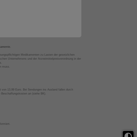
kamente.
bungspflichtigen Medikamenten zu Lasten der gesetzlichen
chen Unternehmens und der Arzneimittelpreisverordnung in der
s.
en muss.
t von 13,99 Euro. Bei Sendungen ins Ausland fallen durch
te Beschaffungskosten an (siehe BK).
ormiert.