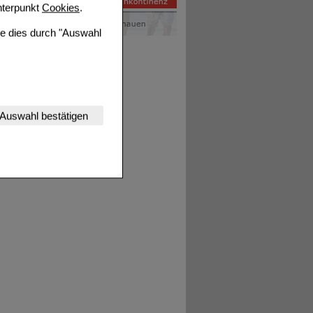
terpunkt
Cookies
.
ie dies durch "Auswahl
nserer Website
Auswahl bestätigen
tet werden kann.
estalten,
rhaltensweisen (z.B.
nisse zugeschrittene
ng unserer Website
uf unserer Website aber
, dass Daten hierfür