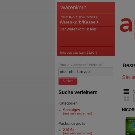
Warenkorb
Preis:
0,00 €
(inkl. MwSt.)
Warenkorb/Kasse
Der Warenkorb ist leer
Mindestbestellwert 13,99 €
Best
Produkt / Anbieter / Wirkstoff
Sie 
Suchen
Suche verfeinern
Kategorien
NICOR
Sonstiges
(auswahl entfernen)
Packungsgröße
210 St
(auswahl entfernen)