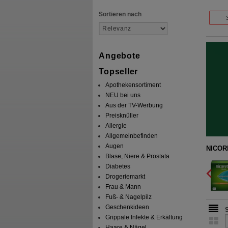
Sortieren nach
Angebote
Topseller
Apothekensortiment
NEU bei uns
Aus der TV-Werbung
Preisknüller
Allergie
Allgemeinbefinden
Augen
shmint 2 mg Lutschtabletten gepresst
NICORE
Blase, Niere & Prostata
Kenvue Germany GmbH (OTC)
1
Diabetes
09633907
AVP
***
38,91 €
Drogeriemarkt
Unser Preis
*
23,19 €
80
St
Lutschtabletten
Details
Frau & Mann
Sie sparen
15,72 €
(
40%
)
Fuß- & Nagelpilz
Geschenkideen
Grippale Infekte & Erkältung
Haare & Nägel