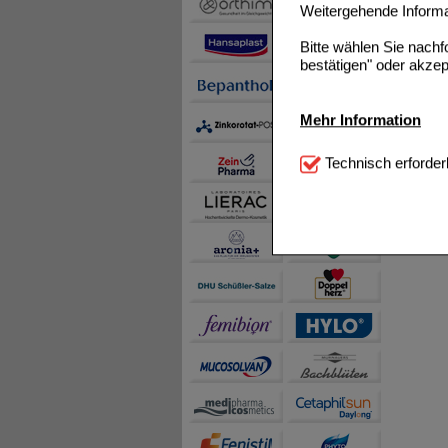
Weitergehende Informat
Bitte wählen Sie nach
bestätigen" oder akzep
Mehr Information
Technisch Notwendi
Technisch erforder
notwendig sind (z.B. N
Komfort:
Diese Cookie
beispielsweise für di
Spracheinstellung) an
Inhalte anzuzeigen un
Statistik & Tracking:
H
sammeln, mit deren Hil
auch die Werbung auf Dr
teilweise an Dritte wi