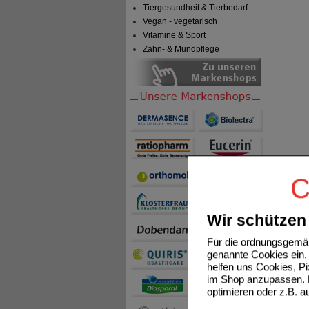
Tiergesundheit & Tierbedarf
Vegan - vegetarisch
Vitamine & Sport
Zahn- & Mundpflege
C
Wir schützen 
Für die ordnungsgemäß
genannte Cookies ein. 
helfen uns Cookies, P
im Shop anzupassen. D
optimieren oder z.B. 