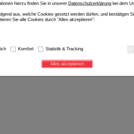
ionen hierzu finden Sie in unserer
Datenschutzerklärung
bei dem Un
folgend aus, welche Cookies gesetzt werden dürfen, und bestätigen S
tieren Sie alle Cookies durch "Alles akzeptieren":
g:
Hierbei handelt es sich um Cookies, die für die Grundfunktionen u
lich
Komfort
Statistik & Tracking
avigation, Warenkorb, Kundenkonto), weshalb auf diese nicht verzich
s werden genutzt um das Einkaufserlebnis noch ansprechender zu g
Alles akzeptieren
e Wiedererkennung des Besuchers oder unsere Seite an bevorzugte Ve
zupassen. Komfort-Cookies ermöglichen es uns auch auf Ihre Bedürf
d unser Partnerprogramm zu betreiben.
ierüber lassen sich Informationen über die Art und Weise der Nutzu
fe wir unsere Website weiter für Sie optimieren können, den Inhalt a
ittseiten möglichst relevant für Sie zu gestalten. Bitte beachten Sie
e z.B. Google oder soziale Medien übertragen werden.