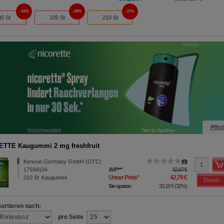
41%
28%
27%
30 St
105 St
210 St
Pflic
TTE Kaugummi 2 mg freshfruit
Kenvue Germany GmbH (OTC)
0
17594104
AVP
***
62,97 €
Unser Preis
*
42,79 €
210
St
Kaugummi
Details
Sie sparen
20,18 €
(
32%
)
Sortieren nach:
pro Seite