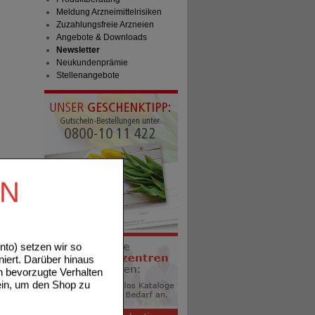
Meldung Arzneimittelrisiken
Zuzahlungsfreie Arzneien
Angebote & Downloads
Newsletter
Neukundenprämie
Stellenangebote
EN
to) setzen wir so
niert. Darüber hinaus
n bevorzugte Verhalten
ein, um den Shop zu