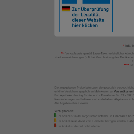
*
inkl. 
***
Verkaufspreis gemäß Lauer-Taxe; verbindlicher Abrech
Krankenversicherungen (z.B. bei Verschreibung des Medikamen
F
****
BK:
Die angegebenen Preise beinhalten die gesetzlich vorgeschrieb
erhöhte Versicherungsgebühren Mehrkosten an
Versandkosten
B
Bad Apotheke Henning Fichter e.K. - Frankfurter Str. 27 - 4921
Preisänderungen und Irrtümer sind vorbehalten. Abgabe nur in 
Alle Angaben ohne Gewähr.
Verfügbarkeit:
Der Artikel ist in der Regel sofort lieferbar, in Einzelfällen bis 
Der Artikel muss direkt vom Hersteller bezogen werden. Daher
Der Artikel ist derzeit nicht lieferbar.