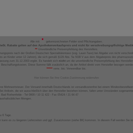
Alle mit
gekennzeichneten Felder sind Pflichtangaben.
MwSt. Rabatte gelten auf den Apothekenverkaufspreis und nicht für verschreibungspflichtige Medi
**
Unverbindliche Preisempfehlung des Herstellers.
nungspreis nach der Großen Deutschen Spezialitätentaxe (sog. Lauer-Taxe) bei Abgabe von nicht verschrei
ts an Kinder unter 12 Jahren), die sich gemäß §129 Abs. 5a SGB V aus dem Abgabepreis des pharmazeutis
assung zum 31.12.2003 ergibt. Es handelt sich
nicht
um die unverbindliche Preisempfehlung des Hersteller
 Beschaffungskosten. Diese Summe fällt zusätzlich an, da der Artikel direkt vom Hersteller bezogen werd
*****
verw. bis: Verwendbar bis.
Hier können Sie Ihre Cookie-Zustimmung widerrufen
ene Mehrwertsteuer. Der Versand innerhalb Deutschlands ist versandkostenfrei bei einem Mindestbestellwer
ei Artikeln, die wir ausschließlich über den Hersteller beziehen können, fallen unter Umständen sogenann
4 Bad Rothenfelde - Tel 0800 / 10 11 422 - Fax 05424 / 21 64 47
haushaltsüblichen Mengen.
zu 6 Tage.
 kann es zu längeren Lieferzeiten und ggf. Zusatzkosten (siehe BK) kommen. In diesem Fall werden Sie inf