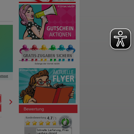
httext
NICORETTE Kaugummi 2 mg freshmint
Kenvue Germany GmbH (OTC)
0
17594133
AVP
***
62,97 €
Unser Preis
*
45,95 €
210
St
Kaugummi
Bewertung
Sie sparen
17,02 €
(
27%
)