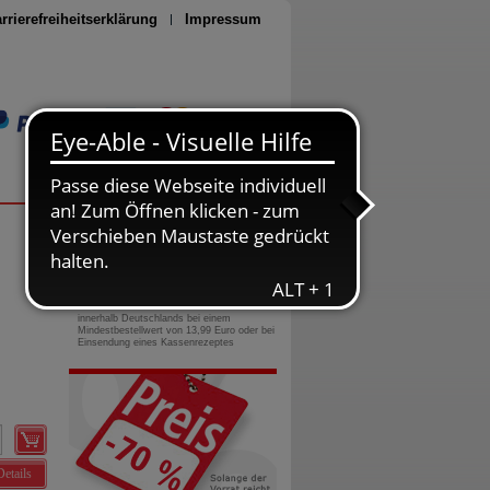
rrierefreiheitserklärung
Impressum
Seite drucken
0800-10 11 422
gebührenfreie Rufnummer
Versandkostenfrei
innerhalb Deutschlands bei einem
Mindestbestellwert von 13,99 Euro oder bei
Einsendung eines Kassenrezeptes
Details