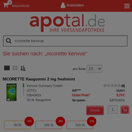
0
Anmelden
Warenkorb
Sie suchen nach:
„
nicorette kenvue
“
pro Seite
NICORETTE Kaugummi 2 mg freshmint
Kenvue Germany GmbH
0
(OTC)
AVP
***
16,66 €
Unser Preis
*
9,79 €
03643419
30
St
Kaugummi
Sie sparen
6,87 €
(
41%
)
Details
41%
28%
27%
30 St
105 St
210 St