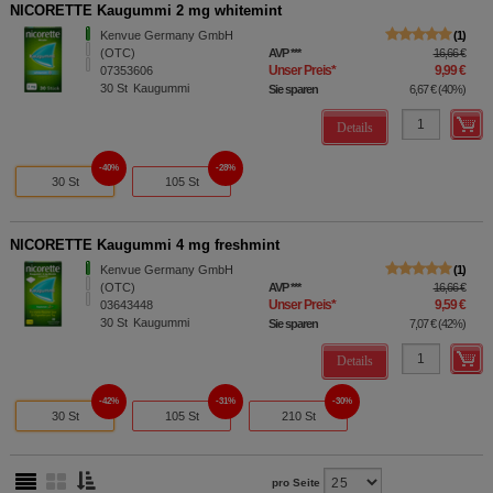
NICORETTE Kaugummi 2 mg whitemint
Kenvue Germany GmbH
1
(OTC)
AVP
***
16,66 €
Unser Preis
*
9,99 €
07353606
30
St
Kaugummi
Sie sparen
6,67 €
(
40%
)
Details
40%
28%
30 St
105 St
NICORETTE Kaugummi 4 mg freshmint
Kenvue Germany GmbH
1
(OTC)
AVP
***
16,66 €
Unser Preis
*
9,59 €
03643448
30
St
Kaugummi
Sie sparen
7,07 €
(
42%
)
Details
42%
31%
30%
30 St
105 St
210 St
pro Seite