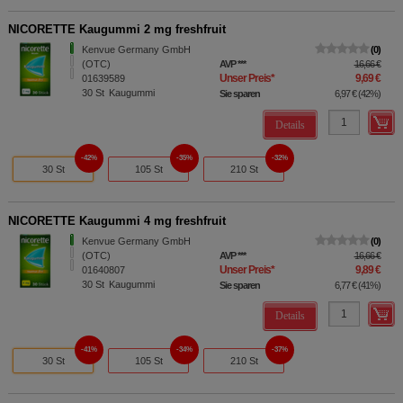
NICORETTE Kaugummi 2 mg freshfruit
Kenvue Germany GmbH
0
(OTC)
AVP
***
16,66 €
Unser Preis
*
9,69 €
01639589
30
St
Kaugummi
Sie sparen
6,97 €
(
42%
)
Details
42%
35%
32%
30 St
105 St
210 St
NICORETTE Kaugummi 4 mg freshfruit
Kenvue Germany GmbH
0
(OTC)
AVP
***
16,66 €
Unser Preis
*
9,89 €
01640807
30
St
Kaugummi
Sie sparen
6,77 €
(
41%
)
Details
41%
34%
37%
30 St
105 St
210 St