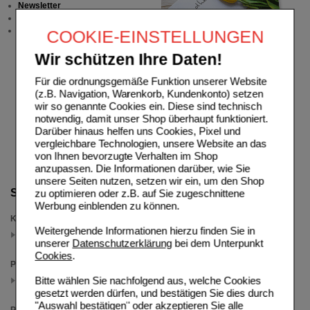
Newsletter
Neukundenprämie
Stellenangebote
COOKIE-EINSTELLUNGEN
Wir schützen Ihre Daten!
Für die ordnungsgemäße Funktion unserer Website
(z.B. Navigation, Warenkorb, Kundenkonto) setzen
wir so genannte Cookies ein. Diese sind technisch
notwendig, damit unser Shop überhaupt funktioniert.
Darüber hinaus helfen uns Cookies, Pixel und
vergleichbare Technologien, unsere Website an das
von Ihnen bevorzugte Verhalten im Shop
anzupassen. Die Informationen darüber, wie Sie
unsere Seiten nutzen, setzen wir ein, um den Shop
Suche verfeinern
zu optimieren oder z.B. auf Sie zugeschnittene
Werbung einblenden zu können.
Kategorien
Weitergehende Informationen hierzu finden Sie in
Nicorette Cashback
unserer
Datenschutzerklärung
bei dem Unterpunkt
(auswahl entfernen)
Cookies
.
Packungsgröße
Bitte wählen Sie nachfolgend aus, welche Cookies
30 St
(auswahl entfernen)
gesetzt werden dürfen, und bestätigen Sie dies durch
"Auswahl bestätigen" oder akzeptieren Sie alle