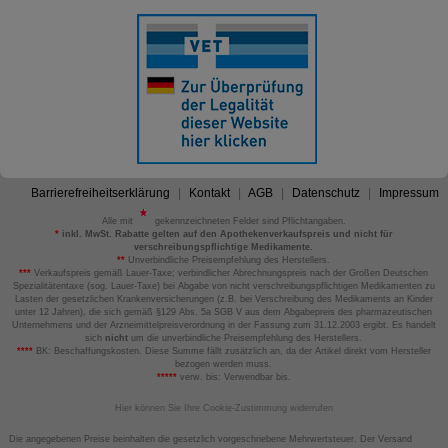
Barrierefreiheitserklärung
Kontakt
AGB
Datenschutz
Impressum
Alle mit
gekennzeichneten Felder sind Pflichtangaben.
*
inkl. MwSt. Rabatte gelten auf den Apothekenverkaufspreis und nicht für
verschreibungspflichtige Medikamente.
**
Unverbindliche Preisempfehlung des Herstellers.
***
Verkaufspreis gemäß Lauer-Taxe; verbindlicher Abrechnungspreis nach der Großen Deutschen
Spezialitätentaxe (sog. Lauer-Taxe) bei Abgabe von nicht verschreibungspflichtigen Medikamenten zu
Lasten der gesetzlichen Krankenversicherungen (z.B. bei Verschreibung des Medikaments an Kinder
unter 12 Jahren), die sich gemäß §129 Abs. 5a SGB V aus dem Abgabepreis des pharmazeutischen
Unternehmens und der Arzneimittelpreisverordnung in der Fassung zum 31.12.2003 ergibt. Es handelt
sich
nicht
um die unverbindliche Preisempfehlung des Herstellers.
****
BK: Beschaffungskosten. Diese Summe fällt zusätzlich an, da der Artikel direkt vom Hersteller
bezogen werden muss.
*****
verw. bis: Verwendbar bis.
Hier können Sie Ihre Cookie-Zustimmung widerrufen
Die angegebenen Preise beinhalten die gesetzlich vorgeschriebene Mehrwertsteuer. Der Versand