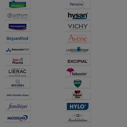
auf unserer Website aber auch die Werbung auf
Drittseiten möglichst relevant für Sie zu gestalten.
Bitte beachten Sie, dass Daten hierfür teilweise an
Dritte wie z.B. Google oder soziale Medien
übertragen werden.