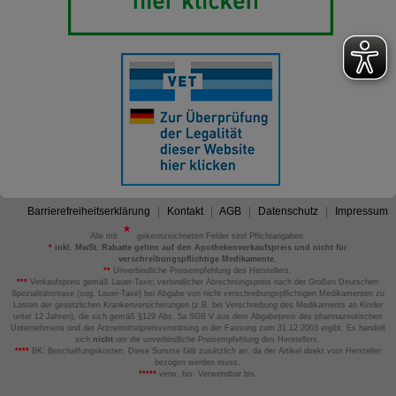
Barrierefreiheitserklärung
Kontakt
AGB
Datenschutz
Impressum
Alle mit
gekennzeichneten Felder sind Pflichtangaben.
*
inkl. MwSt. Rabatte gelten auf den Apothekenverkaufspreis und nicht für
verschreibungspflichtige Medikamente.
**
Unverbindliche Preisempfehlung des Herstellers.
***
Verkaufspreis gemäß Lauer-Taxe; verbindlicher Abrechnungspreis nach der Großen Deutschen
Spezialitätentaxe (sog. Lauer-Taxe) bei Abgabe von nicht verschreibungspflichtigen Medikamenten zu
Lasten der gesetzlichen Krankenversicherungen (z.B. bei Verschreibung des Medikaments an Kinder
unter 12 Jahren), die sich gemäß §129 Abs. 5a SGB V aus dem Abgabepreis des pharmazeutischen
Unternehmens und der Arzneimittelpreisverordnung in der Fassung zum 31.12.2003 ergibt. Es handelt
sich
nicht
um die unverbindliche Preisempfehlung des Herstellers.
****
BK: Beschaffungskosten. Diese Summe fällt zusätzlich an, da der Artikel direkt vom Hersteller
bezogen werden muss.
*****
verw. bis: Verwendbar bis.