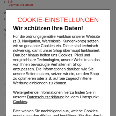
1 St
(auswahl entfernen)
Preis
COOKIE-EINSTELLUNGEN
26.00 - 27.49
(auswahl entfernen)
Wir schützen Ihre Daten!
Sortieren nach
Für die ordnungsgemäße Funktion unserer Website
(z.B. Navigation, Warenkorb, Kundenkonto) setzen
wir so genannte Cookies ein. Diese sind technisch
notwendig, damit unser Shop überhaupt funktioniert.
Darüber hinaus helfen uns Cookies, Pixel und
vergleichbare Technologien, unsere Website an das
von Ihnen bevorzugte Verhalten im Shop
anzupassen. Die Informationen darüber, wie Sie
unsere Seiten nutzen, setzen wir ein, um den Shop
zu optimieren oder z.B. auf Sie zugeschnittene
Werbung einblenden zu können.
Weitergehende Informationen hierzu finden Sie in
unserer
Datenschutzerklärung
bei dem Unterpunkt
Cookies
.
Bitte wählen Sie nachfolgend aus, welche Cookies
gesetzt werden dürfen, und bestätigen Sie dies durch