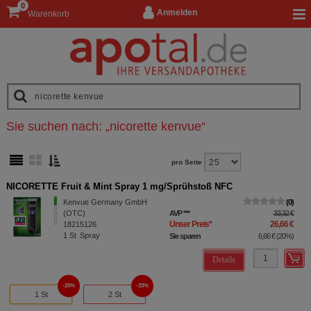
0
Anmelden
Warenkorb
Sie suchen nach:
„
nicorette kenvue
“
pro Seite
NICORETTE Fruit & Mint Spray 1 mg/Sprühstoß NFC
Kenvue Germany GmbH
0
(OTC)
AVP
***
33,32 €
Unser Preis
*
26,66 €
18215126
1
St
Spray
Sie sparen
6,66 €
(
20%
)
Details
20%
33%
1 St
2 St