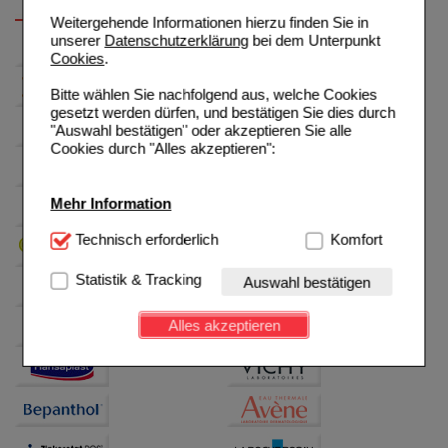
Weitergehende Informationen hierzu finden Sie in
unserer
Datenschutzerklärung
bei dem Unterpunkt
Cookies
.
Bitte wählen Sie nachfolgend aus, welche Cookies
gesetzt werden dürfen, und bestätigen Sie dies durch
"Auswahl bestätigen" oder akzeptieren Sie alle
Cookies durch "Alles akzeptieren":
Mehr Information
Technisch Notwendig:
Technisch erforderlich
Hierbei handelt es sich um
Komfort
Cookies, die für die Grundfunktionen unserer
Website notwendig sind (z.B. Navigation, Warenkorb,
Statistik & Tracking
Auswahl bestätigen
Kundenkonto), weshalb auf diese nicht verzichtet
werden kann.
Alles akzeptieren
Komfort:
Diese Cookies werden genutzt um das
Einkaufserlebnis noch ansprechender zu gestalten,
beispielsweise für die Wiedererkennung des
Besuchers oder unsere Seite an bevorzugte
Verhaltensweisen (z.B. Spracheinstellung)
anzupassen. Komfort-Cookies ermöglichen es uns