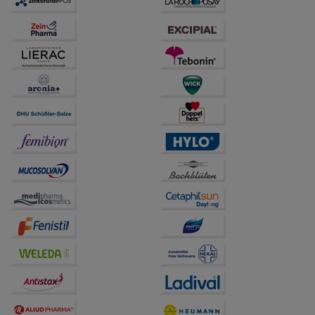
auch auf Ihre Bedürfnisse zugeschrittene Inhalte
anzuzeigen und unser Partnerprogramm zu
betreiben.
Statistik & Tracking:
Hierüber lassen sich
Informationen über die Art und Weise der Nutzung
unserer Website sammeln, mit deren Hilfe wir unsere
Website weiter für Sie optimieren können, den Inhalt
auf unserer Website aber auch die Werbung auf
Drittseiten möglichst relevant für Sie zu gestalten.
Bitte beachten Sie, dass Daten hierfür teilweise an
Dritte wie z.B. Google oder soziale Medien
übertragen werden.