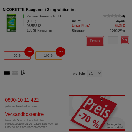
NICORETTE Kaugummi 2 mg whitemint
Kenvue Germany GmbH
0
(OTC)
AVP
***
34,99 €
Unser Preis
*
25,25 €
07353612
105
St
Kaugummi
Sie sparen
9,74 €
(
28%
)
Details
40%
28%
30 St
105 St
pro Seite
0800-10 11 422
gebührenfreie Rufnummer
Versandkostenfrei
innerhalb Deutschlands bei einem
Mindestbestellwert von 13,99 Euro oder bei
Einsendung eines Kassenrezeptes