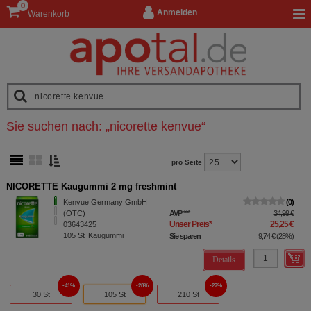
0
Anmelden
Warenkorb
Sie suchen nach:
„
nicorette kenvue
“
pro Seite
NICORETTE Kaugummi 2 mg freshmint
Kenvue Germany GmbH
0
(OTC)
AVP
***
34,99 €
Unser Preis
*
25,25 €
03643425
105
St
Kaugummi
Sie sparen
9,74 €
(
28%
)
Details
41%
28%
27%
30 St
105 St
210 St