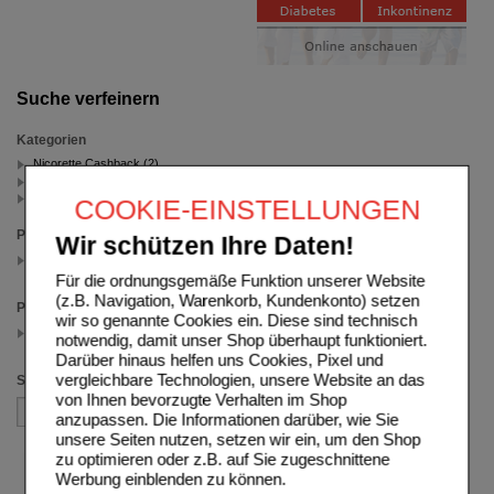
Suche verfeinern
Kategorien
Nicorette Cashback (2)
Nicorette (2)
sonstiges (1)
COOKIE-EINSTELLUNGEN
Packungsgröße
Wir schützen Ihre Daten!
105 St
(auswahl entfernen)
Für die ordnungsgemäße Funktion unserer Website
(z.B. Navigation, Warenkorb, Kundenkonto) setzen
Preis
wir so genannte Cookies ein. Diese sind technisch
24.00 - 29.99
notwendig, damit unser Shop überhaupt funktioniert.
(auswahl entfernen)
Darüber hinaus helfen uns Cookies, Pixel und
vergleichbare Technologien, unsere Website an das
Sortieren nach
von Ihnen bevorzugte Verhalten im Shop
anzupassen. Die Informationen darüber, wie Sie
unsere Seiten nutzen, setzen wir ein, um den Shop
zu optimieren oder z.B. auf Sie zugeschnittene
Werbung einblenden zu können.