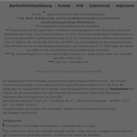
Barrierefreiheitserklärung
Kontakt
AGB
Datenschutz
Impressum
Alle mit
gekennzeichneten Felder sind Pflichtangaben.
*
inkl. MwSt. Rabatte gelten auf den Apothekenverkaufspreis und nicht für
verschreibungspflichtige Medikamente.
**
Unverbindliche Preisempfehlung des Herstellers.
***
Verkaufspreis gemäß Lauer-Taxe; verbindlicher Abrechnungspreis nach der Großen Deutschen
Spezialitätentaxe (sog. Lauer-Taxe) bei Abgabe von nicht verschreibungspflichtigen Medikamenten zu
Lasten der gesetzlichen Krankenversicherungen (z.B. bei Verschreibung des Medikaments an Kinder
unter 12 Jahren), die sich gemäß §129 Abs. 5a SGB V aus dem Abgabepreis des pharmazeutischen
Unternehmens und der Arzneimittelpreisverordnung in der Fassung zum 31.12.2003 ergibt. Es handelt
sich
nicht
um die unverbindliche Preisempfehlung des Herstellers.
****
BK: Beschaffungskosten. Diese Summe fällt zusätzlich an, da der Artikel direkt vom Hersteller
bezogen werden muss.
*****
verw. bis: Verwendbar bis.
Hier können Sie Ihre Cookie-Zustimmung widerrufen
Die angegebenen Preise beinhalten die gesetzlich vorgeschriebene Mehrwertsteuer. Der Versand
innerhalb Deutschlands ist versandkostenfrei bei einem Mindestbestellwert von 13,99 Euro. Bei
Sendungen ins Ausland fallen durch erhöhte Versicherungsgebühren Mehrkosten an
Versandkosten
Bei
Artikeln, die wir ausschließlich über den Hersteller beziehen können, fallen unter Umständen
sogenannte Beschaffungskosten an (siehe BK).
Bad Apotheke Henning Fichter e.K. - Frankfurter Str. 27 - 49214 Bad Rothenfelde - Tel 0800 / 10 11
422 - Fax 05424 / 21 64 47
Preisänderungen und Irrtümer sind vorbehalten. Abgabe nur in haushaltsüblichen Mengen.
Alle Angaben ohne Gewähr.
Verfügbarkeit:
Der Artikel ist in der Regel sofort lieferbar, in Einzelfällen bis zu 6 Tage.
Der Artikel muss direkt vom Hersteller bezogen werden. Daher kann es zu längeren Lieferzeiten und
ggf. Zusatzkosten (siehe BK) kommen. In diesem Fall werden Sie informiert.