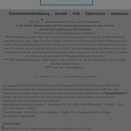
Barrierefreiheitserklärung
Kontakt
AGB
Datenschutz
Impressum
Alle mit
gekennzeichneten Felder sind Pflichtangaben.
*
inkl. MwSt. Rabatte gelten auf den Apothekenverkaufspreis und nicht für
verschreibungspflichtige Medikamente.
**
Unverbindliche Preisempfehlung des Herstellers.
***
Verkaufspreis gemäß Lauer-Taxe; verbindlicher Abrechnungspreis nach der Großen Deutschen
Spezialitätentaxe (sog. Lauer-Taxe) bei Abgabe von nicht verschreibungspflichtigen Medikamenten zu
Lasten der gesetzlichen Krankenversicherungen (z.B. bei Verschreibung des Medikaments an Kinder
unter 12 Jahren), die sich gemäß §129 Abs. 5a SGB V aus dem Abgabepreis des pharmazeutischen
Unternehmens und der Arzneimittelpreisverordnung in der Fassung zum 31.12.2003 ergibt. Es handelt
sich
nicht
um die unverbindliche Preisempfehlung des Herstellers.
****
BK: Beschaffungskosten. Diese Summe fällt zusätzlich an, da der Artikel direkt vom Hersteller
bezogen werden muss.
*****
verw. bis: Verwendbar bis.
Hier können Sie Ihre Cookie-Zustimmung widerrufen
Die angegebenen Preise beinhalten die gesetzlich vorgeschriebene Mehrwertsteuer. Der Versand
innerhalb Deutschlands ist versandkostenfrei bei einem Mindestbestellwert von 13,99 Euro. Bei
Sendungen ins Ausland fallen durch erhöhte Versicherungsgebühren Mehrkosten an
Versandkosten
Bei
Artikeln, die wir ausschließlich über den Hersteller beziehen können, fallen unter Umständen
sogenannte Beschaffungskosten an (siehe BK).
Bad Apotheke Henning Fichter e.K. - Frankfurter Str. 27 - 49214 Bad Rothenfelde - Tel 0800 / 10 11
422 - Fax 05424 / 21 64 47
Preisänderungen und Irrtümer sind vorbehalten. Abgabe nur in haushaltsüblichen Mengen.
Alle Angaben ohne Gewähr.
Verfügbarkeit:
Der Artikel ist in der Regel sofort lieferbar, in Einzelfällen bis zu 6 Tage.