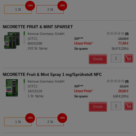
34%
33%
1 St
2 St
NICORETTE FRUIT & MINT SPARSET
Kenvue Germany GmbH
0
(OTC)
AVP
***
115,96 €
Unser Preis
*
77,49 €
80031598
2X2
St
Spray
Sie sparen
38,47 €
(
33%
)
Details
NICORETTE Fruit & Mint Spray 1 mg/Sprühstoß NFC
Kenvue Germany GmbH
0
(OTC)
AVP
***
33,32 €
Unser Preis
*
26,66 €
18215126
1
St
Spray
Sie sparen
6,66 €
(
20%
)
Details
20%
33%
1 St
2 St