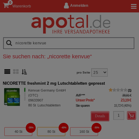
0
Anmelden
Warenkorb
Sie suchen nach:
„
nicorette kenvue
“
pro Seite
NICORETTE freshmint 2 mg Lutschtabletten gepresst
Kenvue Germany GmbH
1
(OTC)
AVP
***
38,91 €
Unser Preis
*
23,19 €
09633907
80
St
Lutschtabletten
Sie sparen
15,72 €
(
40%
)
Details
35%
40%
30%
40 St
80 St
160 St