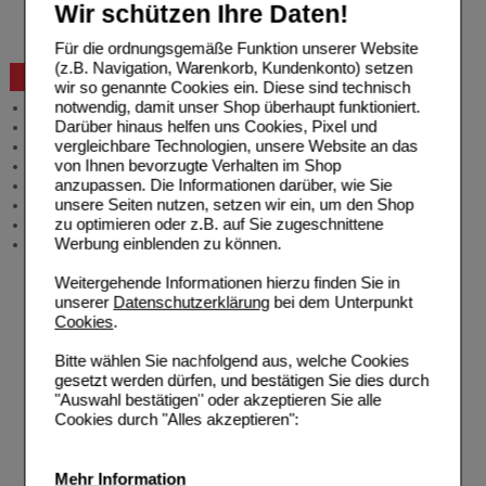
Widerrufsformular
Wir schützen Ihre Daten!
Problembehebung
Bestellschein
Für die ordnungsgemäße Funktion unserer Website
(z.B. Navigation, Warenkorb, Kundenkonto) setzen
Beratung und Service
wir so genannte Cookies ein. Diese sind technisch
notwendig, damit unser Shop überhaupt funktioniert.
Allgemeine Information
Darüber hinaus helfen uns Cookies, Pixel und
Produktberatung
vergleichbare Technologien, unsere Website an das
Meldung Arzneimittelrisiken
von Ihnen bevorzugte Verhalten im Shop
Zuzahlungsfreie Arzneien
anzupassen. Die Informationen darüber, wie Sie
Angebote & Downloads
unsere Seiten nutzen, setzen wir ein, um den Shop
Newsletter
zu optimieren oder z.B. auf Sie zugeschnittene
Neukundenprämie
Werbung einblenden zu können.
Stellenangebote
Weitergehende Informationen hierzu finden Sie in
unserer
Datenschutzerklärung
bei dem Unterpunkt
Cookies
.
Bitte wählen Sie nachfolgend aus, welche Cookies
gesetzt werden dürfen, und bestätigen Sie dies durch
"Auswahl bestätigen" oder akzeptieren Sie alle
Cookies durch "Alles akzeptieren":
Mehr Information