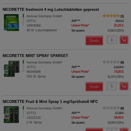
NICORETTE freshmint 4 mg Lutschtabletten gepresst
Kenvue Germany GmbH
1
(OTC)
AVP
***
38,91 €
Unser Preis
*
25,25 €
10933968
80
St
Lutschtabletten
Sie sparen
13,66 €
(
35%
)
Details
NICORETTE MINT SPRAY SPARSET
Kenvue Germany GmbH
0
(OTC)
AVP
***
115,96 €
Unser Preis
*
74,95 €
80046588
2X2
St
Spray
Sie sparen
41,01 €
(
35%
)
Details
NICORETTE Fruit & Mint Spray 1 mg/Sprühstoß NFC
Kenvue Germany GmbH
0
(OTC)
AVP
***
57,98 €
Unser Preis
*
38,99 €
18215132
2
St
Spray
Sie sparen
18,99 €
(
33%
)