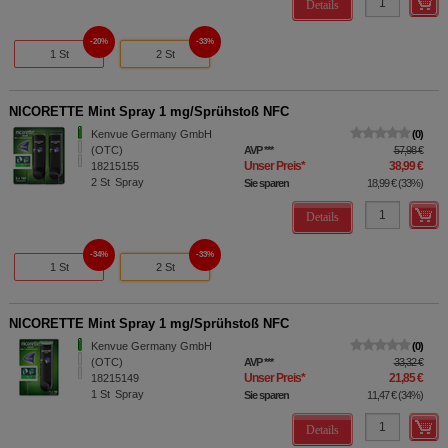
Details
20%
33%
1 St
2 St
NICORETTE Mint Spray 1 mg/Sprühstoß NFC
Kenvue Germany GmbH
0
(OTC)
AVP
***
57,98 €
Unser Preis
*
38,99 €
18215155
2
St
Spray
Sie sparen
18,99 €
(
33%
)
Details
34%
33%
1 St
2 St
NICORETTE Mint Spray 1 mg/Sprühstoß NFC
Kenvue Germany GmbH
0
(OTC)
AVP
***
33,32 €
Unser Preis
*
21,85 €
18215149
1
St
Spray
Sie sparen
11,47 €
(
34%
)
Details