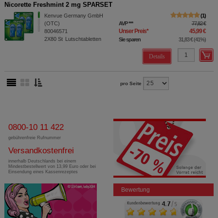
Nicorette Freshmint 2 mg SPARSET
Kenvue Germany GmbH
1
(OTC)
AVP
***
77,82 €
Unser Preis
*
45,99 €
80046571
2X80
St
Lutschtabletten
Sie sparen
31,83 €
(
41%
)
Details
pro Seite
0800-10 11 422
gebührenfreie Rufnummer
Versandkostenfrei
innerhalb Deutschlands bei einem
Mindestbestellwert von 13,99 Euro oder bei
Einsendung eines Kassenrezeptes
Bewertung