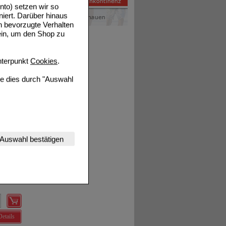
to) setzen wir so
niert. Darüber hinaus
n bevorzugte Verhalten
Details
ein, um den Shop zu
terpunkt
Cookies
.
ie dies durch "Auswahl
Details
nserer Website
Auswahl bestätigen
tet werden kann.
Details
estalten,
rhaltensweisen (z.B.
nisse zugeschrittene
ng unserer Website
uf unserer Website aber
Details
, dass Daten hierfür