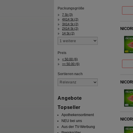
Packungsgröße
7 St (3)
4X14 St (2)
3X14 St (2)
NICORE
2X14 St (2)
14 St (2)
Preis
< 50.00 (6)
>= 50.00 (6)
Sortieren nach
NICORE
Angebote
Topseller
Apothekensortiment
NICORE
NEU bei uns
Aus der TV-Werbung
Preisknüller