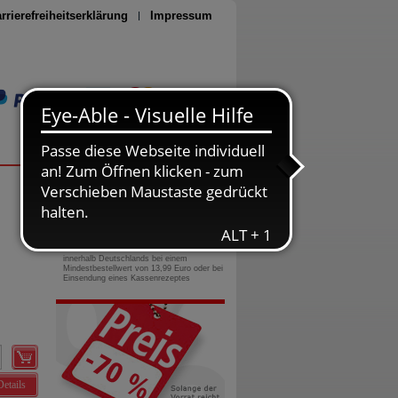
rrierefreiheitserklärung
Impressum
Seite drucken
0800-10 11 422
gebührenfreie Rufnummer
Versandkostenfrei
innerhalb Deutschlands bei einem
Mindestbestellwert von 13,99 Euro oder bei
Einsendung eines Kassenrezeptes
Details