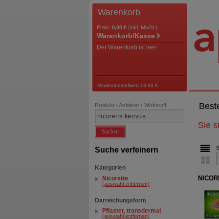
Warenkorb
Preis:
0,00 €
(inkl. MwSt.)
Warenkorb/Kasse
Der Warenkorb ist leer
Mindestbestellwert 13,99 €
Best
Produkt / Anbieter / Wirkstoff
Sie 
Suchen
Suche verfeinern
Kategorien
NICORE
Nicorette
(auswahl entfernen)
Darreichungsform
Pflaster, transdermal
(auswahl entfernen)