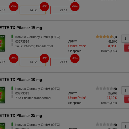
39%
36%
28%
7 St
14 St
21 St
TTE TX Pflaster 15 mg
Kenvue Germany GmbH (OTC)
1
03273514
AVP
***
49,99 €
Unser Preis
*
31,95 €
14
St
Pflaster, transdermal
Sie sparen
18,04 €
(
36%
)
37%
36%
29%
7 St
14 St
21 St
TTE TX Pflaster 10 mg
Kenvue Germany GmbH (OTC)
0
03273313
AVP
***
27,99 €
Unser Preis
*
17,19 €
7
St
Pflaster, transdermal
Sie sparen
10,80 €
(
39%
)
TTE TX Pflaster 25 mg
Kenvue Germany GmbH (OTC)
0