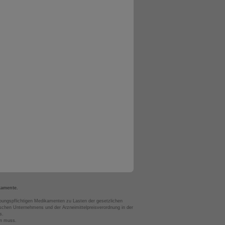
kamente.
bungspflichtigen Medikamenten zu Lasten der gesetzlichen
chen Unternehmens und der Arzneimittelpreisverordnung in der
s.
en muss.