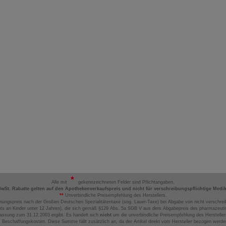
Alle mit
gekennzeichneten Felder sind Pflichtangaben.
MwSt. Rabatte gelten auf den Apothekenverkaufspreis und nicht für verschreibungspflichtige Medi
**
Unverbindliche Preisempfehlung des Herstellers.
nungspreis nach der Großen Deutschen Spezialitätentaxe (sog. Lauer-Taxe) bei Abgabe von nicht verschrei
ts an Kinder unter 12 Jahren), die sich gemäß §129 Abs. 5a SGB V aus dem Abgabepreis des pharmazeutis
assung zum 31.12.2003 ergibt. Es handelt sich
nicht
um die unverbindliche Preisempfehlung des Hersteller
 Beschaffungskosten. Diese Summe fällt zusätzlich an, da der Artikel direkt vom Hersteller bezogen werd