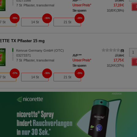
03273388
AVP
***
27,99 €
Unser Preis
*
17,19 €
7
St
Pflaster, transdermal
Sie sparen
10,80 €
(
39%
)
39%
36%
28%
7 St
14 St
21 St
TTE TX Pflaster 15 mg
Kenvue Germany GmbH (OTC)
0
03273371
AVP
***
27,99 €
Unser Preis
*
17,75 €
7
St
Pflaster, transdermal
Sie sparen
10,24 €
(
37%
)
37%
36%
29%
7 St
14 St
21 St