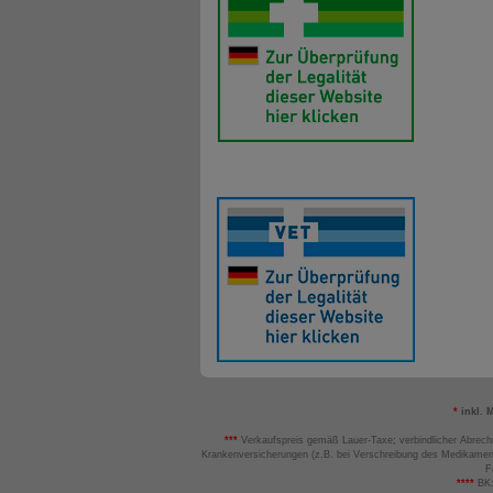
*
inkl. 
***
Verkaufspreis gemäß Lauer-Taxe; verbindlicher Abrech
Krankenversicherungen (z.B. bei Verschreibung des Medikamen
F
****
BK: