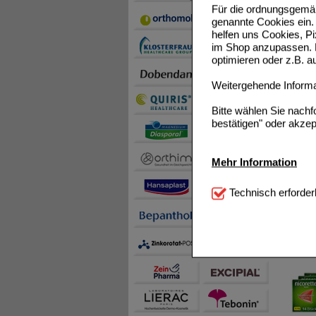
Für die ordnungsgemäß
genannte Cookies ein. 
helfen uns Cookies, P
im Shop anzupassen. D
optimieren oder z.B. 
Nicore
Weitergehende Informat
Bitte wählen Sie nach
bestätigen" oder akzep
Mehr Information
NICOR
Technisch Notwendi
Technisch erforder
notwendig sind (z.B. N
Komfort:
Diese Cookie
beispielsweise für di
Spracheinstellung) an
NICOR
Inhalte anzuzeigen un
Statistik & Tracking:
H
sammeln, mit deren Hil
auch die Werbung auf Dr