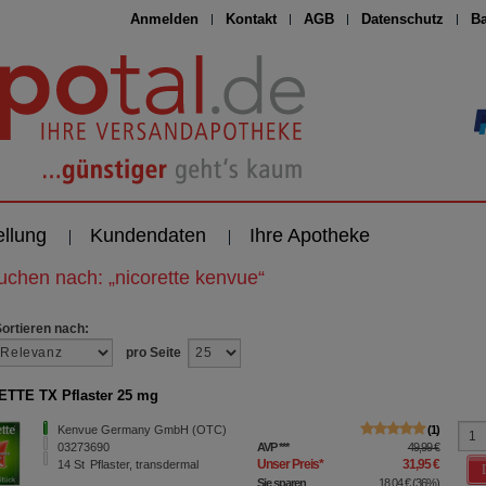
Anmelden
Kontakt
AGB
Datenschutz
Ba
ellung
Kundendaten
Ihre Apotheke
suchen nach:
„
nicorette kenvue
“
Sortieren nach:
pro Seite
TTE TX Pflaster 25 mg
Kenvue Germany GmbH (OTC)
1
03273690
AVP
***
49,99 €
Unser Preis
*
31,95 €
14
St
Pflaster, transdermal
Sie sparen
18,04 €
(
36%
)