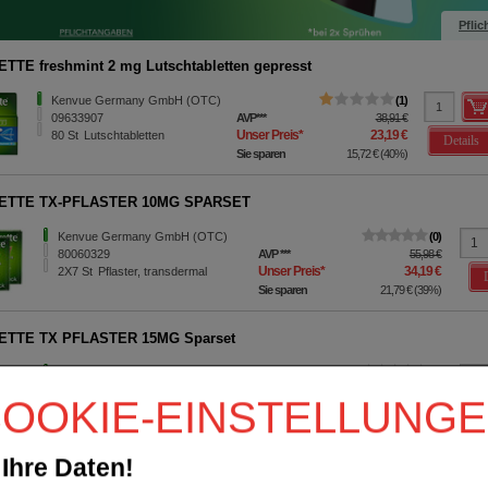
Pflic
TTE Kaugummi 2 mg freshfruit
Kenvue Germany GmbH (OTC)
0
17594104
AVP
***
62,97 €
Unser Preis
*
42,79 €
210
St
Kaugummi
Details
Sie sparen
20,18 €
(
32%
)
ETTE TX-PFLASTER 10MG SPARSET
Kenvue Germany GmbH (OTC)
0
80060329
AVP
***
55,98 €
Unser Preis
*
34,19 €
2X7
St
Pflaster, transdermal
Sie sparen
21,79 €
(
39%
)
ETTE TX PFLASTER 15MG Sparset
Kenvue Germany GmbH (OTC)
0
80060335
AVP
***
99,98 €
OOKIE-EINSTELLUNG
Unser Preis
*
62,69 €
2X14
St
Pflaster, transdermal
Sie sparen
37,29 €
(
37%
)
Ihre Daten!
ETTE TX PFLASTER 25MG SPARSET