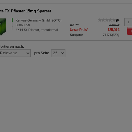
e z.B. Google oder soziale Medien übertragen werden.
tte TX Pflaster 15mg Sparset
Kenvue Germany GmbH (OTC)
0
80060358
AVP
***
199,96 €
Unser Preis
*
125,49 €
4X14
St
Pflaster, transdermal
Sie sparen
74,47 €
(
37%
)
Sortieren nach:
pro Seite