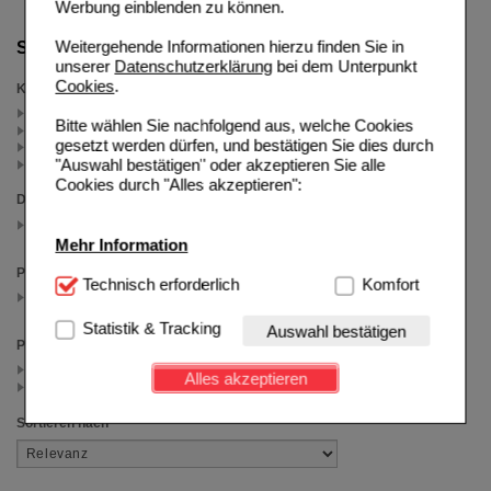
Werbung einblenden zu können.
Weitergehende Informationen hierzu finden Sie in
Suche verfeinern
unserer
Datenschutzerklärung
bei dem Unterpunkt
Cookies
.
Kategorien
Nicorette Cashback (5)
Bitte wählen Sie nachfolgend aus, welche Cookies
Reiseapotheke (5)
gesetzt werden dürfen, und bestätigen Sie dies durch
Nicorette (4)
"Auswahl bestätigen" oder akzeptieren Sie alle
Weitere Arzneimittel (1)
Cookies durch "Alles akzeptieren":
Darreichungsform
Kaugummi
(auswahl entfernen)
Mehr Information
Packungsgröße
Technisch Notwendig:
Technisch erforderlich
Hierbei handelt es sich um
Komfort
30 St
Cookies, die für die Grundfunktionen unserer
(auswahl entfernen)
Website notwendig sind (z.B. Navigation, Warenkorb,
Statistik & Tracking
Auswahl bestätigen
Kundenkonto), weshalb auf diese nicht verzichtet
Preis
werden kann.
< 10.00 (5)
Alles akzeptieren
>= 10.00 (1)
Komfort:
Diese Cookies werden genutzt um das
Einkaufserlebnis noch ansprechender zu gestalten,
Sortieren nach
beispielsweise für die Wiedererkennung des
Besuchers oder unsere Seite an bevorzugte
Verhaltensweisen (z.B. Spracheinstellung)