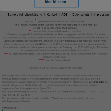
Barrierefreiheitserklärung
Kontakt
AGB
Datenschutz
Impressum
Alle mit
gekennzeichneten Felder sind Pflichtangaben.
*
inkl. MwSt. Rabatte gelten auf den Apothekenverkaufspreis und nicht für
verschreibungspflichtige Medikamente.
**
Unverbindliche Preisempfehlung des Herstellers.
***
Verkaufspreis gemäß Lauer-Taxe; verbindlicher Abrechnungspreis nach der Großen Deutschen
Spezialitätentaxe (sog. Lauer-Taxe) bei Abgabe von nicht verschreibungspflichtigen Medikamenten zu
Lasten der gesetzlichen Krankenversicherungen (z.B. bei Verschreibung des Medikaments an Kinder
unter 12 Jahren), die sich gemäß §129 Abs. 5a SGB V aus dem Abgabepreis des pharmazeutischen
Unternehmens und der Arzneimittelpreisverordnung in der Fassung zum 31.12.2003 ergibt. Es handelt
sich
nicht
um die unverbindliche Preisempfehlung des Herstellers.
****
BK: Beschaffungskosten. Diese Summe fällt zusätzlich an, da der Artikel direkt vom Hersteller
bezogen werden muss.
*****
verw. bis: Verwendbar bis.
Hier können Sie Ihre Cookie-Zustimmung widerrufen
Die angegebenen Preise beinhalten die gesetzlich vorgeschriebene Mehrwertsteuer. Der Versand
innerhalb Deutschlands ist versandkostenfrei bei einem Mindestbestellwert von 13,99 Euro. Bei
Sendungen ins Ausland fallen durch erhöhte Versicherungsgebühren Mehrkosten an
Versandkosten
Bei
Artikeln, die wir ausschließlich über den Hersteller beziehen können, fallen unter Umständen
sogenannte Beschaffungskosten an (siehe BK).
Bad Apotheke Henning Fichter e.K. - Frankfurter Str. 27 - 49214 Bad Rothenfelde - Tel 0800 / 10 11
422 - Fax 05424 / 21 64 47
Preisänderungen und Irrtümer sind vorbehalten. Abgabe nur in haushaltsüblichen Mengen.
Alle Angaben ohne Gewähr.
Verfügbarkeit: