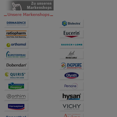
anzupassen. Komfort-Cookies ermöglichen es uns
auch auf Ihre Bedürfnisse zugeschrittene Inhalte
anzuzeigen und unser Partnerprogramm zu
betreiben.
Statistik & Tracking:
Hierüber lassen sich
Informationen über die Art und Weise der Nutzung
unserer Website sammeln, mit deren Hilfe wir unsere
Website weiter für Sie optimieren können, den Inhalt
auf unserer Website aber auch die Werbung auf
Drittseiten möglichst relevant für Sie zu gestalten.
Bitte beachten Sie, dass Daten hierfür teilweise an
Dritte wie z.B. Google oder soziale Medien
übertragen werden.