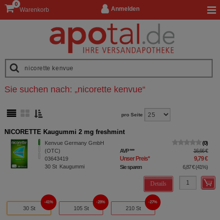
0
Anmelden
Warenkorb
Sie suchen nach:
„
nicorette kenvue
“
pro Seite
NICORETTE Kaugummi 2 mg freshmint
Kenvue Germany GmbH
0
(OTC)
AVP
***
16,66 €
Unser Preis
*
9,79 €
03643419
30
St
Kaugummi
Sie sparen
6,87 €
(
41%
)
Details
41%
28%
27%
30 St
105 St
210 St