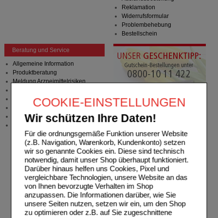
Reklamation
Widerrufsformular
Problembehebung
Bestellschein
Beratung und Service
Allgemeine Information
Produktberatung
Meldung Arzneimittelrisiken
Zuzahlungsfreie Arzneien
Angebote & Downloads
COOKIE-EINSTELLUNGEN
Newsletter
Wir schützen Ihre Daten!
Neukundenprämie
Stellenangebote
Für die ordnungsgemäße Funktion unserer Website
(z.B. Navigation, Warenkorb, Kundenkonto) setzen
wir so genannte Cookies ein. Diese sind technisch
notwendig, damit unser Shop überhaupt funktioniert.
Darüber hinaus helfen uns Cookies, Pixel und
vergleichbare Technologien, unsere Website an das
von Ihnen bevorzugte Verhalten im Shop
anzupassen. Die Informationen darüber, wie Sie
unsere Seiten nutzen, setzen wir ein, um den Shop
zu optimieren oder z.B. auf Sie zugeschnittene