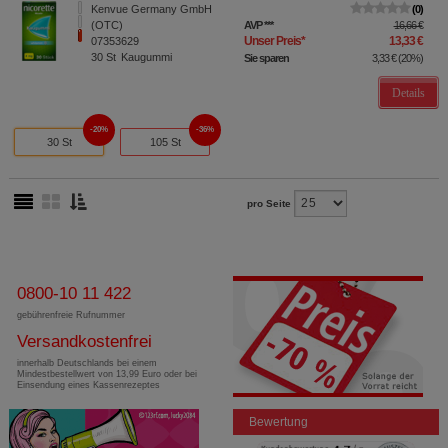
Kenvue Germany GmbH
0
(OTC)
AVP
***
16,66 €
Unser Preis
*
13,33 €
07353629
30
St
Kaugummi
Sie sparen
3,33 €
(
20%
)
Details
20%
36%
30 St
105 St
pro Seite
0800-10 11 422
gebührenfreie Rufnummer
Versandkostenfrei
innerhalb Deutschlands bei einem
Mindestbestellwert von 13,99 Euro oder bei
Einsendung eines Kassenrezeptes
Bewertung