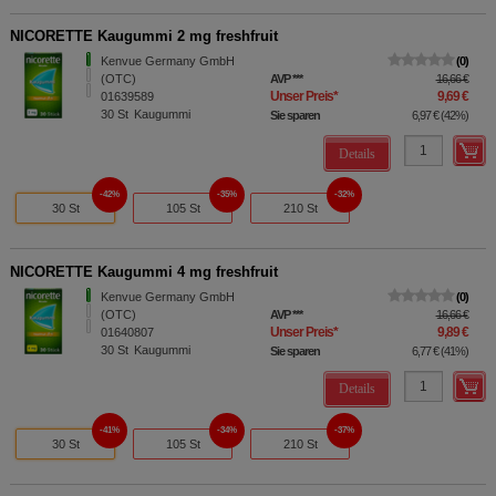
NICORETTE Kaugummi 2 mg freshfruit
Kenvue Germany GmbH
0
(OTC)
AVP
***
16,66 €
Unser Preis
*
9,69 €
01639589
30
St
Kaugummi
Sie sparen
6,97 €
(
42%
)
Details
42%
35%
32%
30 St
105 St
210 St
NICORETTE Kaugummi 4 mg freshfruit
Kenvue Germany GmbH
0
(OTC)
AVP
***
16,66 €
Unser Preis
*
9,89 €
01640807
30
St
Kaugummi
Sie sparen
6,77 €
(
41%
)
Details
41%
34%
37%
30 St
105 St
210 St