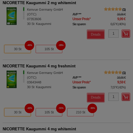
NICORETTE Kaugummi 2 mg whitemint
Kenvue Germany GmbH
1
(OTC)
AVP
***
16,66 €
Unser Preis
*
9,99 €
07353606
30
St
Kaugummi
Sie sparen
6,67 €
(
40%
)
Details
40%
28%
30 St
105 St
NICORETTE Kaugummi 4 mg freshmint
Kenvue Germany GmbH
1
(OTC)
AVP
***
16,66 €
Unser Preis
*
9,59 €
03643448
30
St
Kaugummi
Sie sparen
7,07 €
(
42%
)
Details
42%
31%
30%
30 St
105 St
210 St
NICORETTE Kaugummi 4 mg whitemint