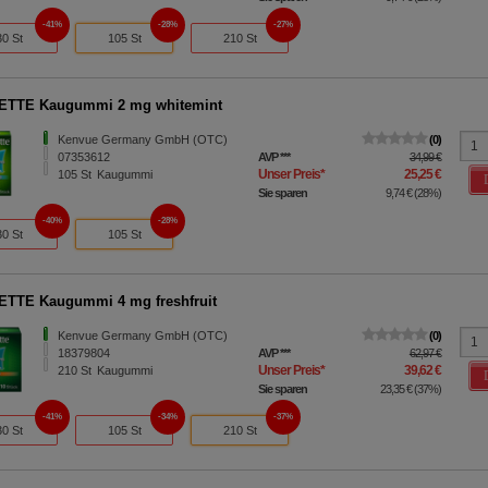
41%
28%
27%
30 St
105 St
210 St
ETTE Kaugummi 2 mg whitemint
Kenvue Germany GmbH (OTC)
0
07353612
AVP
***
34,99 €
Unser Preis
*
25,25 €
105
St
Kaugummi
Sie sparen
9,74 €
(
28%
)
40%
28%
30 St
105 St
TTE Kaugummi 4 mg freshfruit
Kenvue Germany GmbH (OTC)
0
18379804
AVP
***
62,97 €
Unser Preis
*
39,62 €
210
St
Kaugummi
Sie sparen
23,35 €
(
37%
)
41%
34%
37%
30 St
105 St
210 St