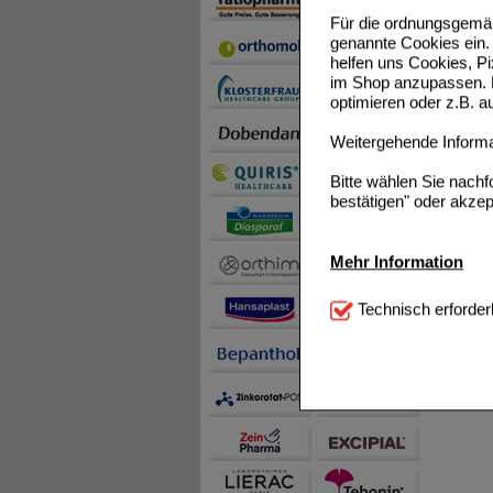
Für die ordnungsgemäß
genannte Cookies ein. 
NICORE
helfen uns Cookies, P
im Shop anzupassen. D
optimieren oder z.B. 
Weitergehende Informat
Bitte wählen Sie nach
bestätigen" oder akzep
Mehr Information
Technisch Notwendi
Technisch erforder
notwendig sind (z.B. N
Komfort:
Diese Cookie
beispielsweise für di
Spracheinstellung) an
Inhalte anzuzeigen un
Statistik & Tracking:
H
sammeln, mit deren Hil