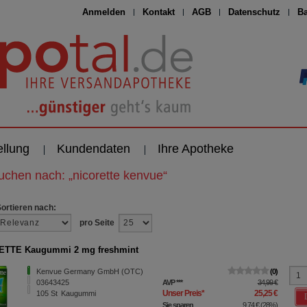
Anmelden
Kontakt
AGB
Datenschutz
Ba
ellung
Kundendaten
Ihre Apotheke
suchen nach:
„
nicorette kenvue
“
Sortieren nach:
pro Seite
ETTE Kaugummi 2 mg freshmint
Kenvue Germany GmbH (OTC)
0
03643425
AVP
***
34,99 €
Unser Preis
*
25,25 €
105
St
Kaugummi
Sie sparen
9,74 €
(
28%
)