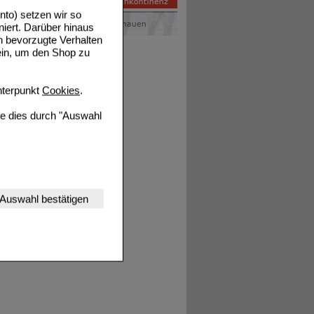
to) setzen wir so
niert. Darüber hinaus
n bevorzugte Verhalten
ein, um den Shop zu
Details
terpunkt
Cookies
.
ie dies durch "Auswahl
nserer Website
Auswahl bestätigen
tet werden kann.
estalten,
rhaltensweisen (z.B.
nisse zugeschrittene
ng unserer Website
uf unserer Website aber