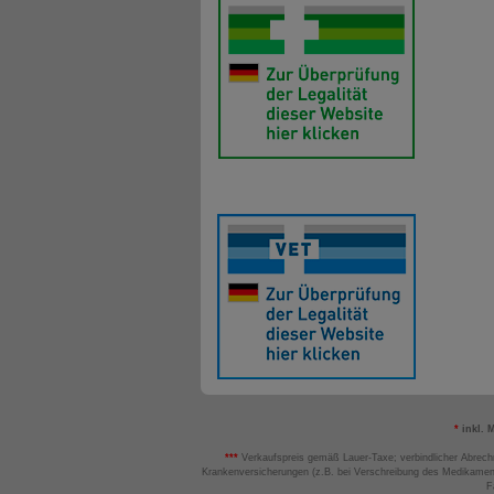
*
inkl. 
***
Verkaufspreis gemäß Lauer-Taxe; verbindlicher Abrech
Krankenversicherungen (z.B. bei Verschreibung des Medikamen
F