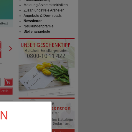
Meldung Arzneimittelrisiken
Zuzahlungsfreie Arzneien
Angebote & Downloads
Newsletter
httext
Neukundenprämie
Stellenangebote
NICORETTE Kaugummi 2 mg freshmint
Kenvue Germany GmbH (OTC)
0
17594133
AVP
***
62,97 €
Unser Preis
*
45,95 €
210
St
Kaugummi
Sie sparen
17,02 €
(
27%
)
Details
EN
Details