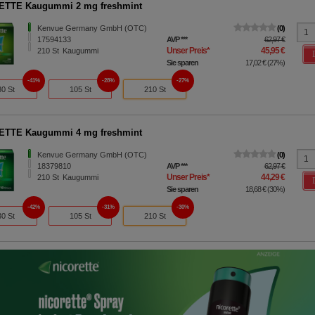
ETTE Kaugummi 2 mg freshmint
Kenvue Germany GmbH (OTC)
0
17594133
AVP
***
62,97 €
Unser Preis
*
45,95 €
210
St
Kaugummi
Sie sparen
17,02 €
(
27%
)
41%
28%
27%
30 St
105 St
210 St
ETTE Kaugummi 4 mg freshmint
Kenvue Germany GmbH (OTC)
0
18379810
AVP
***
62,97 €
Unser Preis
*
44,29 €
210
St
Kaugummi
Sie sparen
18,68 €
(
30%
)
42%
31%
30%
30 St
105 St
210 St