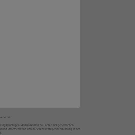
kamente.
bungspflichtigen Medikamenten zu Lasten der gesetzlichen
chen Unternehmens und der Arzneimittelpreisverordnung in der
s.