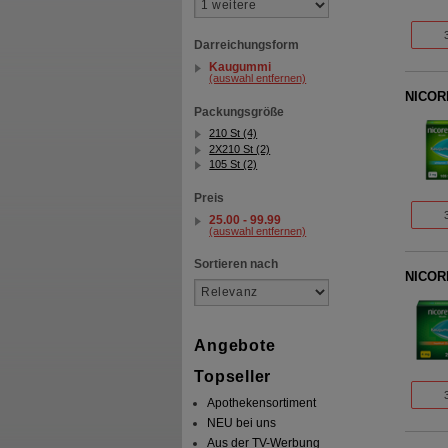
Darreichungsform
Kaugummi
(auswahl entfernen)
NICOR
Packungsgröße
210 St (4)
2X210 St (2)
105 St (2)
Preis
25.00 - 99.99
(auswahl entfernen)
Sortieren nach
NICORE
Angebote
Topseller
Apothekensortiment
NEU bei uns
Aus der TV-Werbung