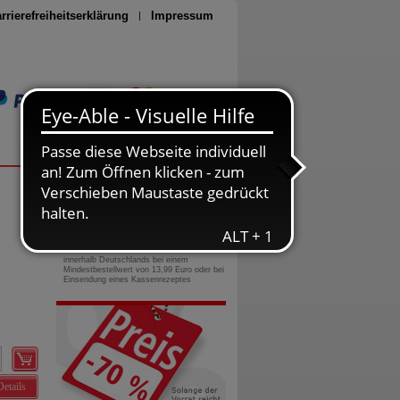
rrierefreiheitserklärung
Impressum
Seite drucken
0800-10 11 422
gebührenfreie Rufnummer
Versandkostenfrei
innerhalb Deutschlands bei einem
Mindestbestellwert von 13,99 Euro oder bei
Einsendung eines Kassenrezeptes
Details