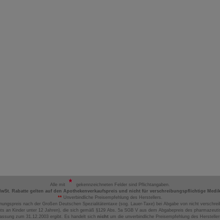
Alle mit
gekennzeichneten Felder sind Pflichtangaben.
MwSt. Rabatte gelten auf den Apothekenverkaufspreis und nicht für verschreibungspflichtige Medi
**
Unverbindliche Preisempfehlung des Herstellers.
nungspreis nach der Großen Deutschen Spezialitätentaxe (sog. Lauer-Taxe) bei Abgabe von nicht verschrei
ts an Kinder unter 12 Jahren), die sich gemäß §129 Abs. 5a SGB V aus dem Abgabepreis des pharmazeutis
assung zum 31.12.2003 ergibt. Es handelt sich
nicht
um die unverbindliche Preisempfehlung des Hersteller