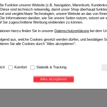
e Funktion unserer Website (z.B. Navigation, Warenkorb, Kundenkon
Diese sind technisch notwendig, damit unser Shop überhaupt funktio
TTE Kaugummi 2 mg freshfruit
ixel und vergleichbare Technologien, unsere Website an das von Ihne
ie Informationen darüber, wie Sie unsere Seiten nutzen, setzen wir 
Kenvue Germany GmbH (OTC)
0
17594104
AVP
***
62,97 €
auf Sie zugeschnittene Werbung einblenden zu können.
Unser Preis
*
42,79 €
210
St
Kaugummi
Sie sparen
20,18 €
(
32%
)
ionen hierzu finden Sie in unserer
Datenschutzerklärung
bei dem Un
42%
35%
32%
30 St
105 St
210 St
folgend aus, welche Cookies gesetzt werden dürfen, und bestätigen S
tieren Sie alle Cookies durch "Alles akzeptieren":
Sortieren nach:
pro Seite
g:
Hierbei handelt es sich um Cookies, die für die Grundfunktionen u
lich
Komfort
Statistik & Tracking
avigation, Warenkorb, Kundenkonto), weshalb auf diese nicht verzich
s werden genutzt um das Einkaufserlebnis noch ansprechender zu g
Alles akzeptieren
e Wiedererkennung des Besuchers oder unsere Seite an bevorzugte Ve
zupassen. Komfort-Cookies ermöglichen es uns auch auf Ihre Bedürf
d unser Partnerprogramm zu betreiben.
ierüber lassen sich Informationen über die Art und Weise der Nutzu
fe wir unsere Website weiter für Sie optimieren können, den Inhalt a