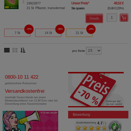
Unser Preis
*
49,52 €
19922877
21
St
Pflaster, transdermal
Sie sparen
20,46 €
(
29%
)
Details
37%
36%
29%
7 St
14 St
21 St
pro Seite
0800-10 11 422
gebührenfreie Rufnummer
Versandkostenfrei
innerhalb Deutschlands bei einem
Mindestbestellwert von 13,99 Euro oder bei
Einsendung eines Kassenrezeptes
Bewertung