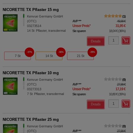
NICORETTE TX Pflaster 15 mg
Kenvue Germany GmbH
1
(OTC)
AVP
***
49,99 €
Unser Preis
*
31,95 €
03273514
14
St
Pflaster, transdermal
Sie sparen
18,04 €
(
36%
)
Details
37%
36%
29%
7 St
14 St
21 St
NICORETTE TX Pflaster 10 mg
Kenvue Germany GmbH
0
(OTC)
AVP
***
27,99 €
Unser Preis
*
17,19 €
03273313
7
St
Pflaster, transdermal
Sie sparen
10,80 €
(
39%
)
Details
NICORETTE TX Pflaster 25 mg
Kenvue Germany GmbH
0
(OTC)
AVP
***
27,99 €