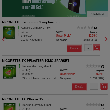
Pflichttext
NICORETTE Kaugummi 2 mg freshfruit
NICOR
Kenvue Germany GmbH
0
(OTC)
AVP
***
62,97 €
Unser Preis
*
42,79 €
17594104
210
St
Kaugummi
Sie sparen
20,18 €
(
32%
)
Details
NICORETTE TX-PFLASTER 10MG SPARSET
Kenvue Germany GmbH
0
(OTC)
AVP
***
55,98 €
Unser Preis
*
34,19 €
80060329
2X7
St
Pflaster, transdermal
Sie sparen
21,79 €
(
39%
)
Details
NICORETTE TX Pflaster 15 mg
Kenvue Germany GmbH
0
(OTC)
AVP
***
69,98 €