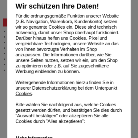
Widerrufsformular
Wir schützen Ihre Daten!
Problembehebung
Bestellschein
Für die ordnungsgemäße Funktion unserer Website
(z.B. Navigation, Warenkorb, Kundenkonto) setzen
Beratung und Service
wir so genannte Cookies ein. Diese sind technisch
Allgemeine Information
notwendig, damit unser Shop überhaupt funktioniert.
Produktberatung
Darüber hinaus helfen uns Cookies, Pixel und
Meldung Arzneimittelrisiken
vergleichbare Technologien, unsere Website an das
Zuzahlungsfreie Arzneien
von Ihnen bevorzugte Verhalten im Shop
Angebote & Downloads
anzupassen. Die Informationen darüber, wie Sie
Newsletter
unsere Seiten nutzen, setzen wir ein, um den Shop
Neukundenprämie
zu optimieren oder z.B. auf Sie zugeschnittene
Stellenangebote
Werbung einblenden zu können.
Weitergehende Informationen hierzu finden Sie in
unserer
Datenschutzerklärung
bei dem Unterpunkt
Cookies
.
Bitte wählen Sie nachfolgend aus, welche Cookies
gesetzt werden dürfen, und bestätigen Sie dies durch
"Auswahl bestätigen" oder akzeptieren Sie alle
Cookies durch "Alles akzeptieren":