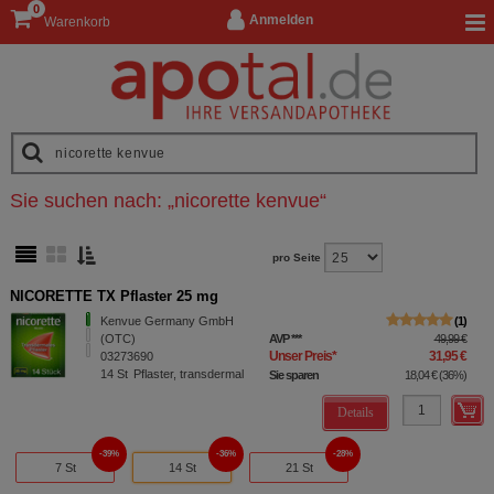
0
Anmelden
Warenkorb
Sie suchen nach:
„
nicorette kenvue
“
pro Seite
NICORETTE TX Pflaster 25 mg
Kenvue Germany GmbH
1
(OTC)
AVP
***
49,99 €
Unser Preis
*
31,95 €
03273690
14
St
Pflaster, transdermal
Sie sparen
18,04 €
(
36%
)
Details
39%
36%
28%
7 St
14 St
21 St