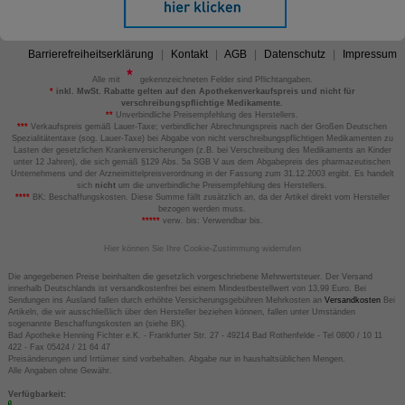
Barrierefreiheitserklärung
Kontakt
AGB
Datenschutz
Impressum
Alle mit
gekennzeichneten Felder sind Pflichtangaben.
*
inkl. MwSt. Rabatte gelten auf den Apothekenverkaufspreis und nicht für
verschreibungspflichtige Medikamente.
**
Unverbindliche Preisempfehlung des Herstellers.
***
Verkaufspreis gemäß Lauer-Taxe; verbindlicher Abrechnungspreis nach der Großen Deutschen
Spezialitätentaxe (sog. Lauer-Taxe) bei Abgabe von nicht verschreibungspflichtigen Medikamenten zu
Lasten der gesetzlichen Krankenversicherungen (z.B. bei Verschreibung des Medikaments an Kinder
unter 12 Jahren), die sich gemäß §129 Abs. 5a SGB V aus dem Abgabepreis des pharmazeutischen
Unternehmens und der Arzneimittelpreisverordnung in der Fassung zum 31.12.2003 ergibt. Es handelt
sich
nicht
um die unverbindliche Preisempfehlung des Herstellers.
****
BK: Beschaffungskosten. Diese Summe fällt zusätzlich an, da der Artikel direkt vom Hersteller
bezogen werden muss.
*****
verw. bis: Verwendbar bis.
Hier können Sie Ihre Cookie-Zustimmung widerrufen
Die angegebenen Preise beinhalten die gesetzlich vorgeschriebene Mehrwertsteuer. Der Versand
innerhalb Deutschlands ist versandkostenfrei bei einem Mindestbestellwert von 13,99 Euro. Bei
Sendungen ins Ausland fallen durch erhöhte Versicherungsgebühren Mehrkosten an
Versandkosten
Bei
Artikeln, die wir ausschließlich über den Hersteller beziehen können, fallen unter Umständen
sogenannte Beschaffungskosten an (siehe BK).
Bad Apotheke Henning Fichter e.K. - Frankfurter Str. 27 - 49214 Bad Rothenfelde - Tel 0800 / 10 11
422 - Fax 05424 / 21 64 47
Preisänderungen und Irrtümer sind vorbehalten. Abgabe nur in haushaltsüblichen Mengen.
Alle Angaben ohne Gewähr.
Verfügbarkeit: