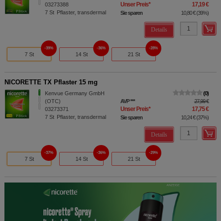
Unser Preis
*
17,19 €
03273388
7
St
Pflaster, transdermal
Sie sparen
10,80 €
(
39%
)
Details
39%
36%
28%
7 St
14 St
21 St
NICORETTE TX Pflaster 15 mg
Kenvue Germany GmbH
0
(OTC)
AVP
***
27,99 €
Unser Preis
*
17,75 €
03273371
7
St
Pflaster, transdermal
Sie sparen
10,24 €
(
37%
)
Details
37%
36%
29%
7 St
14 St
21 St