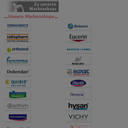
anzupassen. Komfort-Cookies ermöglichen es uns
auch auf Ihre Bedürfnisse zugeschrittene Inhalte
anzuzeigen und unser Partnerprogramm zu
betreiben.
Statistik & Tracking:
Hierüber lassen sich
Informationen über die Art und Weise der Nutzung
unserer Website sammeln, mit deren Hilfe wir unsere
Website weiter für Sie optimieren können, den Inhalt
auf unserer Website aber auch die Werbung auf
Drittseiten möglichst relevant für Sie zu gestalten.
Bitte beachten Sie, dass Daten hierfür teilweise an
Dritte wie z.B. Google oder soziale Medien
übertragen werden.