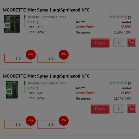
NICORETTE Mint Spray 1 mg/Sprühstoß NFC
Kenvue Germany GmbH
0
(OTC)
AVP
***
57,98 €
Unser Preis
*
38,99 €
18215155
2
St
Spray
Sie sparen
18,99 €
(
33%
)
Details
34%
33%
1 St
2 St
NICORETTE Mint Spray 1 mg/Sprühstoß NFC
Kenvue Germany GmbH
0
(OTC)
AVP
***
33,32 €
Unser Preis
*
21,85 €
18215149
1
St
Spray
Sie sparen
11,47 €
(
34%
)
Details
34%
33%
1 St
2 St