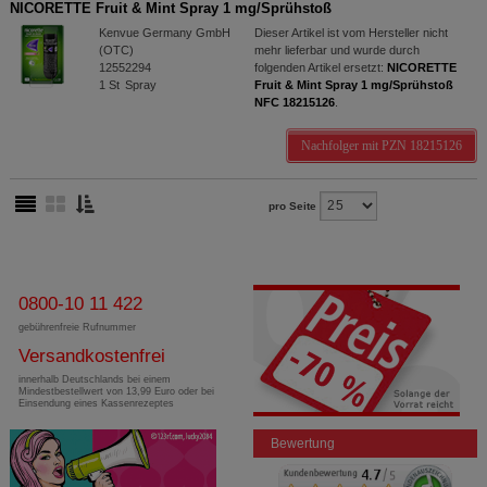
NICORETTE Fruit & Mint Spray 1 mg/Sprühstoß
Kenvue Germany GmbH
Dieser Artikel ist vom Hersteller nicht
(OTC)
mehr lieferbar und wurde durch
12552294
folgenden Artikel ersetzt:
NICORETTE
1
St
Spray
Fruit & Mint Spray 1 mg/Sprühstoß
NFC 18215126
.
Nachfolger mit PZN 18215126
pro Seite
0800-10 11 422
gebührenfreie Rufnummer
Versandkostenfrei
innerhalb Deutschlands bei einem
Mindestbestellwert von 13,99 Euro oder bei
Einsendung eines Kassenrezeptes
Bewertung