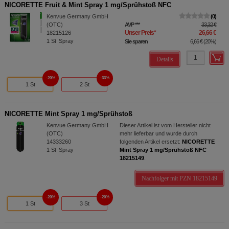
NICORETTE Fruit & Mint Spray 1 mg/Sprühstoß NFC
Kenvue Germany GmbH
0
(OTC)
AVP
***
33,32 €
Unser Preis
*
26,66 €
18215126
1
St
Spray
Sie sparen
6,66 €
(
20%
)
Details
20%
33%
1 St
2 St
NICORETTE Mint Spray 1 mg/Sprühstoß
Kenvue Germany GmbH
Dieser Artikel ist vom Hersteller nicht
(OTC)
mehr lieferbar und wurde durch
14333260
folgenden Artikel ersetzt:
NICORETTE
1
St
Spray
Mint Spray 1 mg/Sprühstoß NFC
18215149
.
Nachfolger mit PZN 18215149
20%
20%
1 St
3 St