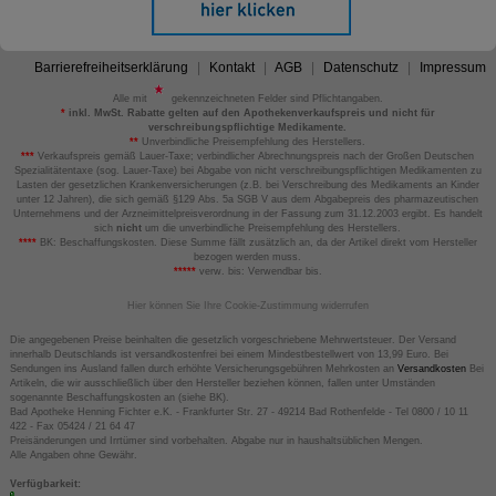
Barrierefreiheitserklärung
Kontakt
AGB
Datenschutz
Impressum
Alle mit
gekennzeichneten Felder sind Pflichtangaben.
*
inkl. MwSt. Rabatte gelten auf den Apothekenverkaufspreis und nicht für
verschreibungspflichtige Medikamente.
**
Unverbindliche Preisempfehlung des Herstellers.
***
Verkaufspreis gemäß Lauer-Taxe; verbindlicher Abrechnungspreis nach der Großen Deutschen
Spezialitätentaxe (sog. Lauer-Taxe) bei Abgabe von nicht verschreibungspflichtigen Medikamenten zu
Lasten der gesetzlichen Krankenversicherungen (z.B. bei Verschreibung des Medikaments an Kinder
unter 12 Jahren), die sich gemäß §129 Abs. 5a SGB V aus dem Abgabepreis des pharmazeutischen
Unternehmens und der Arzneimittelpreisverordnung in der Fassung zum 31.12.2003 ergibt. Es handelt
sich
nicht
um die unverbindliche Preisempfehlung des Herstellers.
****
BK: Beschaffungskosten. Diese Summe fällt zusätzlich an, da der Artikel direkt vom Hersteller
bezogen werden muss.
*****
verw. bis: Verwendbar bis.
Hier können Sie Ihre Cookie-Zustimmung widerrufen
Die angegebenen Preise beinhalten die gesetzlich vorgeschriebene Mehrwertsteuer. Der Versand
innerhalb Deutschlands ist versandkostenfrei bei einem Mindestbestellwert von 13,99 Euro. Bei
Sendungen ins Ausland fallen durch erhöhte Versicherungsgebühren Mehrkosten an
Versandkosten
Bei
Artikeln, die wir ausschließlich über den Hersteller beziehen können, fallen unter Umständen
sogenannte Beschaffungskosten an (siehe BK).
Bad Apotheke Henning Fichter e.K. - Frankfurter Str. 27 - 49214 Bad Rothenfelde - Tel 0800 / 10 11
422 - Fax 05424 / 21 64 47
Preisänderungen und Irrtümer sind vorbehalten. Abgabe nur in haushaltsüblichen Mengen.
Alle Angaben ohne Gewähr.
Verfügbarkeit: