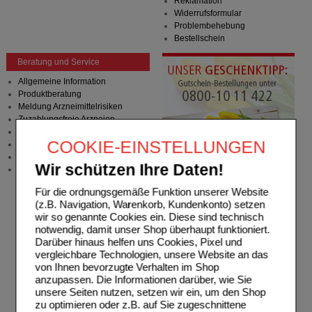
Reklamation
Widerrufsformular
Problembehebung
Bestellschein
Beratung und Service
Allgemeine Information
Produktberatung
Meldung Arzneimittelrisiken
Zuzahlungsfreie Arzneien
Angebote & Downloads
COOKIE-EINSTELLUNGEN
Newsletter
Neukundenprämie
Wir schützen Ihre Daten!
Stellenangebote
Für die ordnungsgemäße Funktion unserer Website
(z.B. Navigation, Warenkorb, Kundenkonto) setzen
wir so genannte Cookies ein. Diese sind technisch
notwendig, damit unser Shop überhaupt funktioniert.
Darüber hinaus helfen uns Cookies, Pixel und
vergleichbare Technologien, unsere Website an das
von Ihnen bevorzugte Verhalten im Shop
anzupassen. Die Informationen darüber, wie Sie
unsere Seiten nutzen, setzen wir ein, um den Shop
zu optimieren oder z.B. auf Sie zugeschnittene