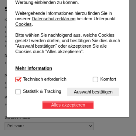
Werbung einblenden zu können.
Suche verfeinern
Weitergehende Informationen hierzu finden Sie in
unserer
Datenschutzerklärung
bei dem Unterpunkt
Kategorien
Cookies
.
JnJ Reiseapotheke (4)
Nicorette Cashback (4)
Bitte wählen Sie nachfolgend aus, welche Cookies
Nicorette (2)
gesetzt werden dürfen, und bestätigen Sie dies durch
Sonstiges (1)
"Auswahl bestätigen" oder akzeptieren Sie alle
Weitere Arzneimittel (1)
Cookies durch "Alles akzeptieren":
Darreichungsform
Spray
(auswahl entfernen)
Mehr Information
Packungsgröße
Technisch Notwendig:
Technisch erforderlich
Hierbei handelt es sich um
Komfort
1 St (4)
Cookies, die für die Grundfunktionen unserer
2 St (2)
Website notwendig sind (z.B. Navigation, Warenkorb,
Statistik & Tracking
Auswahl bestätigen
Kundenkonto), weshalb auf diese nicht verzichtet
Preis
werden kann.
1.00 - 49.99
Alles akzeptieren
(auswahl entfernen)
Komfort:
Diese Cookies werden genutzt um das
Einkaufserlebnis noch ansprechender zu gestalten,
Sortieren nach
beispielsweise für die Wiedererkennung des
Besuchers oder unsere Seite an bevorzugte
Verhaltensweisen (z.B. Spracheinstellung)