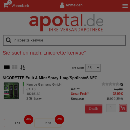
0
Anmelden
Warenkorb
Sie suchen nach:
„
nicorette kenvue
“
pro Seite
NICORETTE Fruit & Mint Spray 1 mg/Sprühstoß NFC
Kenvue Germany GmbH
0
(OTC)
AVP
***
57,98 €
Unser Preis
*
38,99 €
18215132
2
St
Spray
Sie sparen
18,99 €
(
33%
)
Details
20%
33%
1 St
2 St