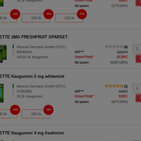
Unser Preis
*
9,89 €
30
St
Kaugummi
Sie sparen
6,77 €
(
41%
)
41%
34%
37%
30 St
105 St
210 St
ETTE 2MG FRESHFRUIT SPARSET
Kenvue Germany GmbH (OTC)
0
80046542
AVP
***
125,94 €
Unser Preis
*
81,99 €
2X210
St
Kaugummi
Sie sparen
43,95 €
(
35%
)
ETTE Kaugummi 2 mg whitemint
Kenvue Germany GmbH (OTC)
1
07353606
AVP
***
16,66 €
Unser Preis
*
9,99 €
30
St
Kaugummi
Sie sparen
6,67 €
(
40%
)
40%
28%
30 St
105 St
ETTE Kaugummi 4 mg freshmint