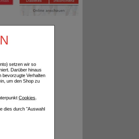
Details
EN
Details
to) setzen wir so
niert. Darüber hinaus
n bevorzugte Verhalten
ein, um den Shop zu
terpunkt
Cookies
.
ie dies durch "Auswahl
Details