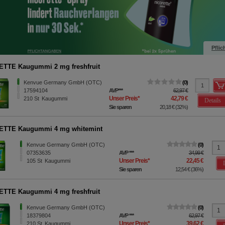
Pflic
ETTE Kaugummi 2 mg freshmint
Kenvue Germany GmbH (OTC)
0
17594133
AVP
***
62,97 €
Unser Preis
*
45,95 €
210
St
Kaugummi
Details
Sie sparen
17,02 €
(
27%
)
ETTE Kaugummi 4 mg whitemint
Kenvue Germany GmbH (OTC)
0
07353635
AVP
***
34,99 €
Unser Preis
*
22,45 €
105
St
Kaugummi
Sie sparen
12,54 €
(
36%
)
TTE Kaugummi 4 mg freshfruit
Kenvue Germany GmbH (OTC)
0
18379804
AVP
***
62,97 €
Unser Preis
*
39,62 €
210
St
Kaugummi