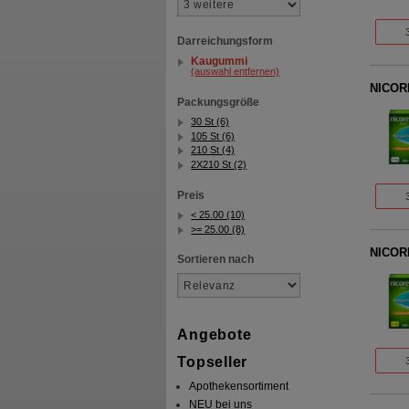
Darreichungsform
Kaugummi
(auswahl entfernen)
NICORE
Packungsgröße
30 St (6)
105 St (6)
210 St (4)
2X210 St (2)
Preis
< 25.00 (10)
>= 25.00 (8)
NICORE
Sortieren nach
Angebote
Topseller
Apothekensortiment
NEU bei uns