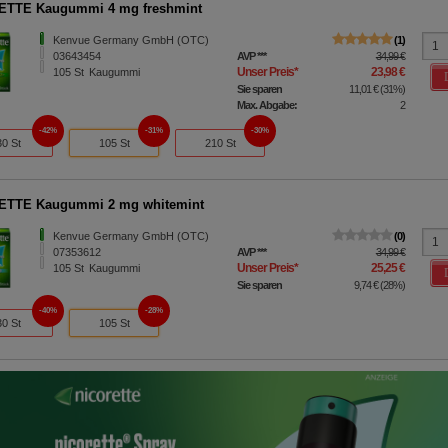
ETTE Kaugummi 4 mg freshmint
Kenvue Germany GmbH (OTC)
1
03643454
AVP
***
34,99 €
Unser Preis
*
23,98 €
105
St
Kaugummi
Sie sparen
11,01 €
(
31%
)
Max. Abgabe:
2
42%
31%
30%
30 St
105 St
210 St
ETTE Kaugummi 2 mg whitemint
Kenvue Germany GmbH (OTC)
0
07353612
AVP
***
34,99 €
Unser Preis
*
25,25 €
105
St
Kaugummi
Sie sparen
9,74 €
(
28%
)
40%
28%
30 St
105 St