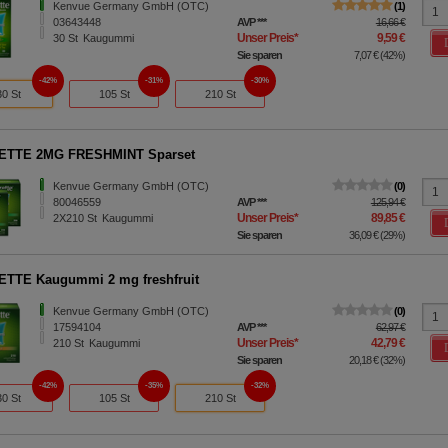
Kenvue Germany GmbH (OTC)
1
03643448
AVP
***
16,66 €
Unser Preis
*
9,59 €
30
St
Kaugummi
Sie sparen
7,07 €
(
42%
)
42%
31%
30%
30 St
105 St
210 St
ETTE 2MG FRESHMINT Sparset
Kenvue Germany GmbH (OTC)
0
80046559
AVP
***
125,94 €
Unser Preis
*
89,85 €
2X210
St
Kaugummi
Sie sparen
36,09 €
(
29%
)
TTE Kaugummi 2 mg freshfruit
Kenvue Germany GmbH (OTC)
0
17594104
AVP
***
62,97 €
Unser Preis
*
42,79 €
210
St
Kaugummi
Sie sparen
20,18 €
(
32%
)
42%
35%
32%
30 St
105 St
210 St