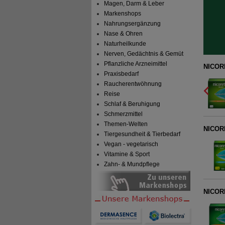
Magen, Darm & Leber
Markenshops
Nahrungsergänzung
Nase & Ohren
Naturheilkunde
Nerven, Gedächtnis & Gemüt
Pflanzliche Arzneimittel
ugummi 2 mg freshfruit
NICOR
Praxisbedarf
Kenvue Germany GmbH (OTC)
0
Raucherentwöhnung
17594104
AVP
***
62,97 €
Reise
Unser Preis
*
42,79 €
210
St
Kaugummi
Details
Schlaf & Beruhigung
Sie sparen
20,18 €
(
32%
)
Schmerzmittel
Themen-Welten
…
NICOR
Tiergesundheit & Tierbedarf
Vegan - vegetarisch
Vitamine & Sport
Zahn- & Mundpflege
NICORE