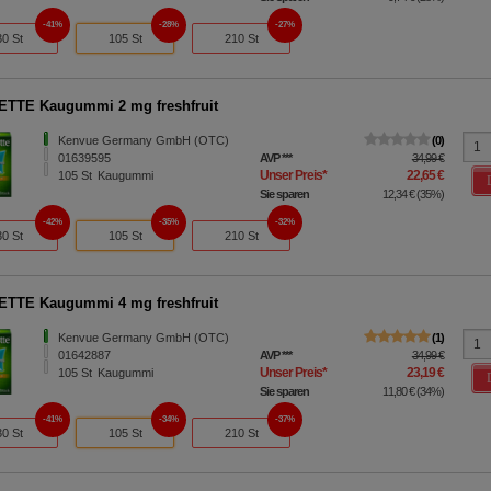
41%
28%
27%
30 St
105 St
210 St
TTE Kaugummi 2 mg freshfruit
Kenvue Germany GmbH (OTC)
0
01639595
AVP
***
34,99 €
Unser Preis
*
22,65 €
105
St
Kaugummi
Sie sparen
12,34 €
(
35%
)
42%
35%
32%
30 St
105 St
210 St
TTE Kaugummi 4 mg freshfruit
Kenvue Germany GmbH (OTC)
1
01642887
AVP
***
34,99 €
Unser Preis
*
23,19 €
105
St
Kaugummi
Sie sparen
11,80 €
(
34%
)
41%
34%
37%
30 St
105 St
210 St