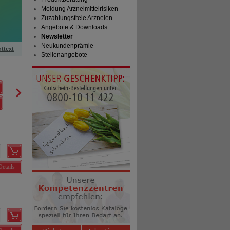
Meldung Arzneimittelrisiken
Zuzahlungsfreie Arzneien
Angebote & Downloads
Newsletter
Neukundenprämie
httext
Stellenangebote
NICORETTE Fruit & Mint Spray 1 mg/Sprühstoß NFC
Kenvue Germany GmbH (OTC)
0
18215132
AVP
***
57,98 €
Unser Preis
*
38,99 €
2
St
Spray
Sie sparen
18,99 €
(
33%
)
Details