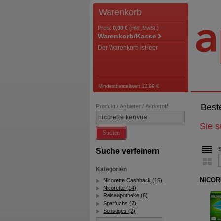
Warenkorb
Preis:
0,00 €
(inkl. MwSt.)
Warenkorb/Kasse
Der Warenkorb ist leer
Mindestbestellwert 13,99 €
Best
Produkt / Anbieter / Wirkstoff
Sie 
Suchen
Suche verfeinern
Kategorien
NICOR
Nicorette Cashback (15)
Nicorette (14)
Reiseapotheke (6)
Sparfuchs (2)
Sonstiges (2)