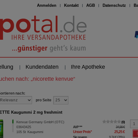
Anmelden
Kontakt
AGB
Datenschutz
Ba
ellung
Kundendaten
Ihre Apotheke
suchen nach:
„
nicorette kenvue
“
Sortieren nach:
pro Seite
ETTE Kaugummi 2 mg freshmint
Kenvue Germany GmbH (OTC)
0
03643425
AVP
***
34,99 €
Unser Preis
*
25,25 €
105
St
Kaugummi
Sie sparen
9,74 €
(
28%
)