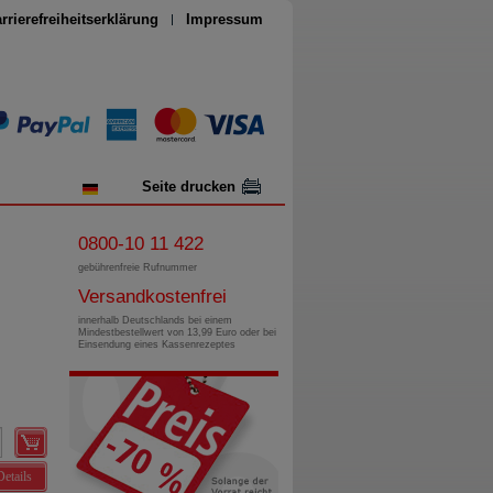
rrierefreiheitserklärung
Impressum
Seite drucken
0800-10 11 422
gebührenfreie Rufnummer
Versandkostenfrei
innerhalb Deutschlands bei einem
Mindestbestellwert von 13,99 Euro oder bei
Einsendung eines Kassenrezeptes
Details