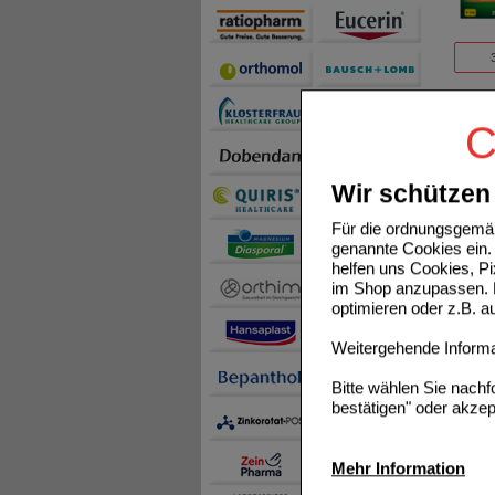
NICOR
C
Wir schützen 
Für die ordnungsgemäß
genannte Cookies ein. 
helfen uns Cookies, P
im Shop anzupassen. D
optimieren oder z.B. 
NICOR
Weitergehende Informat
Bitte wählen Sie nach
bestätigen" oder akzep
Mehr Information