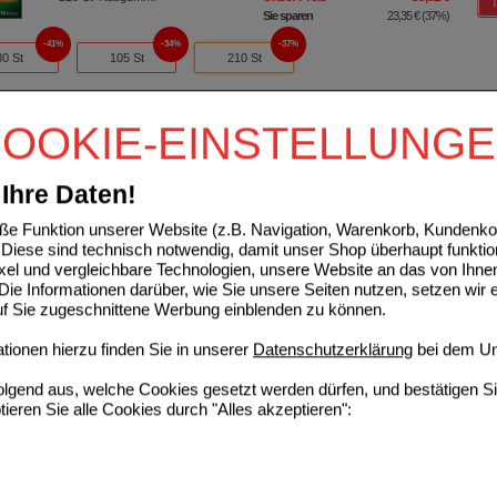
Sie sparen
23,35 €
(
37%
)
41%
34%
37%
30 St
105 St
210 St
ETTE Kaugummi 2 mg freshmint
OOKIE-EINSTELLUNG
Kenvue Germany GmbH (OTC)
0
17594133
AVP
***
62,97 €
Ihre Daten!
Unser Preis
*
45,95 €
210
St
Kaugummi
Sie sparen
17,02 €
(
27%
)
e Funktion unserer Website (z.B. Navigation, Warenkorb, Kundenkon
41%
28%
27%
Diese sind technisch notwendig, damit unser Shop überhaupt funktio
30 St
105 St
210 St
ixel und vergleichbare Technologien, unsere Website an das von Ihne
ie Informationen darüber, wie Sie unsere Seiten nutzen, setzen wir 
auf Sie zugeschnittene Werbung einblenden zu können.
ETTE Kaugummi 4 mg freshmint
ionen hierzu finden Sie in unserer
Datenschutzerklärung
bei dem Un
Kenvue Germany GmbH (OTC)
0
18379810
AVP
***
62,97 €
folgend aus, welche Cookies gesetzt werden dürfen, und bestätigen S
Unser Preis
*
44,29 €
210
St
Kaugummi
tieren Sie alle Cookies durch "Alles akzeptieren":
Sie sparen
18,68 €
(
30%
)
42%
31%
30%
30 St
105 St
210 St